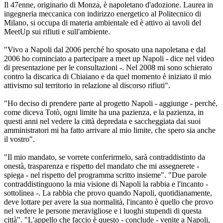
Il 47enne, originario di Monza, è napoletano d'adozione. Laurea in
ingegneria meccanica con indirizzo energetico al Politecnico di
Milano, si occupa di materia ambientale ed è attivo ai tavoli del
MeetUp sui rifiuti e sull'ambiente.
"Vivo a Napoli dal 2006 perché ho sposato una napoletana e dal
2006 ho cominciato a partecipare a meet up Napoli - dice nel video
di presentazione per le consultazioni -. Nel 2008 mi sono schierato
contro la discarica di Chiaiano e da quel momento è iniziato il mio
attivismo sul territorio in relazione al discorso rifiuti".
"Ho deciso di prendere parte al progetto Napoli - aggiunge - perché,
come diceva Totò, ogni limite ha una pazienza, e la pazienza, in
questi anni nel vedere la città depredata e saccheggiata dai suoi
amministratori mi ha fatto arrivare al mio limite, che spero sia anche
il vostro".
"Il mio mandato, se vorrete conferirmelo, sarà contraddistinto da
onestà, trasparenza e rispetto del mandato che mi assegnerete -
spiega - nel rispetto del programma scritto insieme". "Due parole
contraddistinguono la mia visione di Napoli la rabbia e l'incanto -
sottolinea -. La rabbia che provo quando Napoli, quotidianamente,
deve lottare per avere la sua normalità, l'incanto è quello che provo
nel vedere le persone meravigliose e i luoghi stupendi di questa
città". "L'appello che faccio è questo - conclude - venite a Napoli,