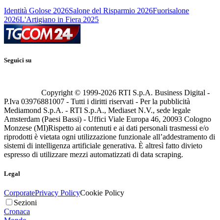
Identità Golose 2026
Salone del Risparmio 2026
Fuorisalone
2026
L'Artigiano in Fiera 2025
Seguici su
Copyright © 1999-
2026
RTI S.p.A. Business Digital -
P.Iva 03976881007 - Tutti i diritti riservati - Per la pubblicità
Mediamond S.p.A. - RTI S.p.A., Mediaset N.V., sede legale
Amsterdam (Paesi Bassi) - Uffici Viale Europa 46, 20093 Cologno
Monzese (MI)
Rispetto ai contenuti e ai dati personali trasmessi e/o
riprodotti è vietata ogni utilizzazione funzionale all’addestramento di
sistemi di intelligenza artificiale generativa. È altresì fatto divieto
espresso di utilizzare mezzi automatizzati di data scraping.
Legal
Corporate
Privacy Policy
Cookie Policy
Sezioni
Cronaca