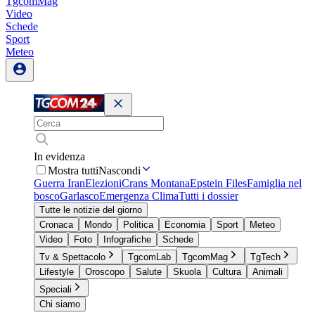
TgcomMag
Video
Schede
Sport
Meteo
In evidenza
Mostra tutti
Nascondi
Guerra Iran
Elezioni
Crans Montana
Epstein Files
Famiglia nel
bosco
Garlasco
Emergenza Clima
Tutti i dossier
Tutte le notizie del giorno
Cronaca
Mondo
Politica
Economia
Sport
Meteo
Video
Foto
Infografiche
Schede
Tv & Spettacolo
TgcomLab
TgcomMag
TgTech
Lifestyle
Oroscopo
Salute
Skuola
Cultura
Animali
Speciali
Chi siamo