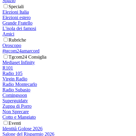
Spazio
Speciali
Elezioni Italia
Elezioni estero
Grande Fratello
L'isola dei famosi
Amici
Rubriche
Oroscopo
#tgcom24amarcord
Tgcom24 Consiglia
Mediaset Infinity
R101
Radio 105
Virgin Radio
Radio Montecarlo
Radio Subasio
Comingsoon
Superguidatv
Zuppa di Porro
Non Sprecare
Cotto e Mangiato
Eventi
Identità Golose 2026
Salone del Risparmio 2026