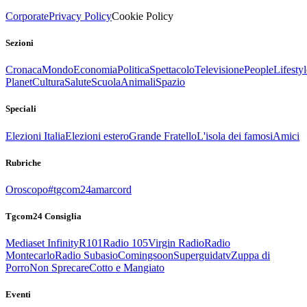
Corporate
Privacy Policy
Cookie Policy
Sezioni
Cronaca
Mondo
Economia
Politica
Spettacolo
Televisione
People
Lifestyl
Planet
Cultura
Salute
Scuola
Animali
Spazio
Speciali
Elezioni Italia
Elezioni estero
Grande Fratello
L'isola dei famosi
Amici
Rubriche
Oroscopo
#tgcom24amarcord
Tgcom24 Consiglia
Mediaset Infinity
R101
Radio 105
Virgin Radio
Radio
Montecarlo
Radio Subasio
Comingsoon
Superguidatv
Zuppa di
Porro
Non Sprecare
Cotto e Mangiato
Eventi