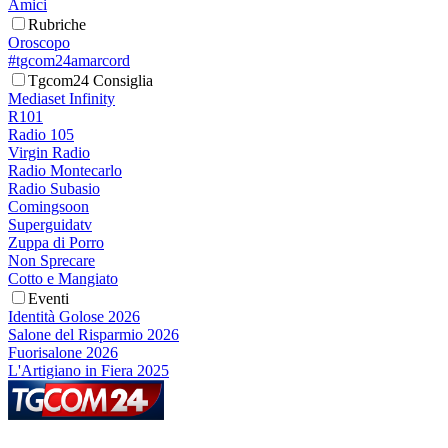
Amici
Rubriche
Oroscopo
#tgcom24amarcord
Tgcom24 Consiglia
Mediaset Infinity
R101
Radio 105
Virgin Radio
Radio Montecarlo
Radio Subasio
Comingsoon
Superguidatv
Zuppa di Porro
Non Sprecare
Cotto e Mangiato
Eventi
Identità Golose 2026
Salone del Risparmio 2026
Fuorisalone 2026
L'Artigiano in Fiera 2025