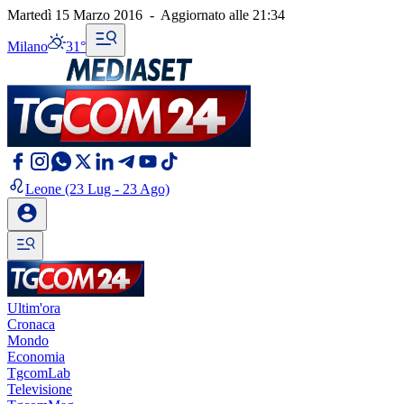
Martedì 15 Marzo 2016
-
Aggiornato alle
21:34
Milano
31°
Leone
(23 Lug - 23 Ago)
Ultim'ora
Cronaca
Mondo
Economia
TgcomLab
Televisione