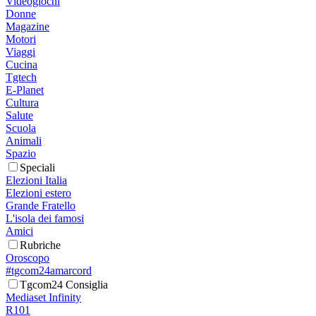
Videogiochi
Donne
Magazine
Motori
Viaggi
Cucina
Tgtech
E-Planet
Cultura
Salute
Scuola
Animali
Spazio
Speciali
Elezioni Italia
Elezioni estero
Grande Fratello
L'isola dei famosi
Amici
Rubriche
Oroscopo
#tgcom24amarcord
Tgcom24 Consiglia
Mediaset Infinity
R101