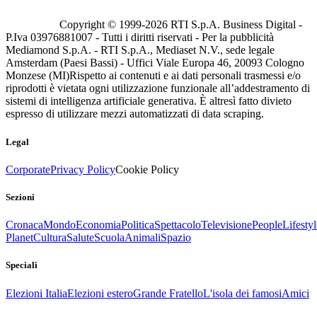
Copyright © 1999-
2026
RTI S.p.A. Business Digital -
P.Iva 03976881007 - Tutti i diritti riservati - Per la pubblicità
Mediamond S.p.A. - RTI S.p.A., Mediaset N.V., sede legale
Amsterdam (Paesi Bassi) - Uffici Viale Europa 46, 20093 Cologno
Monzese (MI)
Rispetto ai contenuti e ai dati personali trasmessi e/o
riprodotti è vietata ogni utilizzazione funzionale all’addestramento di
sistemi di intelligenza artificiale generativa. È altresì fatto divieto
espresso di utilizzare mezzi automatizzati di data scraping.
Legal
Corporate
Privacy Policy
Cookie Policy
Sezioni
Cronaca
Mondo
Economia
Politica
Spettacolo
Televisione
People
Lifestyl
Planet
Cultura
Salute
Scuola
Animali
Spazio
Speciali
Elezioni Italia
Elezioni estero
Grande Fratello
L'isola dei famosi
Amici