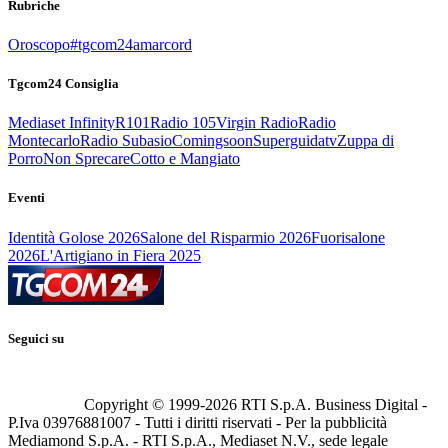
Rubriche
Oroscopo
#tgcom24amarcord
Tgcom24 Consiglia
Mediaset Infinity
R101
Radio 105
Virgin Radio
Radio
Montecarlo
Radio Subasio
Comingsoon
Superguidatv
Zuppa di
Porro
Non Sprecare
Cotto e Mangiato
Eventi
Identità Golose 2026
Salone del Risparmio 2026
Fuorisalone
2026
L'Artigiano in Fiera 2025
Seguici su
Copyright © 1999-
2026
RTI S.p.A. Business Digital -
P.Iva 03976881007 - Tutti i diritti riservati - Per la pubblicità
Mediamond S.p.A. - RTI S.p.A., Mediaset N.V., sede legale