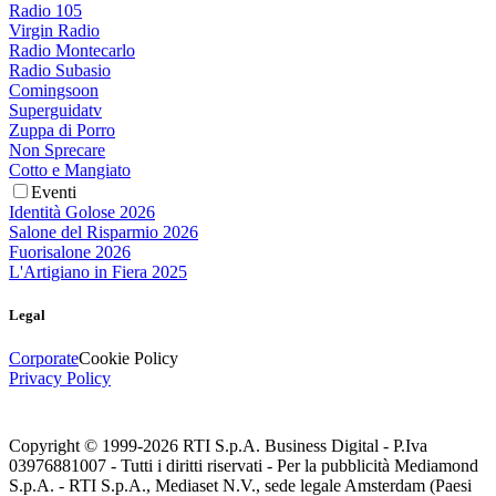
Radio 105
Virgin Radio
Radio Montecarlo
Radio Subasio
Comingsoon
Superguidatv
Zuppa di Porro
Non Sprecare
Cotto e Mangiato
Eventi
Identità Golose 2026
Salone del Risparmio 2026
Fuorisalone 2026
L'Artigiano in Fiera 2025
Legal
Corporate
Cookie Policy
Privacy Policy
Copyright © 1999-
2026
RTI S.p.A. Business Digital - P.Iva
03976881007 - Tutti i diritti riservati - Per la pubblicità Mediamond
S.p.A. - RTI S.p.A., Mediaset N.V., sede legale Amsterdam (Paesi