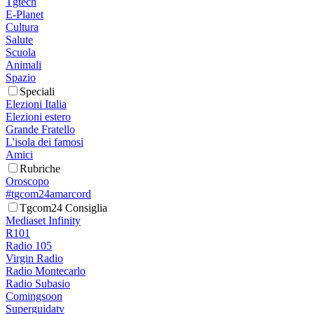
Tgtech
E-Planet
Cultura
Salute
Scuola
Animali
Spazio
Speciali
Elezioni Italia
Elezioni estero
Grande Fratello
L'isola dei famosi
Amici
Rubriche
Oroscopo
#tgcom24amarcord
Tgcom24 Consiglia
Mediaset Infinity
R101
Radio 105
Virgin Radio
Radio Montecarlo
Radio Subasio
Comingsoon
Superguidatv