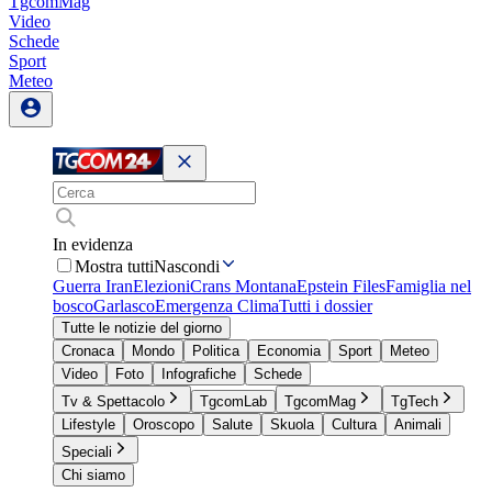
TgcomMag
Video
Schede
Sport
Meteo
In evidenza
Mostra tutti
Nascondi
Guerra Iran
Elezioni
Crans Montana
Epstein Files
Famiglia nel
bosco
Garlasco
Emergenza Clima
Tutti i dossier
Tutte le notizie del giorno
Cronaca
Mondo
Politica
Economia
Sport
Meteo
Video
Foto
Infografiche
Schede
Tv & Spettacolo
TgcomLab
TgcomMag
TgTech
Lifestyle
Oroscopo
Salute
Skuola
Cultura
Animali
Speciali
Chi siamo