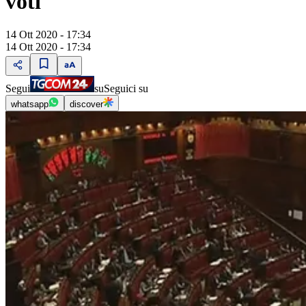
voti
14 Ott 2020 - 17:34
14 Ott 2020 - 17:34
Segui
su
Seguici su
whatsapp
discover