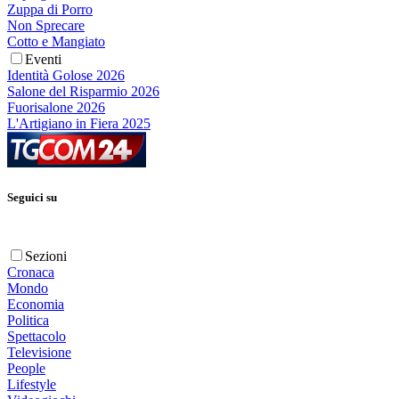
Zuppa di Porro
Non Sprecare
Cotto e Mangiato
Eventi
Identità Golose 2026
Salone del Risparmio 2026
Fuorisalone 2026
L'Artigiano in Fiera 2025
Seguici su
Sezioni
Cronaca
Mondo
Economia
Politica
Spettacolo
Televisione
People
Lifestyle