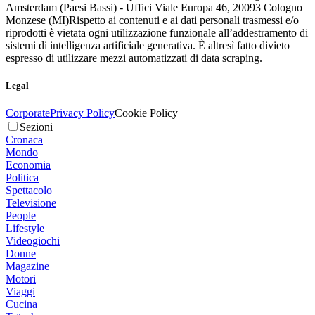
Amsterdam (Paesi Bassi) - Uffici Viale Europa 46, 20093 Cologno
Monzese (MI)
Rispetto ai contenuti e ai dati personali trasmessi e/o
riprodotti è vietata ogni utilizzazione funzionale all’addestramento di
sistemi di intelligenza artificiale generativa. È altresì fatto divieto
espresso di utilizzare mezzi automatizzati di data scraping.
Legal
Corporate
Privacy Policy
Cookie Policy
Sezioni
Cronaca
Mondo
Economia
Politica
Spettacolo
Televisione
People
Lifestyle
Videogiochi
Donne
Magazine
Motori
Viaggi
Cucina