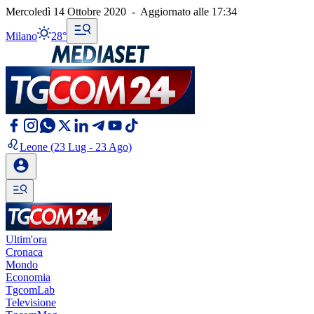
Mercoledì 14 Ottobre 2020
-
Aggiornato alle
17:34
Milano
28°
Leone
(23 Lug - 23 Ago)
Ultim'ora
Cronaca
Mondo
Economia
TgcomLab
Televisione