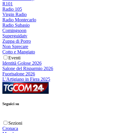
R101
Radio 105
Virgin Radio
Radio Montecarlo
Radio Subasio
Comingsoon
Superguidatv
Zuppa di Porro
Non Sprecare
Cotto e Mangiato
Eventi
Identità Golose 2026
Salone del Risparmio 2026
Fuorisalone 2026
L'Artigiano in Fiera 2025
Seguici su
Sezioni
Cronaca