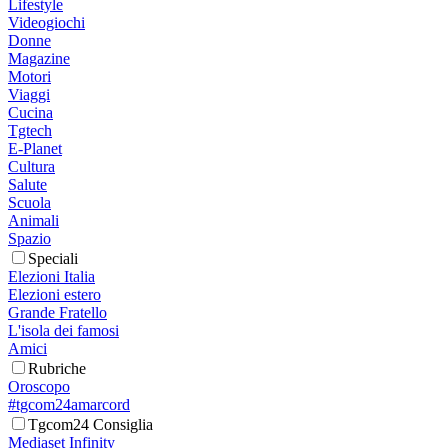
Lifestyle
Videogiochi
Donne
Magazine
Motori
Viaggi
Cucina
Tgtech
E-Planet
Cultura
Salute
Scuola
Animali
Spazio
Speciali
Elezioni Italia
Elezioni estero
Grande Fratello
L'isola dei famosi
Amici
Rubriche
Oroscopo
#tgcom24amarcord
Tgcom24 Consiglia
Mediaset Infinity