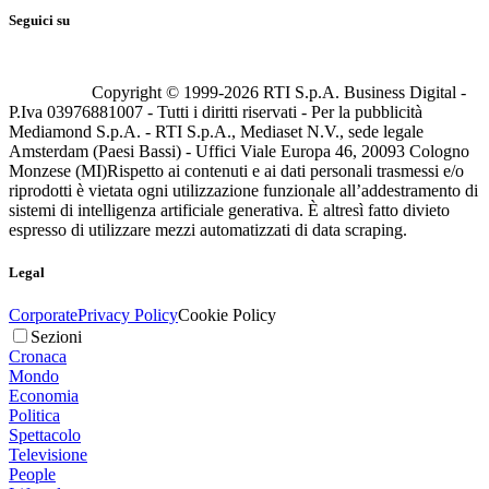
Seguici su
Copyright © 1999-
2026
RTI S.p.A. Business Digital -
P.Iva 03976881007 - Tutti i diritti riservati - Per la pubblicità
Mediamond S.p.A. - RTI S.p.A., Mediaset N.V., sede legale
Amsterdam (Paesi Bassi) - Uffici Viale Europa 46, 20093 Cologno
Monzese (MI)
Rispetto ai contenuti e ai dati personali trasmessi e/o
riprodotti è vietata ogni utilizzazione funzionale all’addestramento di
sistemi di intelligenza artificiale generativa. È altresì fatto divieto
espresso di utilizzare mezzi automatizzati di data scraping.
Legal
Corporate
Privacy Policy
Cookie Policy
Sezioni
Cronaca
Mondo
Economia
Politica
Spettacolo
Televisione
People