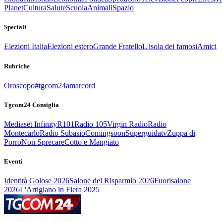
Planet
Cultura
Salute
Scuola
Animali
Spazio
Speciali
Elezioni Italia
Elezioni estero
Grande Fratello
L'isola dei famosi
Amici
Rubriche
Oroscopo
#tgcom24amarcord
Tgcom24 Consiglia
Mediaset Infinity
R101
Radio 105
Virgin Radio
Radio
Montecarlo
Radio Subasio
Comingsoon
Superguidatv
Zuppa di
Porro
Non Sprecare
Cotto e Mangiato
Eventi
Identità Golose 2026
Salone del Risparmio 2026
Fuorisalone
2026
L'Artigiano in Fiera 2025