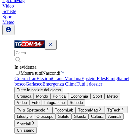
TgcomMag
Video
Schede
Sport
Meteo
In evidenza
Mostra tutti
Nascondi
Guerra Iran
Elezioni
Crans Montana
Epstein Files
Famiglia nel
bosco
Garlasco
Emergenza Clima
Tutti i dossier
Tutte le notizie del giorno
Cronaca
Mondo
Politica
Economia
Sport
Meteo
Video
Foto
Infografiche
Schede
Tv & Spettacolo
TgcomLab
TgcomMag
TgTech
Lifestyle
Oroscopo
Salute
Skuola
Cultura
Animali
Speciali
Chi siamo