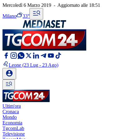
Mercoledì 6 Marzo 2019
-
Aggiornato alle
18:51
Milano
33°
Leone
(23 Lug - 23 Ago)
Ultim'ora
Cronaca
Mondo
Economia
TgcomLab
Televisione