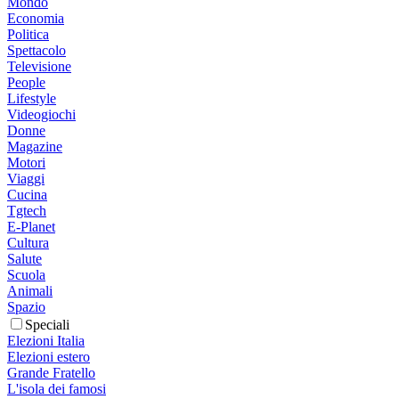
Mondo
Economia
Politica
Spettacolo
Televisione
People
Lifestyle
Videogiochi
Donne
Magazine
Motori
Viaggi
Cucina
Tgtech
E-Planet
Cultura
Salute
Scuola
Animali
Spazio
Speciali
Elezioni Italia
Elezioni estero
Grande Fratello
L'isola dei famosi