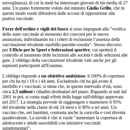
sorveglianza), di cui la metà ha interessato giovani di età media di 27
anni. Un piano fortemente voluto dal ministro
Giulia Grillo
, che in
questo modo vuole difendersi dalle accuse di opposizione alla
prativa vaccinale.
Forze dell'ordine e vigili del fuoco
si sono impegnati alla "verifica
dello stato vaccinale al momento dei concorsi per le nuove
assunzioni, individuando tra i criteri di esclusione l’assenza della
vaccinazione trivalente morbillo-parotite-rosolia". Stesso discorso
per
Ufficio per lo Sport e federazioni sportive
, cui spetterà il
controllo al momento delle iscrizioni alle società e delle selezioni alle
gare. L'obbligo della vaccinazione trivalente vale anche per gli
aspiranti partecipanti all'Erasmus.
L'obbligo risponde a
un obiettivo ambizioso
: il 100% di copertura
per chi ha tra i 19 e i 44 anni. Escludendo chi ha già avuto il
morbillo e i vaccinati, si stima che, in questo intervallo d'età, sono
circa
2,5 milioni
i cittadini destinatari del piano. Riguardo ai nati dal
2001 in poi, si conta sugli effetti della legge sull'obbligo approvata
nel 2017. La strategia prevede di raggiungere e mantenere il 95%
del trivalente nella classe di età 24 mesi e il 90% a sei anni. Un
vaccino che, nei bambini, contrasta anche la varicella e così diventa
quadrivalente. La novità è che si vuole "aumentare la copertura di
adolescenti e adulti suscettibili con iniziative vaccinali
supplementari".