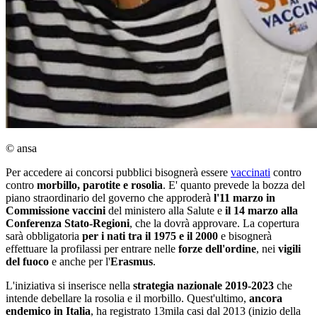
© ansa
Per accedere ai concorsi pubblici bisognerà essere
vaccinati
contro
contro
morbillo, parotite e rosolia
. E' quanto prevede la bozza del
piano straordinario del governo che approderà
l'11 marzo in
Commissione vaccini
del ministero alla Salute e
il 14 marzo alla
Conferenza Stato-Regioni
, che la dovrà approvare. La copertura
sarà obbligatoria
per i nati tra il 1975 e il 2000
e bisognerà
effettuare la profilassi per entrare nelle
forze dell'ordine
, nei
vigili
del fuoco
e anche per l'
Erasmus
.
L'iniziativa si inserisce nella
strategia nazionale 2019-2023
che
intende debellare la rosolia e il morbillo. Quest'ultimo,
ancora
endemico in Italia
, ha registrato 13mila casi dal 2013 (inizio della