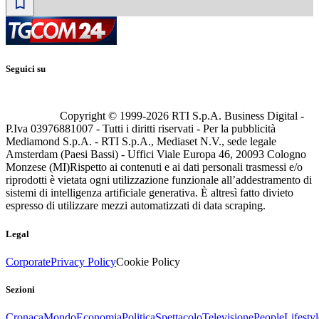
Seguici su
Copyright © 1999-
2026
RTI S.p.A. Business Digital -
P.Iva 03976881007 - Tutti i diritti riservati - Per la pubblicità
Mediamond S.p.A. - RTI S.p.A., Mediaset N.V., sede legale
Amsterdam (Paesi Bassi) - Uffici Viale Europa 46, 20093 Cologno
Monzese (MI)
Rispetto ai contenuti e ai dati personali trasmessi e/o
riprodotti è vietata ogni utilizzazione funzionale all’addestramento di
sistemi di intelligenza artificiale generativa. È altresì fatto divieto
espresso di utilizzare mezzi automatizzati di data scraping.
Legal
Corporate
Privacy Policy
Cookie Policy
Sezioni
Cronaca
Mondo
Economia
Politica
Spettacolo
Televisione
People
Lifestyl