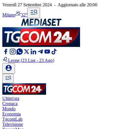
Venerdì 27 Settembre 2024
-
Aggiornato alle
20:00
Milano
32°
Leone
(23 Lug - 23 Ago)
Ultim'ora
Cronaca
Mondo
Economia
TgcomLab
Televisione