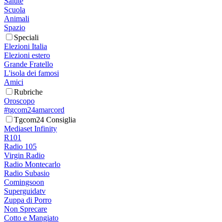
Salute
Scuola
Animali
Spazio
Speciali
Elezioni Italia
Elezioni estero
Grande Fratello
L'isola dei famosi
Amici
Rubriche
Oroscopo
#tgcom24amarcord
Tgcom24 Consiglia
Mediaset Infinity
R101
Radio 105
Virgin Radio
Radio Montecarlo
Radio Subasio
Comingsoon
Superguidatv
Zuppa di Porro
Non Sprecare
Cotto e Mangiato