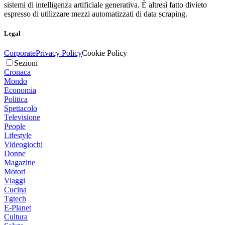
sistemi di intelligenza artificiale generativa. È altresì fatto divieto
espresso di utilizzare mezzi automatizzati di data scraping.
Legal
Corporate
Privacy Policy
Cookie Policy
Sezioni
Cronaca
Mondo
Economia
Politica
Spettacolo
Televisione
People
Lifestyle
Videogiochi
Donne
Magazine
Motori
Viaggi
Cucina
Tgtech
E-Planet
Cultura