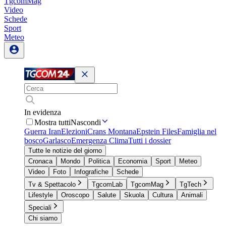
TgcomMag
Video
Schede
Sport
Meteo
In evidenza
Mostra tutti
Nascondi
Guerra Iran
Elezioni
Crans Montana
Epstein Files
Famiglia nel
bosco
Garlasco
Emergenza Clima
Tutti i dossier
Tutte le notizie del giorno
Cronaca
Mondo
Politica
Economia
Sport
Meteo
Video
Foto
Infografiche
Schede
Tv & Spettacolo
TgcomLab
TgcomMag
TgTech
Lifestyle
Oroscopo
Salute
Skuola
Cultura
Animali
Speciali
Chi siamo