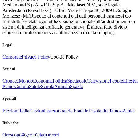
Mediamond S.p.A. - RTI S.p.A., Mediaset N.V., sede legale
Amsterdam (Paesi Bassi) - Uffici Viale Europa 46, 20093 Cologno
Monzese (MI)
Rispetto ai contenuti e ai dati personali trasmessi e/o
riprodotti è vietata ogni utilizzazione funzionale all’addestramento di
sistemi di intelligenza artificiale generativa. È altresì fatto divieto
espresso di utilizzare mezzi automatizzati di data scraping.
Legal
Corporate
Privacy Policy
Cookie Policy
Sezioni
Cronaca
Mondo
Economia
Politica
Spettacolo
Televisione
People
Lifestyl
Planet
Cultura
Salute
Scuola
Animali
Spazio
Speciali
Elezioni Italia
Elezioni estero
Grande Fratello
L'isola dei famosi
Amici
Rubriche
Oroscopo
#tgcom24amarcord