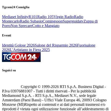
Tgcom24 Consiglia
Mediaset Infinity
R101
Radio 105
Virgin Radio
Radio
Montecarlo
Radio Subasio
Comingsoon
Superguidatv
Zuppa di
Porro
Non Sprecare
Cotto e Mangiato
Eventi
Identità Golose 2026
Salone del Risparmio 2026
Fuorisalone
2026
L'Artigiano in Fiera 2025
Seguici su
Copyright © 1999-
2026
RTI S.p.A. Business Digital -
P.Iva 03976881007 - Tutti i diritti riservati - Per la pubblicità
Mediamond S.p.A. - RTI S.p.A., Mediaset N.V., sede legale
Amsterdam (Paesi Bassi) - Uffici Viale Europa 46, 20093 Cologno
Monzese (MI)
Rispetto ai contenuti e ai dati personali trasmessi e/o
riprodotti è vietata ogni utilizzazione funzionale all’addestramento di