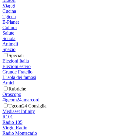
Motori
Viaggi
Cucina
Tgtech
E-Planet
Cultura
Salute
Scuola
Animali
Spazio
Speciali
Elezioni Italia
Elezioni estero
Grande Fratello
L'isola dei famosi
Amici
Rubriche
Oroscopo
#tgcom24amarcord
Tgcom24 Consiglia
Mediaset Infinity
R101
Radio 105
Virgin Radio
Radio Montecarlo