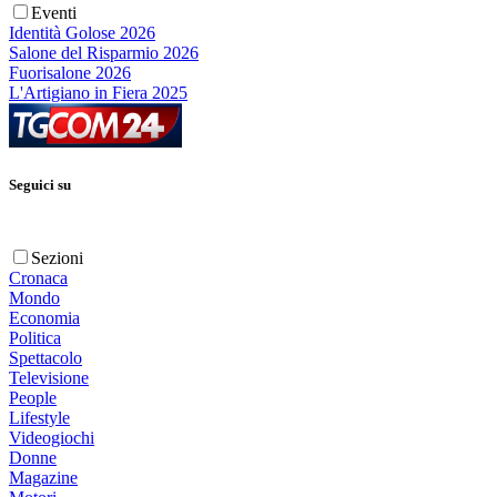
Eventi
Identità Golose 2026
Salone del Risparmio 2026
Fuorisalone 2026
L'Artigiano in Fiera 2025
Seguici su
Sezioni
Cronaca
Mondo
Economia
Politica
Spettacolo
Televisione
People
Lifestyle
Videogiochi
Donne
Magazine