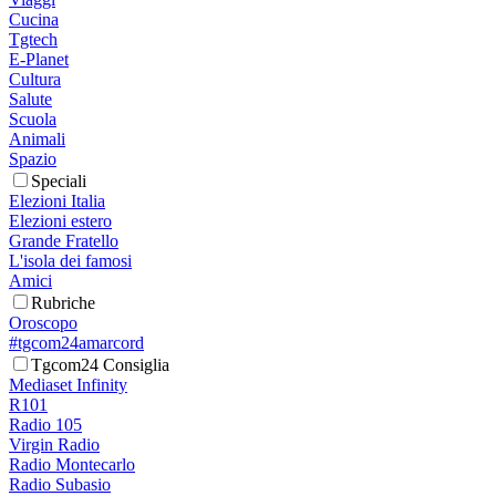
Cucina
Tgtech
E-Planet
Cultura
Salute
Scuola
Animali
Spazio
Speciali
Elezioni Italia
Elezioni estero
Grande Fratello
L'isola dei famosi
Amici
Rubriche
Oroscopo
#tgcom24amarcord
Tgcom24 Consiglia
Mediaset Infinity
R101
Radio 105
Virgin Radio
Radio Montecarlo
Radio Subasio