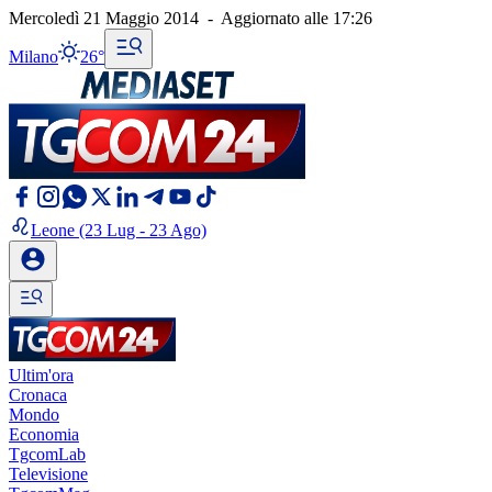
Mercoledì 21 Maggio 2014
-
Aggiornato alle
17:26
Milano
26°
Leone
(23 Lug - 23 Ago)
Ultim'ora
Cronaca
Mondo
Economia
TgcomLab
Televisione