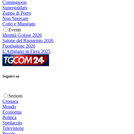
Comingsoon
Superguidatv
Zuppa di Porro
Non Sprecare
Cotto e Mangiato
Eventi
Identità Golose 2026
Salone del Risparmio 2026
Fuorisalone 2026
L'Artigiano in Fiera 2025
Seguici su
Sezioni
Cronaca
Mondo
Economia
Politica
Spettacolo
Televisione
People