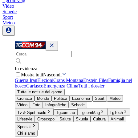
TgcomMag
Video
Schede
Sport
Meteo
In evidenza
Mostra tutti
Nascondi
Guerra Iran
Elezioni
Crans Montana
Epstein Files
Famiglia nel
bosco
Garlasco
Emergenza Clima
Tutti i dossier
Tutte le notizie del giorno
Cronaca
Mondo
Politica
Economia
Sport
Meteo
Video
Foto
Infografiche
Schede
Tv & Spettacolo
TgcomLab
TgcomMag
TgTech
Lifestyle
Oroscopo
Salute
Skuola
Cultura
Animali
Speciali
Chi siamo