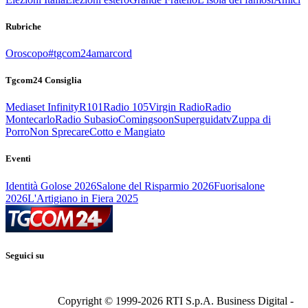
Rubriche
Oroscopo
#tgcom24amarcord
Tgcom24 Consiglia
Mediaset Infinity
R101
Radio 105
Virgin Radio
Radio
Montecarlo
Radio Subasio
Comingsoon
Superguidatv
Zuppa di
Porro
Non Sprecare
Cotto e Mangiato
Eventi
Identità Golose 2026
Salone del Risparmio 2026
Fuorisalone
2026
L'Artigiano in Fiera 2025
Seguici su
Copyright © 1999-
2026
RTI S.p.A. Business Digital -