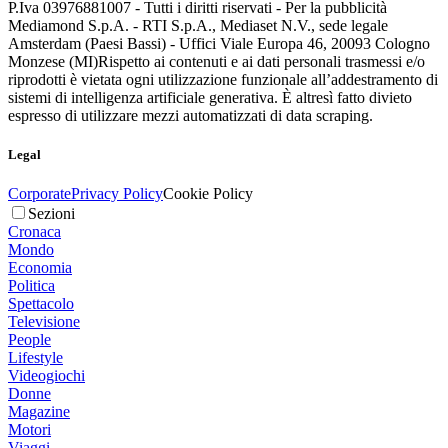
P.Iva 03976881007 - Tutti i diritti riservati - Per la pubblicità
Mediamond S.p.A. - RTI S.p.A., Mediaset N.V., sede legale
Amsterdam (Paesi Bassi) - Uffici Viale Europa 46, 20093 Cologno
Monzese (MI)
Rispetto ai contenuti e ai dati personali trasmessi e/o
riprodotti è vietata ogni utilizzazione funzionale all’addestramento di
sistemi di intelligenza artificiale generativa. È altresì fatto divieto
espresso di utilizzare mezzi automatizzati di data scraping.
Legal
Corporate
Privacy Policy
Cookie Policy
Sezioni
Cronaca
Mondo
Economia
Politica
Spettacolo
Televisione
People
Lifestyle
Videogiochi
Donne
Magazine
Motori
Viaggi