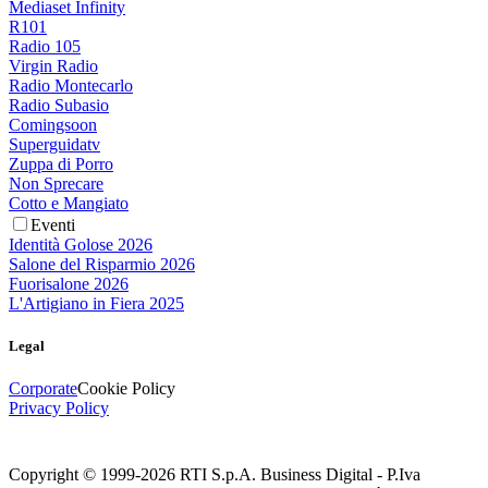
Mediaset Infinity
R101
Radio 105
Virgin Radio
Radio Montecarlo
Radio Subasio
Comingsoon
Superguidatv
Zuppa di Porro
Non Sprecare
Cotto e Mangiato
Eventi
Identità Golose 2026
Salone del Risparmio 2026
Fuorisalone 2026
L'Artigiano in Fiera 2025
Legal
Corporate
Cookie Policy
Privacy Policy
Copyright © 1999-
2026
RTI S.p.A. Business Digital - P.Iva