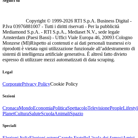
Seguici su
Copyright © 1999-
2026
RTI S.p.A. Business Digital -
P.Iva 03976881007 - Tutti i diritti riservati - Per la pubblicità
Mediamond S.p.A. - RTI S.p.A., Mediaset N.V., sede legale
Amsterdam (Paesi Bassi) - Uffici Viale Europa 46, 20093 Cologno
Monzese (MI)
Rispetto ai contenuti e ai dati personali trasmessi e/o
riprodotti è vietata ogni utilizzazione funzionale all’addestramento di
sistemi di intelligenza artificiale generativa. È altresì fatto divieto
espresso di utilizzare mezzi automatizzati di data scraping.
Legal
Corporate
Privacy Policy
Cookie Policy
Sezioni
Cronaca
Mondo
Economia
Politica
Spettacolo
Televisione
People
Lifestyl
Planet
Cultura
Salute
Scuola
Animali
Spazio
Speciali
Elezioni Italia
Elezioni estero
Grande Fratello
L'isola dei famosi
Amici