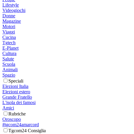
Lifestyle
Videogiochi
Donne
Magazine
Motori
Viaggi
Cucina
Tgtech
E-Planet
Cultura
Salute
Scuola
Animali
Spazio
Speciali
Elezioni Italia
Elezioni estero
Grande Fratello
L'isola dei famosi
Amici
Rubriche
Oroscopo
#tgcom24amarcord
Tgcom24 Consiglia