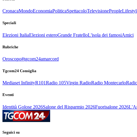
Cronaca
Mondo
Economia
Politica
Spettacolo
Televisione
People
Lifestyl
Speciali
Elezioni Italia
Elezioni estero
Grande Fratello
L'isola dei famosi
Amici
Rubriche
Oroscopo
#tgcom24amarcord
Tgcom24 Consiglia
Mediaset Infinity
R101
Radio 105
Virgin Radio
Radio Montecarlo
Radio
Eventi
Identità Golose 2026
Salone del Risparmio 2026
Fuorisalone 2026
L'Ar
Seguici su