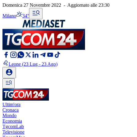
Domenica 27 Novembre 2022
-
Aggiornato alle
23:30
Milano
34°
Leone
(23 Lug - 23 Ago)
Ultim'ora
Cronaca
Mondo
Economia
TgcomLab
Televisione