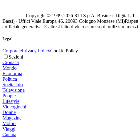
Copyright © 1999-
2026
RTI S.p.A. Business Digital - P.I
Bassi) - Uffici Viale Europa 46, 20093 Cologno Monzese (MI)
Rispett
artificiale generativa. È altresì fatto divieto espresso di utilizzare mez
Legal
Corporate
Privacy Policy
Cookie Policy
Sezioni
Cronaca
Mondo
Economia
Politica
Spettacolo
Televisione
People
Lifestyle
Videogiochi
Donne
Magazine
Motori
Viaggi
Cucina