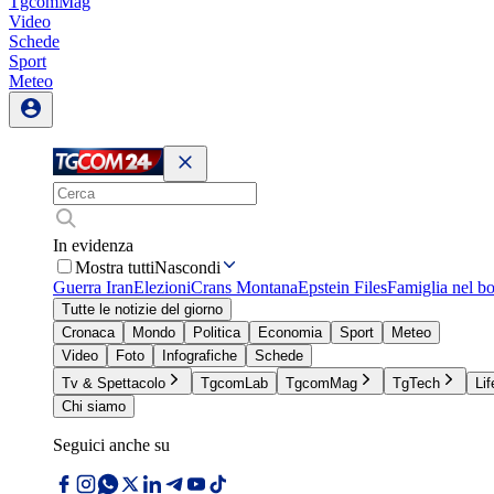
TgcomMag
Video
Schede
Sport
Meteo
In evidenza
Mostra tutti
Nascondi
Guerra Iran
Elezioni
Crans Montana
Epstein Files
Famiglia nel b
Tutte le notizie del giorno
Cronaca
Mondo
Politica
Economia
Sport
Meteo
Video
Foto
Infografiche
Schede
Tv & Spettacolo
TgcomLab
TgcomMag
TgTech
Lif
Chi siamo
Seguici anche su