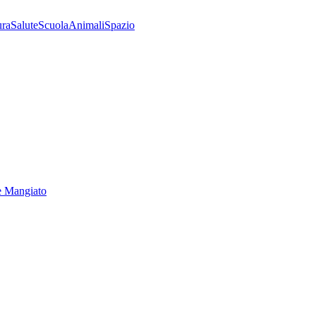
ura
Salute
Scuola
Animali
Spazio
e Mangiato