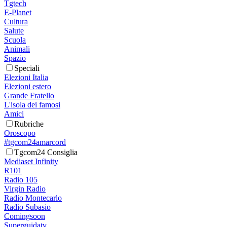
Tgtech
E-Planet
Cultura
Salute
Scuola
Animali
Spazio
Speciali
Elezioni Italia
Elezioni estero
Grande Fratello
L'isola dei famosi
Amici
Rubriche
Oroscopo
#tgcom24amarcord
Tgcom24 Consiglia
Mediaset Infinity
R101
Radio 105
Virgin Radio
Radio Montecarlo
Radio Subasio
Comingsoon
Superguidatv