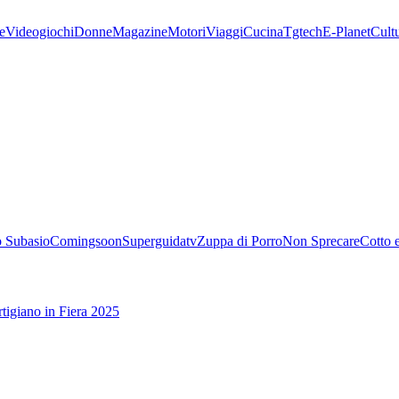
e
Videogiochi
Donne
Magazine
Motori
Viaggi
Cucina
Tgtech
E-Planet
Cult
 Subasio
Comingsoon
Superguidatv
Zuppa di Porro
Non Sprecare
Cotto 
tigiano in Fiera 2025