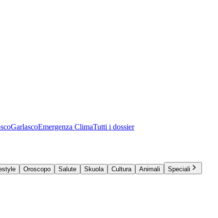
osco
Garlasco
Emergenza Clima
Tutti i dossier
estyle
Oroscopo
Salute
Skuola
Cultura
Animali
Speciali