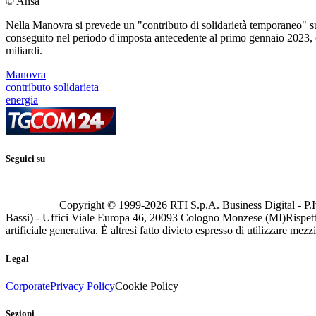
© Ansa
Nella Manovra si prevede un "contributo di solidarietà temporaneo" su
conseguito nel periodo d'imposta antecedente al primo gennaio 2023, ch
miliardi.
Manovra
contributo solidarieta
energia
Seguici su
Copyright © 1999-
2026
RTI S.p.A. Business Digital - P.I
Bassi) - Uffici Viale Europa 46, 20093 Cologno Monzese (MI)
Rispett
artificiale generativa. È altresì fatto divieto espresso di utilizzare mez
Legal
Corporate
Privacy Policy
Cookie Policy
Sezioni