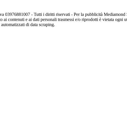
va 03976881007 - Tutti i diritti riservati - Per la pubblicità Mediamon
o ai contenuti e ai dati personali trasmessi e/o riprodotti è vietata ogni 
zi automatizzati di data scraping.