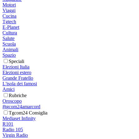
Motori
Viaggi
Cucina
Tgtech
E-Planet
Cultura
Salute
Scuola
Animali
Spazio
Speciali
Elezioni Italia
Elezioni estero
Grande Fratello
L'isola dei famosi
Amici
Rubriche
Oroscopo
#tgcom24amarcord
Tgcom24 Consiglia
Mediaset Infinity
R101
Radio 105
Virgin Radio