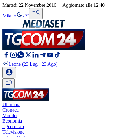
Martedì 22 Novembre 2016
-
Aggiornato alle
12:40
Milano
27°
Leone
(23 Lug - 23 Ago)
Ultim'ora
Cronaca
Mondo
Economia
TgcomLab
Televisione