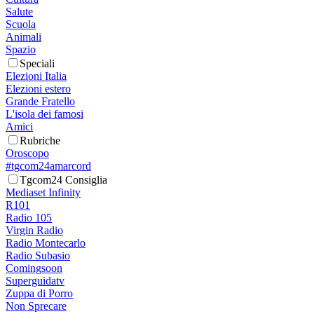
Salute
Scuola
Animali
Spazio
Speciali
Elezioni Italia
Elezioni estero
Grande Fratello
L'isola dei famosi
Amici
Rubriche
Oroscopo
#tgcom24amarcord
Tgcom24 Consiglia
Mediaset Infinity
R101
Radio 105
Virgin Radio
Radio Montecarlo
Radio Subasio
Comingsoon
Superguidatv
Zuppa di Porro
Non Sprecare