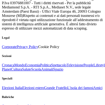
P.Iva 03976881007 - Tutti i diritti riservati - Per la pubblicità
Mediamond S.p.A. - RTI S.p.A., Mediaset N.V., sede legale
Amsterdam (Paesi Bassi) - Uffici Viale Europa 46, 20093 Cologno
Monzese (MI)
Rispetto ai contenuti e ai dati personali trasmessi e/o
riprodotti è vietata ogni utilizzazione funzionale all’addestramento di
sistemi di intelligenza artificiale generativa. È altresì fatto divieto
espresso di utilizzare mezzi automatizzati di data scraping.
Legal
Corporate
Privacy Policy
Cookie Policy
Sezioni
Cronaca
Mondo
Economia
Politica
Spettacolo
Televisione
People
Lifestyl
Planet
Cultura
Salute
Scuola
Animali
Spazio
Speciali
Elezioni Italia
Elezioni estero
Grande Fratello
L'isola dei famosi
Amici
Rubriche