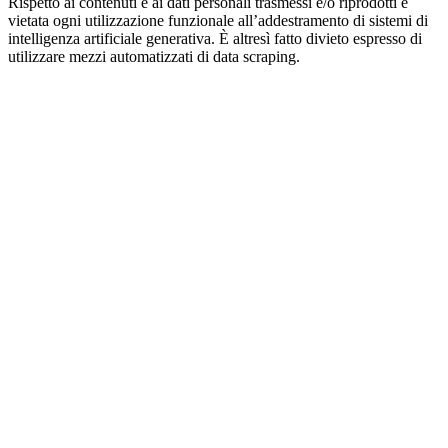
Rispetto ai contenuti e ai dati personali trasmessi e/o riprodotti è
vietata ogni utilizzazione funzionale all’addestramento di sistemi di
intelligenza artificiale generativa. È altresì fatto divieto espresso di
utilizzare mezzi automatizzati di data scraping.