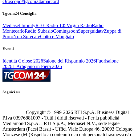
Oroscopo
#tgcom24amarcord
Tgcom24 Consiglia
Mediaset Infinity
R101
Radio 105
Virgin Radio
Radio
Montecarlo
Radio Subasio
Comingsoon
Superguidatv
Zuppa di
Porro
Non Sprecare
Cotto e Mangiato
Eventi
Identità Golose 2026
Salone del Risparmio 2026
Fuorisalone
2026
L'Artigiano in Fiera 2025
Seguici su
Copyright © 1999-
2026
RTI S.p.A. Business Digital -
P.Iva 03976881007 - Tutti i diritti riservati - Per la pubblicità
Mediamond S.p.A. - RTI S.p.A., Mediaset N.V., sede legale
Amsterdam (Paesi Bassi) - Uffici Viale Europa 46, 20093 Cologno
Monzese (MI)
Rispetto ai contenuti e ai dati personali trasmessi e/o