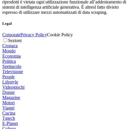
riprodotti è vietata ogni utilizzazione funzionale all’addestramento di
sistemi di intelligenza artificiale generativa. È altresì fatto divieto
espresso di utilizzare mezzi automatizzati di data scraping.
Legal
Corporate
Privacy Policy
Cookie Policy
Sezioni
Cronaca
Mondo
Economia
Politica
Spettacolo
Televisione
People
Lifestyle
Videogiochi
Donne
Magazine
Motori
Viaggi
Cucina
Tgtech
E-Planet
Cultura