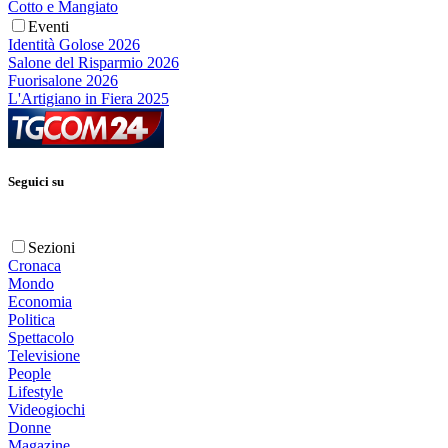
Cotto e Mangiato
Eventi
Identità Golose 2026
Salone del Risparmio 2026
Fuorisalone 2026
L'Artigiano in Fiera 2025
Seguici su
Sezioni
Cronaca
Mondo
Economia
Politica
Spettacolo
Televisione
People
Lifestyle
Videogiochi
Donne
Magazine