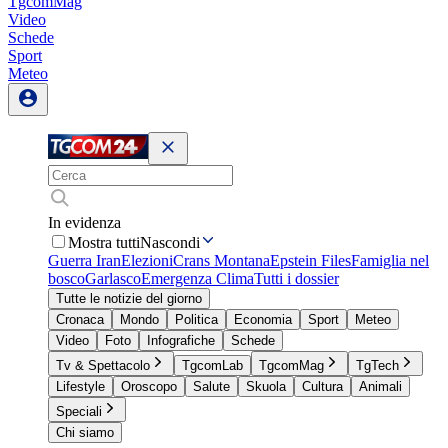
TgcomMag
Video
Schede
Sport
Meteo
In evidenza
Mostra tutti
Nascondi
Guerra Iran
Elezioni
Crans Montana
Epstein Files
Famiglia nel
bosco
Garlasco
Emergenza Clima
Tutti i dossier
Tutte le notizie del giorno
Cronaca
Mondo
Politica
Economia
Sport
Meteo
Video
Foto
Infografiche
Schede
Tv & Spettacolo
TgcomLab
TgcomMag
TgTech
Lifestyle
Oroscopo
Salute
Skuola
Cultura
Animali
Speciali
Chi siamo