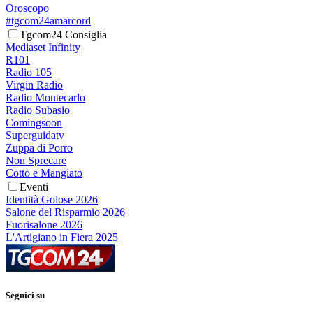
Oroscopo
#tgcom24amarcord
Tgcom24 Consiglia
Mediaset Infinity
R101
Radio 105
Virgin Radio
Radio Montecarlo
Radio Subasio
Comingsoon
Superguidatv
Zuppa di Porro
Non Sprecare
Cotto e Mangiato
Eventi
Identità Golose 2026
Salone del Risparmio 2026
Fuorisalone 2026
L'Artigiano in Fiera 2025
Seguici su