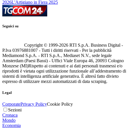
2026
L'Artigiano in Fiera 2025
Seguici su
Copyright © 1999-
2026
RTI S.p.A. Business Digital -
P.Iva 03976881007 - Tutti i diritti riservati - Per la pubblicità
Mediamond S.p.A. - RTI S.p.A., Mediaset N.V., sede legale
Amsterdam (Paesi Bassi) - Uffici Viale Europa 46, 20093 Cologno
Monzese (MI)
Rispetto ai contenuti e ai dati personali trasmessi e/o
riprodotti è vietata ogni utilizzazione funzionale all’addestramento di
sistemi di intelligenza artificiale generativa. È altresì fatto divieto
espresso di utilizzare mezzi automatizzati di data scraping.
Legal
Corporate
Privacy Policy
Cookie Policy
Sezioni
Cronaca
Mondo
Economia