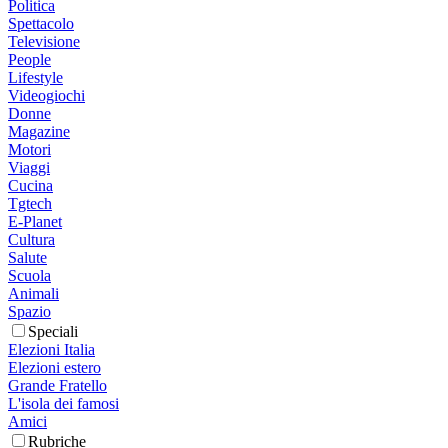
Politica
Spettacolo
Televisione
People
Lifestyle
Videogiochi
Donne
Magazine
Motori
Viaggi
Cucina
Tgtech
E-Planet
Cultura
Salute
Scuola
Animali
Spazio
Speciali
Elezioni Italia
Elezioni estero
Grande Fratello
L'isola dei famosi
Amici
Rubriche