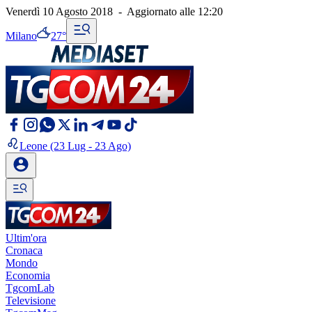
Venerdì 10 Agosto 2018
-
Aggiornato alle
12:20
Milano
27°
Leone
(23 Lug - 23 Ago)
Ultim'ora
Cronaca
Mondo
Economia
TgcomLab
Televisione