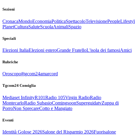
Sezioni
Cronaca
Mondo
Economia
Politica
Spettacolo
Televisione
People
Lifestyl
Planet
Cultura
Salute
Scuola
Animali
Spazio
Speciali
Elezioni Italia
Elezioni estero
Grande Fratello
L'isola dei famosi
Amici
Rubriche
Oroscopo
#tgcom24amarcord
Tgcom24 Consiglia
Mediaset Infinity
R101
Radio 105
Virgin Radio
Radio
Montecarlo
Radio Subasio
Comingsoon
Superguidatv
Zuppa di
Porro
Non Sprecare
Cotto e Mangiato
Eventi
Identità Golose 2026
Salone del Risparmio 2026
Fuorisalone