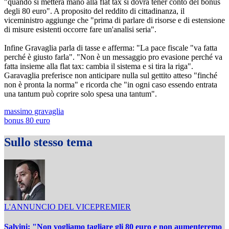
"quando si metterà mano alla flat tax si dovrà tener conto del bonus
degli 80 euro". A proposito del reddito di cittadinanza, il
viceministro aggiunge che "prima di parlare di risorse e di estensione
di misure esistenti occorre fare un'analisi seria".
Infine Gravaglia parla di tasse e afferma: "La pace fiscale "va fatta
perché è giusto farla". "Non è un messaggio pro evasione perché va
fatta insieme alla flat tax: cambia il sistema e si tira la riga".
Garavaglia preferisce non anticipare nulla sul gettito atteso "finché
non è pronta la norma" e ricorda che "in ogni caso essendo entrata
una tantum può coprire solo spesa una tantum".
massimo gravaglia
bonus 80 euro
Sullo stesso tema
L'ANNUNCIO DEL VICEPREMIER
Salvini: "Non vogliamo tagliare gli 80 euro e non aumenteremo