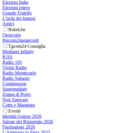
Elezioni Italia
Elezioni estero
Grande Fratello
L'isola dei famosi
Amici
Rubriche
Oroscopo
#tgcom24amarcord
Tgcom24 Consiglia
Mediaset Infinity
R101
Radio 105
Virgin Radio
Radio Montecarlo
Radio Subasio
Comingsoon
Superguidatv
Zuppa di Porro
Non Sprecare
Cotto e Mangiato
Eventi
Identità Golose 2026
Salone del Risparmio 2026
Fuorisalone 2026
L'Artigiano in Fiera 2025