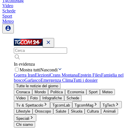
TgcomMag
Video
Schede
Sport
Meteo
In evidenza
Mostra tutti
Nascondi
Guerra Iran
Elezioni
Crans Montana
Epstein Files
Famiglia nel
bosco
Garlasco
Emergenza Clima
Tutti i dossier
Tutte le notizie del giorno
Cronaca
Mondo
Politica
Economia
Sport
Meteo
Video
Foto
Infografiche
Schede
Tv & Spettacolo
TgcomLab
TgcomMag
TgTech
Lifestyle
Oroscopo
Salute
Skuola
Cultura
Animali
Speciali
Chi siamo