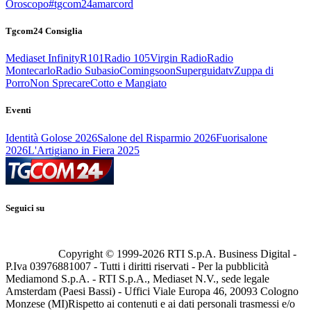
Oroscopo
#tgcom24amarcord
Tgcom24 Consiglia
Mediaset Infinity
R101
Radio 105
Virgin Radio
Radio
Montecarlo
Radio Subasio
Comingsoon
Superguidatv
Zuppa di
Porro
Non Sprecare
Cotto e Mangiato
Eventi
Identità Golose 2026
Salone del Risparmio 2026
Fuorisalone
2026
L'Artigiano in Fiera 2025
Seguici su
Copyright © 1999-
2026
RTI S.p.A. Business Digital -
P.Iva 03976881007 - Tutti i diritti riservati - Per la pubblicità
Mediamond S.p.A. - RTI S.p.A., Mediaset N.V., sede legale
Amsterdam (Paesi Bassi) - Uffici Viale Europa 46, 20093 Cologno
Monzese (MI)
Rispetto ai contenuti e ai dati personali trasmessi e/o