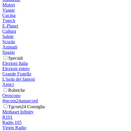
Motori
Viaggi
Cucina
Tgtech
E-Planet
Cultura
Salute
Scuola
Animali
Spazio
Speciali
Elezioni Italia
Elezioni estero
Grande Fratello
L'isola dei famosi
Amici
Rubriche
Oroscopo
#tgcom24amarcord
Tgcom24 Consiglia
Mediaset Infinity
R101
Radio 105
Virgin Radio