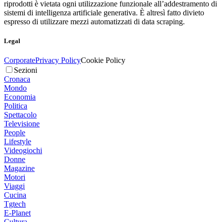
riprodotti è vietata ogni utilizzazione funzionale all’addestramento di
sistemi di intelligenza artificiale generativa. È altresì fatto divieto
espresso di utilizzare mezzi automatizzati di data scraping.
Legal
Corporate
Privacy Policy
Cookie Policy
Sezioni
Cronaca
Mondo
Economia
Politica
Spettacolo
Televisione
People
Lifestyle
Videogiochi
Donne
Magazine
Motori
Viaggi
Cucina
Tgtech
E-Planet
Cultura