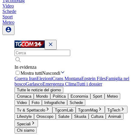
TgcomMag
Video
Schede
Sport
Meteo
In evidenza
Mostra tutti
Nascondi
Guerra Iran
Elezioni
Crans Montana
Epstein Files
Famiglia nel
bosco
Garlasco
Emergenza Clima
Tutti i dossier
Tutte le notizie del giorno
Cronaca
Mondo
Politica
Economia
Sport
Meteo
Video
Foto
Infografiche
Schede
Tv & Spettacolo
TgcomLab
TgcomMag
TgTech
Lifestyle
Oroscopo
Salute
Skuola
Cultura
Animali
Speciali
Chi siamo