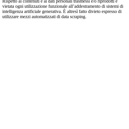
Rispetto ai contenuti e ai dati personali trasmessi e/o riprodotti è
vietata ogni utilizzazione funzionale all’addestramento di sistemi di
intelligenza artificiale generativa. È altresì fatto divieto espresso di
utilizzare mezzi automatizzati di data scraping.