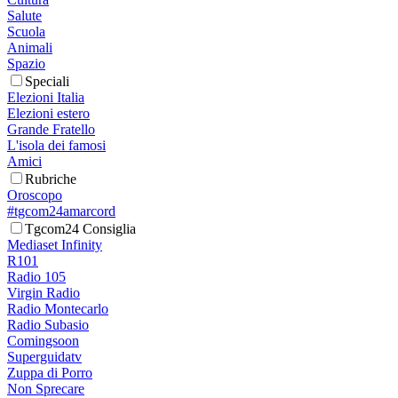
Salute
Scuola
Animali
Spazio
Speciali
Elezioni Italia
Elezioni estero
Grande Fratello
L'isola dei famosi
Amici
Rubriche
Oroscopo
#tgcom24amarcord
Tgcom24 Consiglia
Mediaset Infinity
R101
Radio 105
Virgin Radio
Radio Montecarlo
Radio Subasio
Comingsoon
Superguidatv
Zuppa di Porro
Non Sprecare