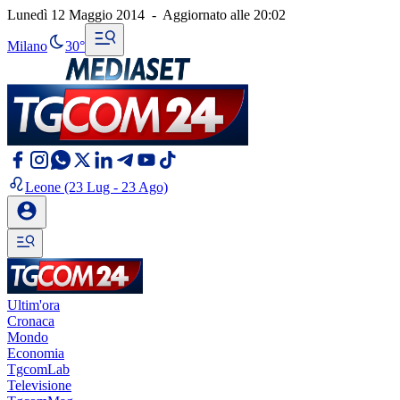
Lunedì 12 Maggio 2014
-
Aggiornato alle
20:02
Milano
30°
Leone
(23 Lug - 23 Ago)
Ultim'ora
Cronaca
Mondo
Economia
TgcomLab
Televisione