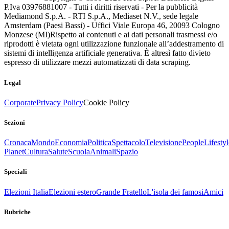
P.Iva 03976881007 - Tutti i diritti riservati - Per la pubblicità
Mediamond S.p.A. - RTI S.p.A., Mediaset N.V., sede legale
Amsterdam (Paesi Bassi) - Uffici Viale Europa 46, 20093 Cologno
Monzese (MI)
Rispetto ai contenuti e ai dati personali trasmessi e/o
riprodotti è vietata ogni utilizzazione funzionale all’addestramento di
sistemi di intelligenza artificiale generativa. È altresì fatto divieto
espresso di utilizzare mezzi automatizzati di data scraping.
Legal
Corporate
Privacy Policy
Cookie Policy
Sezioni
Cronaca
Mondo
Economia
Politica
Spettacolo
Televisione
People
Lifestyl
Planet
Cultura
Salute
Scuola
Animali
Spazio
Speciali
Elezioni Italia
Elezioni estero
Grande Fratello
L'isola dei famosi
Amici
Rubriche