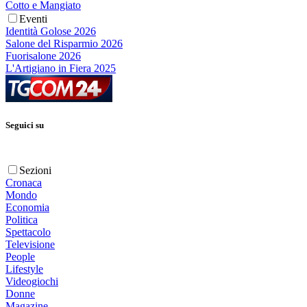
Cotto e Mangiato
Eventi
Identità Golose 2026
Salone del Risparmio 2026
Fuorisalone 2026
L'Artigiano in Fiera 2025
Seguici su
Sezioni
Cronaca
Mondo
Economia
Politica
Spettacolo
Televisione
People
Lifestyle
Videogiochi
Donne
Magazine