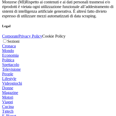
Monzese (MI)
Rispetto ai contenuti e ai dati personali trasmessi e/o
riprodotti è vietata ogni utilizzazione funzionale all’addestramento di
sistemi di intelligenza artificiale generativa. È altresì fatto divieto
espresso di utilizzare mezzi automatizzati di data scraping.
Legal
Corporate
Privacy Policy
Cookie Policy
Sezioni
Cronaca
Mondo
Economia
Politica
Spettacolo
Televisione
People
Lifestyle
Videogiochi
Donne
Magazine
Motori
Viaggi
Cucina
Tgtech
E-Planet