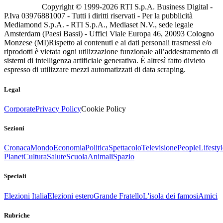
Copyright © 1999-
2026
RTI S.p.A. Business Digital -
P.Iva 03976881007 - Tutti i diritti riservati - Per la pubblicità
Mediamond S.p.A. - RTI S.p.A., Mediaset N.V., sede legale
Amsterdam (Paesi Bassi) - Uffici Viale Europa 46, 20093 Cologno
Monzese (MI)
Rispetto ai contenuti e ai dati personali trasmessi e/o
riprodotti è vietata ogni utilizzazione funzionale all’addestramento di
sistemi di intelligenza artificiale generativa. È altresì fatto divieto
espresso di utilizzare mezzi automatizzati di data scraping.
Legal
Corporate
Privacy Policy
Cookie Policy
Sezioni
Cronaca
Mondo
Economia
Politica
Spettacolo
Televisione
People
Lifestyl
Planet
Cultura
Salute
Scuola
Animali
Spazio
Speciali
Elezioni Italia
Elezioni estero
Grande Fratello
L'isola dei famosi
Amici
Rubriche