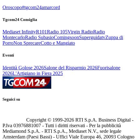
Oroscopo
#tgcom24amarcord
Tgcom24 Consiglia
Mediaset Infinity
R101
Radio 105
Virgin Radio
Radio
Montecarlo
Radio Subasio
Comingsoon
Superguidatv
Zuppa di
Porro
Non Sprecare
Cotto e Mangiato
Eventi
Identità Golose 2026
Salone del Risparmio 2026
Fuorisalone
2026
L'Artigiano in Fiera 2025
Seguici su
Copyright © 1999-
2026
RTI S.p.A. Business Digital -
P.Iva 03976881007 - Tutti i diritti riservati - Per la pubblicità
Mediamond S.p.A. - RTI S.p.A., Mediaset N.V., sede legale
Amsterdam (Paesi Bassi) - Uffici Viale Europa 46, 20093 Cologno