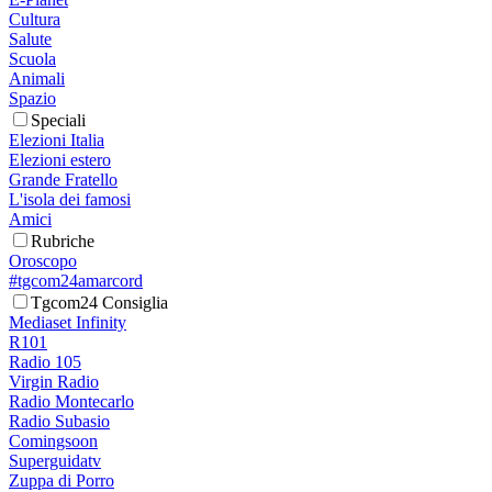
Cultura
Salute
Scuola
Animali
Spazio
Speciali
Elezioni Italia
Elezioni estero
Grande Fratello
L'isola dei famosi
Amici
Rubriche
Oroscopo
#tgcom24amarcord
Tgcom24 Consiglia
Mediaset Infinity
R101
Radio 105
Virgin Radio
Radio Montecarlo
Radio Subasio
Comingsoon
Superguidatv
Zuppa di Porro