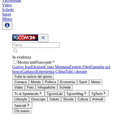
TgcomMag
Video
Schede
Sport
Meteo
In evidenza
Mostra tutti
Nascondi
Guerra Iran
Elezioni
Crans Montana
Epstein Files
Famiglia nel
bosco
Garlasco
Emergenza Clima
Tutti i dossier
Tutte le notizie del giorno
Cronaca
Mondo
Politica
Economia
Sport
Meteo
Video
Foto
Infografiche
Schede
Tv & Spettacolo
TgcomLab
TgcomMag
TgTech
Lifestyle
Oroscopo
Salute
Skuola
Cultura
Animali
Speciali
Chi siamo