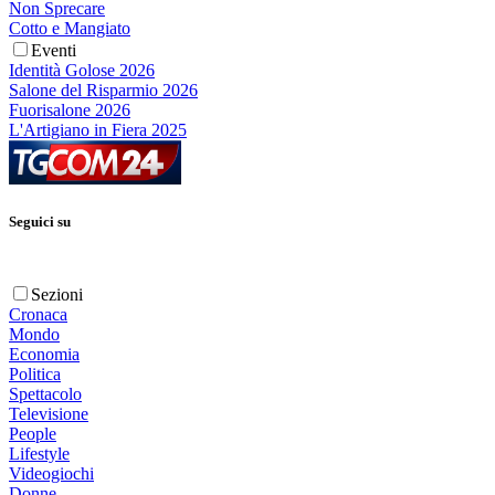
Non Sprecare
Cotto e Mangiato
Eventi
Identità Golose 2026
Salone del Risparmio 2026
Fuorisalone 2026
L'Artigiano in Fiera 2025
Seguici su
Sezioni
Cronaca
Mondo
Economia
Politica
Spettacolo
Televisione
People
Lifestyle
Videogiochi
Donne