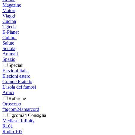
Magazine
Motori
Viaggi
Cucina
Tgtech
E-Planet
Cultura
Salute
Scuola
Animali
Spazio
Speciali
Elezioni Italia
Elezioni estero
Grande Fratello
L'isola dei famosi
Amici
Rubriche
Oroscopo
#tgcom24amarcord
Tgcom24 Consiglia
Mediaset Infinity
R101
Radio 105