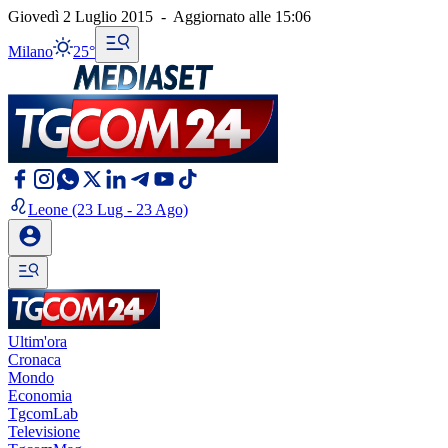
Giovedì 2 Luglio 2015
-
Aggiornato alle
15:06
Milano
25°
Leone
(23 Lug - 23 Ago)
Ultim'ora
Cronaca
Mondo
Economia
TgcomLab
Televisione