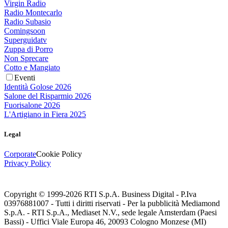
Virgin Radio
Radio Montecarlo
Radio Subasio
Comingsoon
Superguidatv
Zuppa di Porro
Non Sprecare
Cotto e Mangiato
Eventi
Identità Golose 2026
Salone del Risparmio 2026
Fuorisalone 2026
L'Artigiano in Fiera 2025
Legal
Corporate
Cookie Policy
Privacy Policy
Copyright © 1999-
2026
RTI S.p.A. Business Digital - P.Iva
03976881007 - Tutti i diritti riservati - Per la pubblicità Mediamond
S.p.A. - RTI S.p.A., Mediaset N.V., sede legale Amsterdam (Paesi
Bassi) - Uffici Viale Europa 46, 20093 Cologno Monzese (MI)