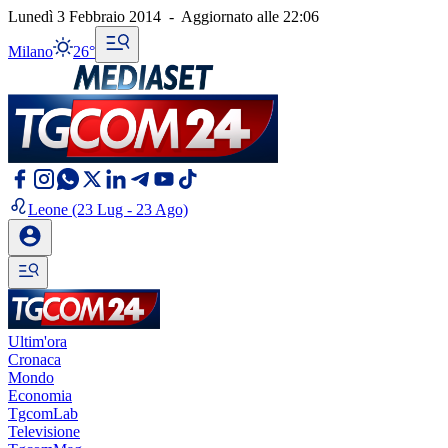
Lunedì 3 Febbraio 2014
-
Aggiornato alle
22:06
Milano
26°
Leone
(23 Lug - 23 Ago)
Ultim'ora
Cronaca
Mondo
Economia
TgcomLab
Televisione