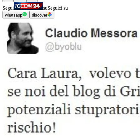
Segui
su
Seguici su
whatsapp
discover