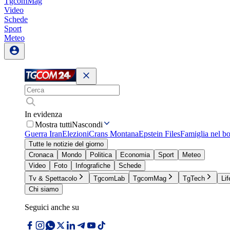
TgcomMag
Video
Schede
Sport
Meteo
In evidenza
Mostra tutti
Nascondi
Guerra Iran
Elezioni
Crans Montana
Epstein Files
Famiglia nel b
Tutte le notizie del giorno
Cronaca
Mondo
Politica
Economia
Sport
Meteo
Video
Foto
Infografiche
Schede
Tv & Spettacolo
TgcomLab
TgcomMag
TgTech
Lif
Chi siamo
Seguici anche su