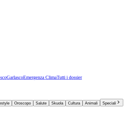
osco
Garlasco
Emergenza Clima
Tutti i dossier
estyle
Oroscopo
Salute
Skuola
Cultura
Animali
Speciali