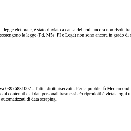
la legge elettorale, è stato rinviato a causa dei nodi ancora non risolti t
e sostengono la legge (Pd, M5s, FI e Lega) non sono ancora in grado di e
va 03976881007 - Tutti i diritti riservati - Per la pubblicità Mediamon
o ai contenuti e ai dati personali trasmessi e/o riprodotti è vietata ogni 
zi automatizzati di data scraping.