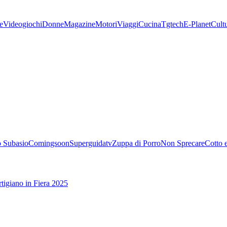
e
Videogiochi
Donne
Magazine
Motori
Viaggi
Cucina
Tgtech
E-Planet
Cult
 Subasio
Comingsoon
Superguidatv
Zuppa di Porro
Non Sprecare
Cotto 
tigiano in Fiera 2025