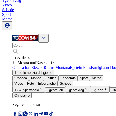
TgcomMag
Video
Schede
Sport
Meteo
In evidenza
Mostra tutti
Nascondi
Guerra Iran
Elezioni
Crans Montana
Epstein Files
Famiglia nel b
Tutte le notizie del giorno
Cronaca
Mondo
Politica
Economia
Sport
Meteo
Video
Foto
Infografiche
Schede
Tv & Spettacolo
TgcomLab
TgcomMag
TgTech
Lif
Chi siamo
Seguici anche su