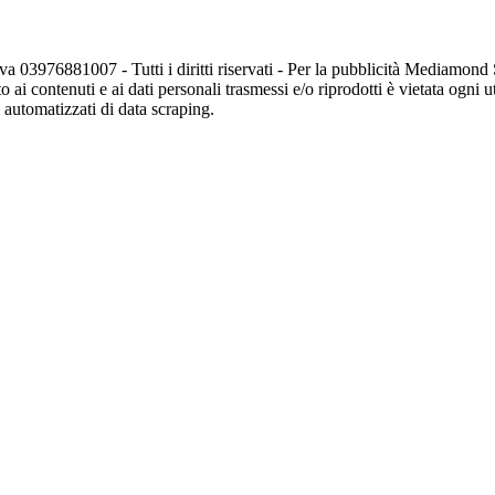
va 03976881007 - Tutti i diritti riservati - Per la pubblicità Mediamon
o ai contenuti e ai dati personali trasmessi e/o riprodotti è vietata ogni 
zi automatizzati di data scraping.