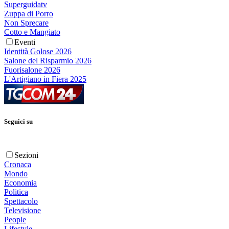
Superguidatv
Zuppa di Porro
Non Sprecare
Cotto e Mangiato
Eventi
Identità Golose 2026
Salone del Risparmio 2026
Fuorisalone 2026
L'Artigiano in Fiera 2025
Seguici su
Sezioni
Cronaca
Mondo
Economia
Politica
Spettacolo
Televisione
People
Lifestyle