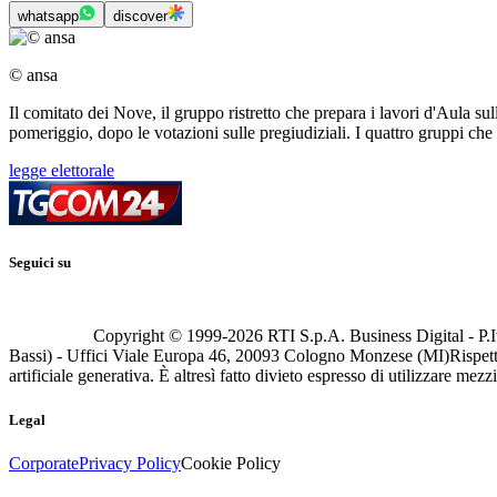
whatsapp
discover
© ansa
Il comitato dei Nove, il gruppo ristretto che prepara i lavori d'Aula sul
pomeriggio, dopo le votazioni sulle pregiudiziali. I quattro gruppi ch
legge elettorale
Seguici su
Copyright © 1999-
2026
RTI S.p.A. Business Digital - P.I
Bassi) - Uffici Viale Europa 46, 20093 Cologno Monzese (MI)
Rispett
artificiale generativa. È altresì fatto divieto espresso di utilizzare mez
Legal
Corporate
Privacy Policy
Cookie Policy