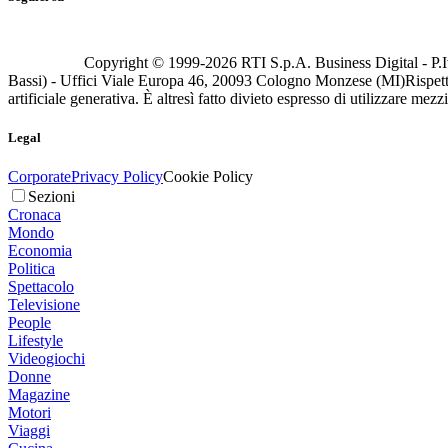
Copyright © 1999-
2026
RTI S.p.A. Business Digital - P.I
Bassi) - Uffici Viale Europa 46, 20093 Cologno Monzese (MI)
Rispett
artificiale generativa. È altresì fatto divieto espresso di utilizzare mez
Legal
Corporate
Privacy Policy
Cookie Policy
Sezioni
Cronaca
Mondo
Economia
Politica
Spettacolo
Televisione
People
Lifestyle
Videogiochi
Donne
Magazine
Motori
Viaggi