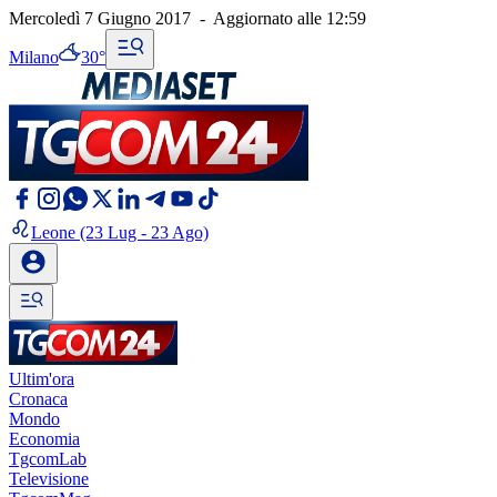
Mercoledì 7 Giugno 2017
-
Aggiornato alle
12:59
Milano
30°
Leone
(23 Lug - 23 Ago)
Ultim'ora
Cronaca
Mondo
Economia
TgcomLab
Televisione