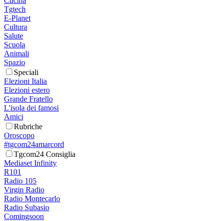
Cucina
Tgtech
E-Planet
Cultura
Salute
Scuola
Animali
Spazio
Speciali
Elezioni Italia
Elezioni estero
Grande Fratello
L'isola dei famosi
Amici
Rubriche
Oroscopo
#tgcom24amarcord
Tgcom24 Consiglia
Mediaset Infinity
R101
Radio 105
Virgin Radio
Radio Montecarlo
Radio Subasio
Comingsoon