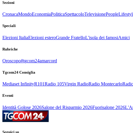
Sezioni
Cronaca
Mondo
Economia
Politica
Spettacolo
Televisione
People
Lifestyl
Speciali
Elezioni Italia
Elezioni estero
Grande Fratello
L'isola dei famosi
Amici
Rubriche
Oroscopo
#tgcom24amarcord
Tgcom24 Consiglia
Mediaset Infinity
R101
Radio 105
Virgin Radio
Radio Montecarlo
Radio
Eventi
Identità Golose 2026
Salone del Risparmio 2026
Fuorisalone 2026
L'Ar
Seguici su