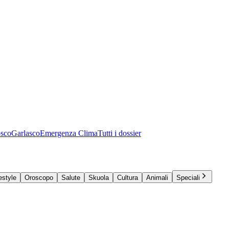
osco
Garlasco
Emergenza Clima
Tutti i dossier
estyle
Oroscopo
Salute
Skuola
Cultura
Animali
Speciali