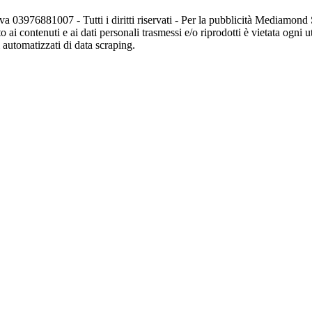
va 03976881007 - Tutti i diritti riservati - Per la pubblicità Mediamon
o ai contenuti e ai dati personali trasmessi e/o riprodotti è vietata ogni 
zi automatizzati di data scraping.