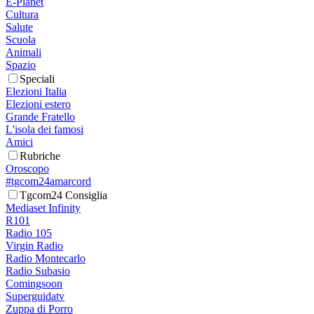
E-Planet
Cultura
Salute
Scuola
Animali
Spazio
Speciali
Elezioni Italia
Elezioni estero
Grande Fratello
L'isola dei famosi
Amici
Rubriche
Oroscopo
#tgcom24amarcord
Tgcom24 Consiglia
Mediaset Infinity
R101
Radio 105
Virgin Radio
Radio Montecarlo
Radio Subasio
Comingsoon
Superguidatv
Zuppa di Porro