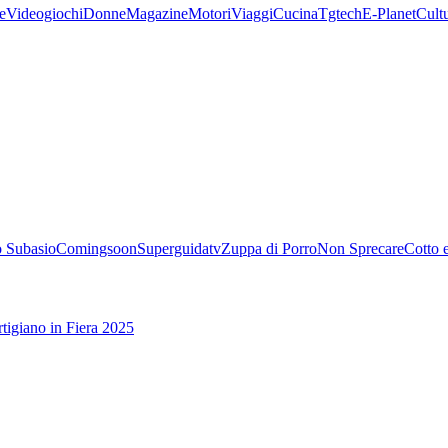
e
Videogiochi
Donne
Magazine
Motori
Viaggi
Cucina
Tgtech
E-Planet
Cult
 Subasio
Comingsoon
Superguidatv
Zuppa di Porro
Non Sprecare
Cotto 
tigiano in Fiera 2025