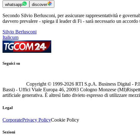
whatsapp
discover
Secondo Silvio Berlusconi, per assicurare rappresentatività e governabi
davvero prevalere - spiega il leader di Fi - sarà necessario un accord
Silvio Berlusconi
Italicum
Seguici su
Copyright © 1999-
2026
RTI S.p.A. Business Digital - P.I
Bassi) - Uffici Viale Europa 46, 20093 Cologno Monzese (MI)
Rispett
artificiale generativa. È altresì fatto divieto espresso di utilizzare mez
Legal
Corporate
Privacy Policy
Cookie Policy
Sezioni