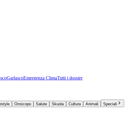
osco
Garlasco
Emergenza Clima
Tutti i dossier
estyle
Oroscopo
Salute
Skuola
Cultura
Animali
Speciali