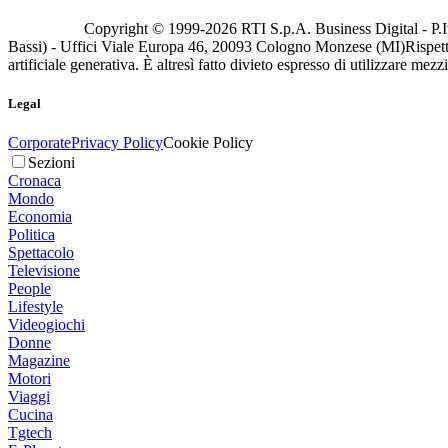
Copyright © 1999-
2026
RTI S.p.A. Business Digital - P.I
Bassi) - Uffici Viale Europa 46, 20093 Cologno Monzese (MI)
Rispett
artificiale generativa. È altresì fatto divieto espresso di utilizzare mez
Legal
Corporate
Privacy Policy
Cookie Policy
Sezioni
Cronaca
Mondo
Economia
Politica
Spettacolo
Televisione
People
Lifestyle
Videogiochi
Donne
Magazine
Motori
Viaggi
Cucina
Tgtech