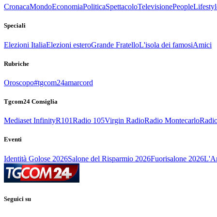
Cronaca
Mondo
Economia
Politica
Spettacolo
Televisione
People
Lifestyl
Speciali
Elezioni Italia
Elezioni estero
Grande Fratello
L'isola dei famosi
Amici
Rubriche
Oroscopo
#tgcom24amarcord
Tgcom24 Consiglia
Mediaset Infinity
R101
Radio 105
Virgin Radio
Radio Montecarlo
Radio
Eventi
Identità Golose 2026
Salone del Risparmio 2026
Fuorisalone 2026
L'Ar
Seguici su