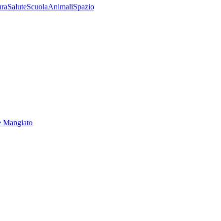
ura
Salute
Scuola
Animali
Spazio
e Mangiato