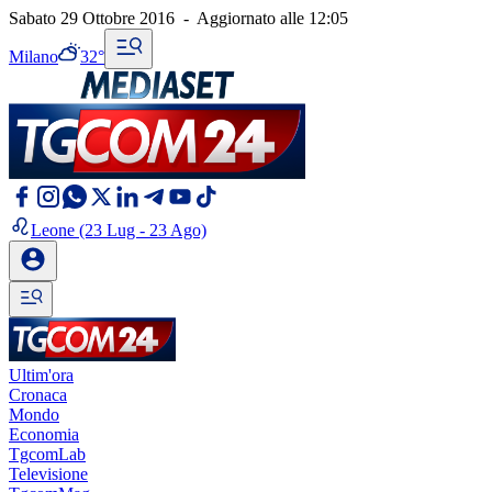
Sabato 29 Ottobre 2016
-
Aggiornato alle
12:05
Milano
32°
Leone
(23 Lug - 23 Ago)
Ultim'ora
Cronaca
Mondo
Economia
TgcomLab
Televisione