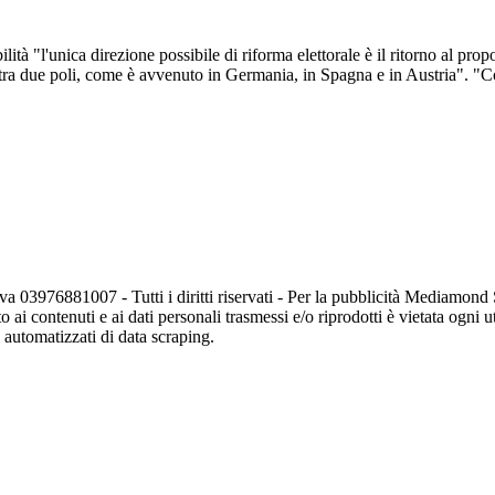
lità "l'unica direzione possibile di riforma elettorale è il ritorno al p
o tra due poli, come è avvenuto in Germania, in Spagna e in Austria". "Co
va 03976881007 - Tutti i diritti riservati - Per la pubblicità Mediamon
o ai contenuti e ai dati personali trasmessi e/o riprodotti è vietata ogni 
zi automatizzati di data scraping.