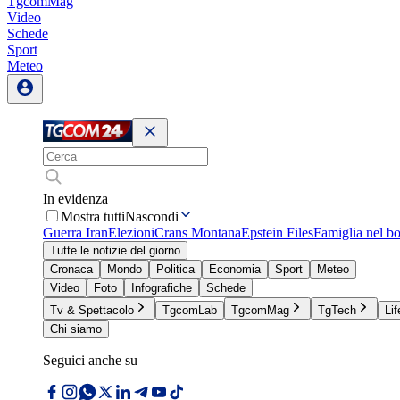
TgcomMag
Video
Schede
Sport
Meteo
In evidenza
Mostra tutti
Nascondi
Guerra Iran
Elezioni
Crans Montana
Epstein Files
Famiglia nel b
Tutte le notizie del giorno
Cronaca
Mondo
Politica
Economia
Sport
Meteo
Video
Foto
Infografiche
Schede
Tv & Spettacolo
TgcomLab
TgcomMag
TgTech
Lif
Chi siamo
Seguici anche su