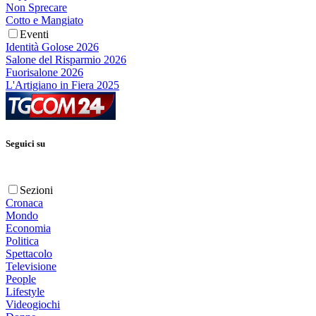
Non Sprecare
Cotto e Mangiato
Eventi
Identità Golose 2026
Salone del Risparmio 2026
Fuorisalone 2026
L'Artigiano in Fiera 2025
Seguici su
Sezioni
Cronaca
Mondo
Economia
Politica
Spettacolo
Televisione
People
Lifestyle
Videogiochi