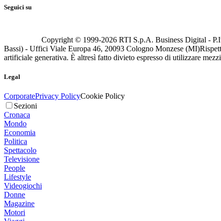
Seguici su
Copyright © 1999-
2026
RTI S.p.A. Business Digital - P.I
Bassi) - Uffici Viale Europa 46, 20093 Cologno Monzese (MI)
Rispett
artificiale generativa. È altresì fatto divieto espresso di utilizzare mez
Legal
Corporate
Privacy Policy
Cookie Policy
Sezioni
Cronaca
Mondo
Economia
Politica
Spettacolo
Televisione
People
Lifestyle
Videogiochi
Donne
Magazine
Motori