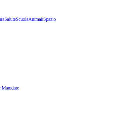
ura
Salute
Scuola
Animali
Spazio
e Mangiato