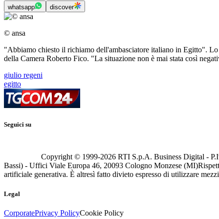
whatsapp
discover
© ansa
"Abbiamo chiesto il richiamo dell'ambasciatore italiano in Egitto". Lo
della Camera Roberto Fico. "La situazione non è mai stata così negativa
giulio regeni
egitto
Seguici su
Copyright © 1999-
2026
RTI S.p.A. Business Digital - P.I
Bassi) - Uffici Viale Europa 46, 20093 Cologno Monzese (MI)
Rispett
artificiale generativa. È altresì fatto divieto espresso di utilizzare mez
Legal
Corporate
Privacy Policy
Cookie Policy