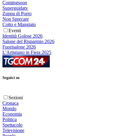
Comingsoon
Superguidatv
Zuppa di Porro
Non Sprecare
Cotto e Mangiato
Eventi
Identità Golose 2026
Salone del Risparmio 2026
Fuorisalone 2026
L'Artigiano in Fiera 2025
Seguici su
Sezioni
Cronaca
Mondo
Economia
Politica
Spettacolo
Televisione
People