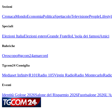
Sezioni
Cronaca
Mondo
Economia
Politica
Spettacolo
Televisione
People
Lifestyl
Speciali
Elezioni Italia
Elezioni estero
Grande Fratello
L'isola dei famosi
Amici
Rubriche
Oroscopo
#tgcom24amarcord
Tgcom24 Consiglia
Mediaset Infinity
R101
Radio 105
Virgin Radio
Radio Montecarlo
Radio
Eventi
Identità Golose 2026
Salone del Risparmio 2026
Fuorisalone 2026
L'Ar