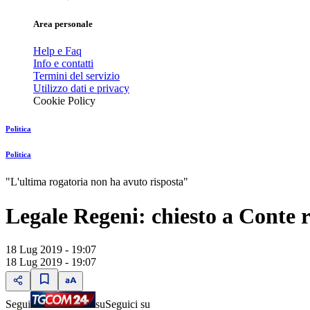
Area personale
Help e Faq
Info e contatti
Termini del servizio
Utilizzo dati e privacy
Cookie Policy
Politica
Politica
"L'ultima rogatoria non ha avuto risposta"
Legale Regeni: chiesto a Conte 
18 Lug 2019 - 19:07
18 Lug 2019 - 19:07
Segui
su
Seguici su