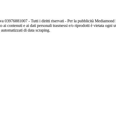
va 03976881007 - Tutti i diritti riservati - Per la pubblicità Mediamon
o ai contenuti e ai dati personali trasmessi e/o riprodotti è vietata ogni 
zi automatizzati di data scraping.