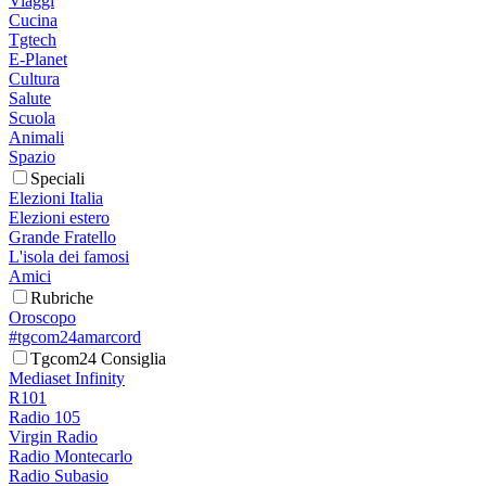
Viaggi
Cucina
Tgtech
E-Planet
Cultura
Salute
Scuola
Animali
Spazio
Speciali
Elezioni Italia
Elezioni estero
Grande Fratello
L'isola dei famosi
Amici
Rubriche
Oroscopo
#tgcom24amarcord
Tgcom24 Consiglia
Mediaset Infinity
R101
Radio 105
Virgin Radio
Radio Montecarlo
Radio Subasio