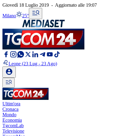
Giovedì 18 Luglio 2019
-
Aggiornato alle
19:07
Milano
25°
Leone
(23 Lug - 23 Ago)
Ultim'ora
Cronaca
Mondo
Economia
TgcomLab
Televisione