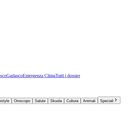
osco
Garlasco
Emergenza Clima
Tutti i dossier
estyle
Oroscopo
Salute
Skuola
Cultura
Animali
Speciali