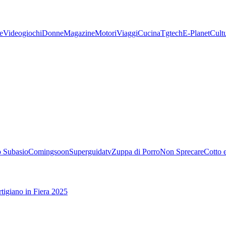
e
Videogiochi
Donne
Magazine
Motori
Viaggi
Cucina
Tgtech
E-Planet
Cult
 Subasio
Comingsoon
Superguidatv
Zuppa di Porro
Non Sprecare
Cotto 
tigiano in Fiera 2025