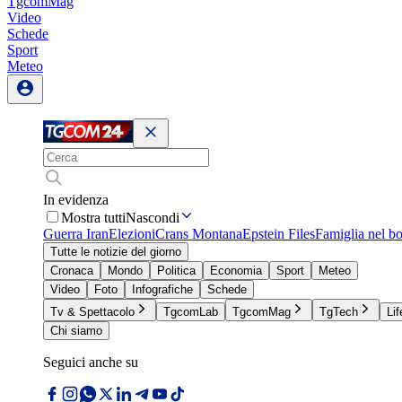
TgcomMag
Video
Schede
Sport
Meteo
In evidenza
Mostra tutti
Nascondi
Guerra Iran
Elezioni
Crans Montana
Epstein Files
Famiglia nel b
Tutte le notizie del giorno
Cronaca
Mondo
Politica
Economia
Sport
Meteo
Video
Foto
Infografiche
Schede
Tv & Spettacolo
TgcomLab
TgcomMag
TgTech
Lif
Chi siamo
Seguici anche su