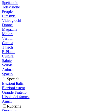
Spettacolo
Televisione
People
Lifestyle
Videogiochi
Donne
Magazine
Motori
Viaggi
Cucina
Tgtech
E-Planet
Cultura
Salute
Scuola
Animali
Spazio
Speciali
Elezioni Italia
Elezioni estero
Grande Fratello
L'isola dei famosi
Amici
Rubriche
Oroscopo