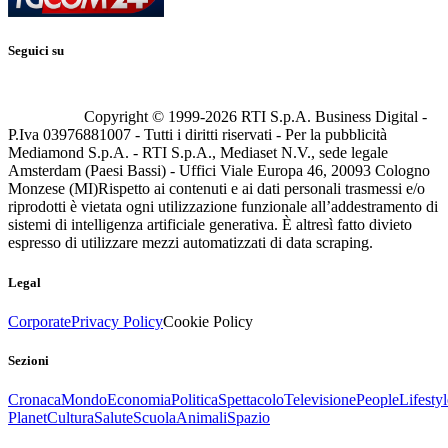
Seguici su
Copyright © 1999-
2026
RTI S.p.A. Business Digital -
P.Iva 03976881007 - Tutti i diritti riservati - Per la pubblicità
Mediamond S.p.A. - RTI S.p.A., Mediaset N.V., sede legale
Amsterdam (Paesi Bassi) - Uffici Viale Europa 46, 20093 Cologno
Monzese (MI)
Rispetto ai contenuti e ai dati personali trasmessi e/o
riprodotti è vietata ogni utilizzazione funzionale all’addestramento di
sistemi di intelligenza artificiale generativa. È altresì fatto divieto
espresso di utilizzare mezzi automatizzati di data scraping.
Legal
Corporate
Privacy Policy
Cookie Policy
Sezioni
Cronaca
Mondo
Economia
Politica
Spettacolo
Televisione
People
Lifestyl
Planet
Cultura
Salute
Scuola
Animali
Spazio