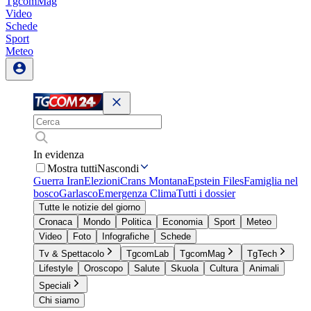
TgcomMag
Video
Schede
Sport
Meteo
In evidenza
Mostra tutti
Nascondi
Guerra Iran
Elezioni
Crans Montana
Epstein Files
Famiglia nel
bosco
Garlasco
Emergenza Clima
Tutti i dossier
Tutte le notizie del giorno
Cronaca
Mondo
Politica
Economia
Sport
Meteo
Video
Foto
Infografiche
Schede
Tv & Spettacolo
TgcomLab
TgcomMag
TgTech
Lifestyle
Oroscopo
Salute
Skuola
Cultura
Animali
Speciali
Chi siamo