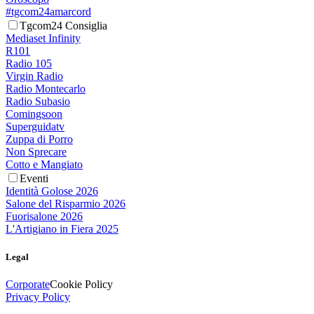
#tgcom24amarcord
Tgcom24 Consiglia
Mediaset Infinity
R101
Radio 105
Virgin Radio
Radio Montecarlo
Radio Subasio
Comingsoon
Superguidatv
Zuppa di Porro
Non Sprecare
Cotto e Mangiato
Eventi
Identità Golose 2026
Salone del Risparmio 2026
Fuorisalone 2026
L'Artigiano in Fiera 2025
Legal
Corporate
Cookie Policy
Privacy Policy