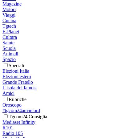
Magazine
Motori
Viaggi
Cucina
Tgtech
E-Planet
Cultura
Salute
Scuola
Animali
Spazio
Speciali
Elezioni Italia
Elezioni estero
Grande Fratello
L'isola dei famosi
Amici
Rubriche
Oroscopo
#tgcom24amarcord
Tgcom24 Consiglia
Mediaset Infinity
R101
Radio 105