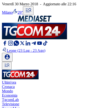
Venerdì 30 Marzo 2018
-
Aggiornato alle
22:16
Milano
29°
Leone
(23 Lug - 23 Ago)
Ultim'ora
Cronaca
Mondo
Economia
TgcomLab
Televisione