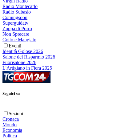
Virgin Radio
Radio Montecarlo
Radio Subasio
Comingsoon
Superguidatv
Zuppa di Porro
Non Sprecare
Cotto e Mangiato
Eventi
Identità Golose 2026
Salone del Risparmio 2026
Fuorisalone 2026
L'Artigiano in Fiera 2025
Seguici su
Sezioni
Cronaca
Mondo
Economia
Politica