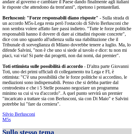
andare al governo e cambiare il Paese dando finalmente agli italiani
le risposte che attendono da trent'anni", ripetono i pentastellati.
Berlusconi: "Forze responsabili diano risposte"
- Sulla strada di
un accordo M5s-Lega resta però l'ostacolo di Silvio Berlusconi che
non sembra volere affatto fare passi indietro. "Tutte le forze politiche
responsabili hanno il dovere di dare ai cittadini risposte concrete",
dice con uno sguardo all'udienza sulla sua riabilitazione che il
Tribunale di sorveglianza di Milano dovrebbe tenere a luglio. Ma, lo
difende Salvini, "non è che uno si siede al tavolo e dice: tu non mi
piaci, vai via! Si parte dai progetti, non dai nomi, dai premier".
Toti ottimista sulle possibilità di accordo
- D'altra parte Giovanni
Toti, uno dei primi ufficiali di collegamento tra Lega e FI, è
ottimista: "C'è una possibilità che le forze politiche si accordino, le
mediazioni sono indispensabili. Penso che si debba partire dal
centrodestra e che i 5 Stelle possano negoziare un programma
minimo su cui si va d'accordo". A quel punto servirà un premier
"incaricato a trattare sia con Berlusconi, sia con Di Maio" e Salvini
potrebbe lui "fare da cerniera".
Silvio Berlusconi
M5s
Sullo stesso tema