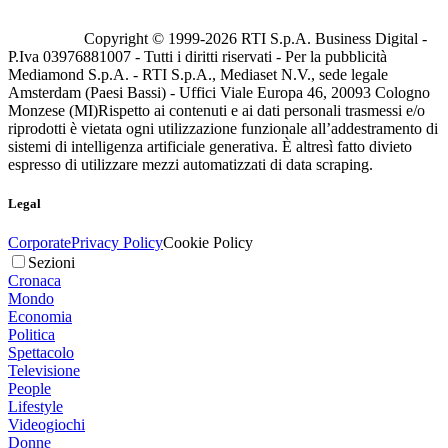
Copyright © 1999-
2026
RTI S.p.A. Business Digital -
P.Iva 03976881007 - Tutti i diritti riservati - Per la pubblicità
Mediamond S.p.A. - RTI S.p.A., Mediaset N.V., sede legale
Amsterdam (Paesi Bassi) - Uffici Viale Europa 46, 20093 Cologno
Monzese (MI)
Rispetto ai contenuti e ai dati personali trasmessi e/o
riprodotti è vietata ogni utilizzazione funzionale all’addestramento di
sistemi di intelligenza artificiale generativa. È altresì fatto divieto
espresso di utilizzare mezzi automatizzati di data scraping.
Legal
Corporate
Privacy Policy
Cookie Policy
Sezioni
Cronaca
Mondo
Economia
Politica
Spettacolo
Televisione
People
Lifestyle
Videogiochi
Donne