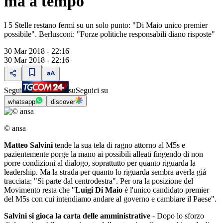
ma a tempo
I 5 Stelle restano fermi su un solo punto: "Di Maio unico premier
possibile". Berlusconi: "Forze politiche responsabili diano risposte"
30 Mar 2018 - 22:16
30 Mar 2018 - 22:16
Segui
su
Seguici su
whatsapp
discover
© ansa
Matteo Salvini
tende la sua tela di ragno attorno al M5s e
pazientemente porge la mano ai possibili alleati fingendo di non
porre condizioni al dialogo, soprattutto per quanto riguarda la
leadership. Ma la strada per quanto lo riguarda sembra averla già
tracciata: "Si parte dal centrodestra". Per ora la posizione del
Movimento resta che "
Luigi Di Maio
è l'unico candidato premier
del M5s con cui intendiamo andare al governo e cambiare il Paese".
Salvini si gioca la carta delle amministrative
- Dopo lo sforzo