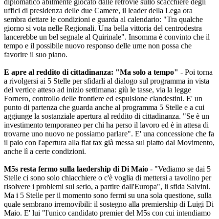
diplomatico abilmente giocato dalle retrovie sullo scacchiere degli
uffici di presidenza delle due Camere, il leader della Lega ora
sembra dettare le condizioni e guarda al calendario: "Tra qualche
giorno si vota nelle Regionali. Una bella vittoria del centrodestra
lancerebbe un bel segnale al Quirinale". Insomma è convinto che il
tempo e il possibile nuovo responso delle urne non possa che
favorire il suo piano.
E apre al reddito di cittadinanza: "Ma solo a tempo"
- Poi torna
a rivolgersi ai 5 Stelle per sfidarli al dialogo sul programma in vista
del vertice atteso ad inizio settimana: giù le tasse, via la legge
Fornero, controllo delle frontiere ed espulsione clandestini. E' un
punto di partenza che guarda anche al programma 5 Stelle e a cui
aggiunge la sostanziale apertura al reddito di cittadinanza. "Se è un
investimento temporaneo per chi ha perso il lavoro ed è in attesa di
trovarne uno nuovo ne possiamo parlare". E' una concessione che fa
il paio con l'apertura alla flat tax già messa sul piatto dal Movimento,
anche lì a certe condizioni.
M5s resta fermo sulla laedership di Di Maio
- "Vediamo se dai 5
Stelle ci sono solo chiacchiere o c'è voglia di mettersi a tavolino per
risolvere i problemi sul serio, a partire dall'Europa", li sfida Salvini.
Ma i 5 Stelle per il momento sono fermi su una sola questione, sulla
quale sembrano irremovibili: il sostegno alla premiership di Luigi Di
Maio. E' lui "l'unico candidato premier del M5s con cui intendiamo