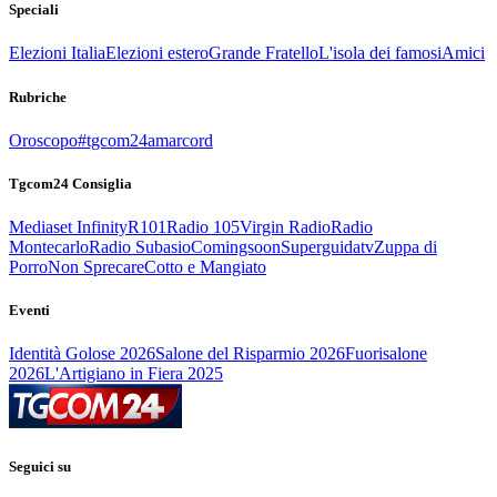
Speciali
Elezioni Italia
Elezioni estero
Grande Fratello
L'isola dei famosi
Amici
Rubriche
Oroscopo
#tgcom24amarcord
Tgcom24 Consiglia
Mediaset Infinity
R101
Radio 105
Virgin Radio
Radio
Montecarlo
Radio Subasio
Comingsoon
Superguidatv
Zuppa di
Porro
Non Sprecare
Cotto e Mangiato
Eventi
Identità Golose 2026
Salone del Risparmio 2026
Fuorisalone
2026
L'Artigiano in Fiera 2025
Seguici su