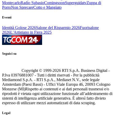
Montecarlo
Radio Subasio
Comingsoon
Superguidatv
Zuppa di
Porro
Non Sprecare
Cotto e Mangiato
Eventi
Identità Golose 2026
Salone del Risparmio 2026
Fuorisalone
2026
L'Artigiano in Fiera 2025
Seguici su
Copyright © 1999-
2026
RTI S.p.A. Business Digital -
P.Iva 03976881007 - Tutti i diritti riservati - Per la pubblicità
Mediamond S.p.A. - RTI S.p.A., Mediaset N.V., sede legale
Amsterdam (Paesi Bassi) - Uffici Viale Europa 46, 20093 Cologno
Monzese (MI)
Rispetto ai contenuti e ai dati personali trasmessi e/o
riprodotti è vietata ogni utilizzazione funzionale all’addestramento di
sistemi di intelligenza artificiale generativa. È altresì fatto divieto
espresso di utilizzare mezzi automatizzati di data scraping.
Legal