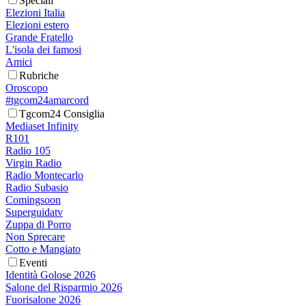
Speciali
Elezioni Italia
Elezioni estero
Grande Fratello
L'isola dei famosi
Amici
Rubriche
Oroscopo
#tgcom24amarcord
Tgcom24 Consiglia
Mediaset Infinity
R101
Radio 105
Virgin Radio
Radio Montecarlo
Radio Subasio
Comingsoon
Superguidatv
Zuppa di Porro
Non Sprecare
Cotto e Mangiato
Eventi
Identità Golose 2026
Salone del Risparmio 2026
Fuorisalone 2026