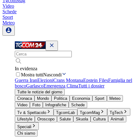
TgcomMag
Video
Schede
Sport
Meteo
In evidenza
Mostra tutti
Nascondi
Guerra Iran
Elezioni
Crans Montana
Epstein Files
Famiglia nel
bosco
Garlasco
Emergenza Clima
Tutti i dossier
Tutte le notizie del giorno
Cronaca
Mondo
Politica
Economia
Sport
Meteo
Video
Foto
Infografiche
Schede
Tv & Spettacolo
TgcomLab
TgcomMag
TgTech
Lifestyle
Oroscopo
Salute
Skuola
Cultura
Animali
Speciali
Chi siamo