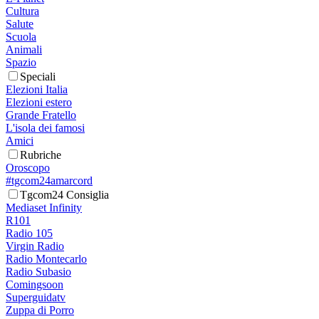
Cultura
Salute
Scuola
Animali
Spazio
Speciali
Elezioni Italia
Elezioni estero
Grande Fratello
L'isola dei famosi
Amici
Rubriche
Oroscopo
#tgcom24amarcord
Tgcom24 Consiglia
Mediaset Infinity
R101
Radio 105
Virgin Radio
Radio Montecarlo
Radio Subasio
Comingsoon
Superguidatv
Zuppa di Porro