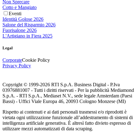
Non Sprecare
Cotto e Mangiato
Eventi
Identità Golose 2026
Salone del Risparmio 2026
Fuorisalone 2026
L'Artigiano in Fiera 2025
Legal
Corporate
Cookie Policy
Privacy Policy
Copyright © 1999-
2026
RTI S.p.A. Business Digital - P.Iva
03976881007 - Tutti i diritti riservati - Per la pubblicità Mediamond
S.p.A. - RTI S.p.A., Mediaset N.V., sede legale Amsterdam (Paesi
Bassi) - Uffici Viale Europa 46, 20093 Cologno Monzese (MI)
Rispetto ai contenuti e ai dati personali trasmessi e/o riprodotti è
vietata ogni utilizzazione funzionale all’addestramento di sistemi di
intelligenza artificiale generativa. È altresì fatto divieto espresso di
utilizzare mezzi automatizzati di data scraping.