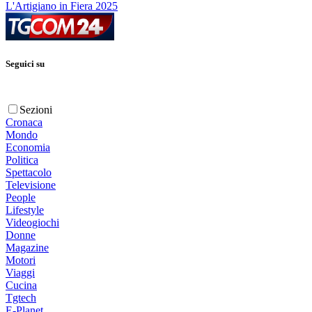
L'Artigiano in Fiera 2025
Seguici su
Sezioni
Cronaca
Mondo
Economia
Politica
Spettacolo
Televisione
People
Lifestyle
Videogiochi
Donne
Magazine
Motori
Viaggi
Cucina
Tgtech
E-Planet