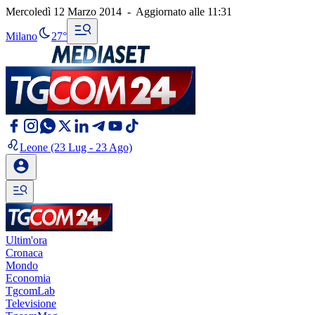
Mercoledì 12 Marzo 2014
-
Aggiornato alle
11:31
Milano
27°
Leone
(23 Lug - 23 Ago)
Ultim'ora
Cronaca
Mondo
Economia
TgcomLab
Televisione