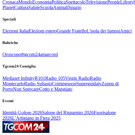
Cronaca
Mondo
Economia
Politica
Spettacolo
Televisione
People
Lifestyl
Planet
Cultura
Salute
Scuola
Animali
Spazio
Speciali
Elezioni Italia
Elezioni estero
Grande Fratello
L'isola dei famosi
Amici
Rubriche
Oroscopo
#tgcom24amarcord
Tgcom24 Consiglia
Mediaset Infinity
R101
Radio 105
Virgin Radio
Radio
Montecarlo
Radio Subasio
Comingsoon
Superguidatv
Zuppa di
Porro
Non Sprecare
Cotto e Mangiato
Eventi
Identità Golose 2026
Salone del Risparmio 2026
Fuorisalone
2026
L'Artigiano in Fiera 2025