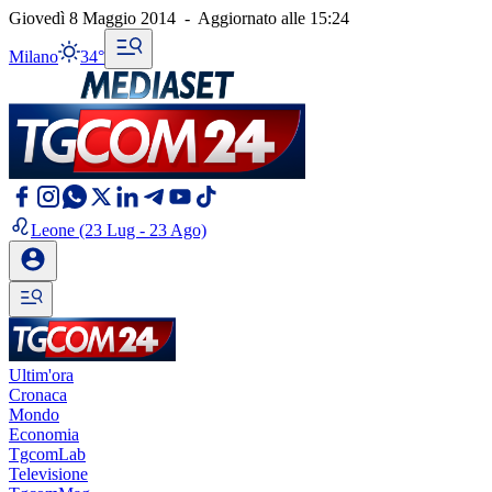
Giovedì 8 Maggio 2014
-
Aggiornato alle
15:24
Milano
34°
Leone
(23 Lug - 23 Ago)
Ultim'ora
Cronaca
Mondo
Economia
TgcomLab
Televisione