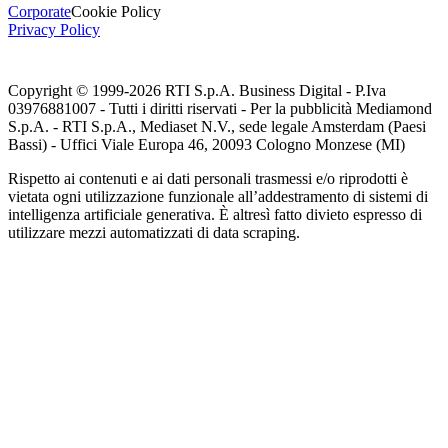
Corporate
Cookie Policy
Privacy Policy
Copyright © 1999-
2026
RTI S.p.A. Business Digital - P.Iva
03976881007 - Tutti i diritti riservati - Per la pubblicità Mediamond
S.p.A. - RTI S.p.A., Mediaset N.V., sede legale Amsterdam (Paesi
Bassi) - Uffici Viale Europa 46, 20093 Cologno Monzese (MI)
Rispetto ai contenuti e ai dati personali trasmessi e/o riprodotti è
vietata ogni utilizzazione funzionale all’addestramento di sistemi di
intelligenza artificiale generativa. È altresì fatto divieto espresso di
utilizzare mezzi automatizzati di data scraping.