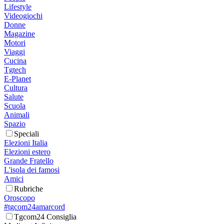
Lifestyle
Videogiochi
Donne
Magazine
Motori
Viaggi
Cucina
Tgtech
E-Planet
Cultura
Salute
Scuola
Animali
Spazio
Speciali
Elezioni Italia
Elezioni estero
Grande Fratello
L'isola dei famosi
Amici
Rubriche
Oroscopo
#tgcom24amarcord
Tgcom24 Consiglia