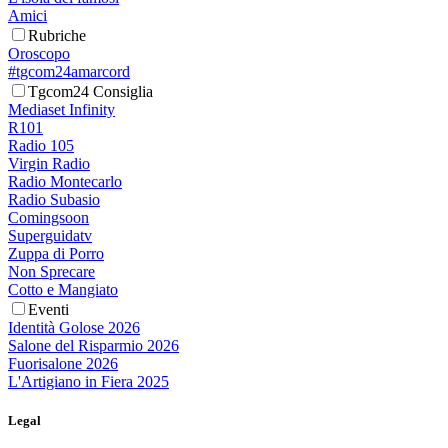
Amici
Rubriche
Oroscopo
#tgcom24amarcord
Tgcom24 Consiglia
Mediaset Infinity
R101
Radio 105
Virgin Radio
Radio Montecarlo
Radio Subasio
Comingsoon
Superguidatv
Zuppa di Porro
Non Sprecare
Cotto e Mangiato
Eventi
Identità Golose 2026
Salone del Risparmio 2026
Fuorisalone 2026
L'Artigiano in Fiera 2025
Legal