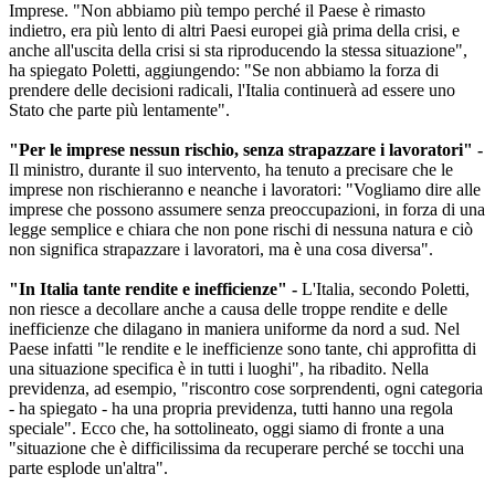
Imprese. "Non abbiamo più tempo perché il Paese è rimasto
indietro, era più lento di altri Paesi europei già prima della crisi, e
anche all'uscita della crisi si sta riproducendo la stessa situazione",
ha spiegato Poletti, aggiungendo: "Se non abbiamo la forza di
prendere delle decisioni radicali, l'Italia continuerà ad essere uno
Stato che parte più lentamente".
"Per le imprese nessun rischio, senza strapazzare i lavoratori" -
Il ministro, durante il suo intervento, ha tenuto a precisare che le
imprese non rischieranno e neanche i lavoratori: "Vogliamo dire alle
imprese che possono assumere senza preoccupazioni, in forza di una
legge semplice e chiara che non pone rischi di nessuna natura e ciò
non significa strapazzare i lavoratori, ma è una cosa diversa".
"In Italia tante rendite e inefficienze" -
L'Italia, secondo Poletti,
non riesce a decollare anche a causa delle troppe rendite e delle
inefficienze che dilagano in maniera uniforme da nord a sud. Nel
Paese infatti "le rendite e le inefficienze sono tante, chi approfitta di
una situazione specifica è in tutti i luoghi", ha ribadito. Nella
previdenza, ad esempio, "riscontro cose sorprendenti, ogni categoria
- ha spiegato - ha una propria previdenza, tutti hanno una regola
speciale". Ecco che, ha sottolineato, oggi siamo di fronte a una
"situazione che è difficilissima da recuperare perché se tocchi una
parte esplode un'altra".