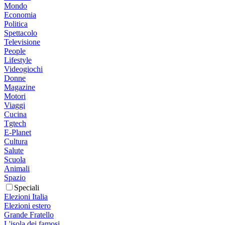
Mondo
Economia
Politica
Spettacolo
Televisione
People
Lifestyle
Videogiochi
Donne
Magazine
Motori
Viaggi
Cucina
Tgtech
E-Planet
Cultura
Salute
Scuola
Animali
Spazio
Speciali
Elezioni Italia
Elezioni estero
Grande Fratello
L'isola dei famosi