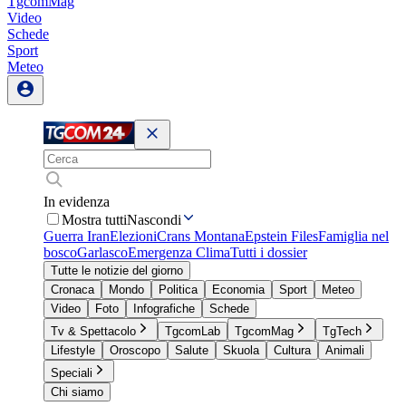
TgcomMag
Video
Schede
Sport
Meteo
In evidenza
Mostra tutti
Nascondi
Guerra Iran
Elezioni
Crans Montana
Epstein Files
Famiglia nel
bosco
Garlasco
Emergenza Clima
Tutti i dossier
Tutte le notizie del giorno
Cronaca
Mondo
Politica
Economia
Sport
Meteo
Video
Foto
Infografiche
Schede
Tv & Spettacolo
TgcomLab
TgcomMag
TgTech
Lifestyle
Oroscopo
Salute
Skuola
Cultura
Animali
Speciali
Chi siamo