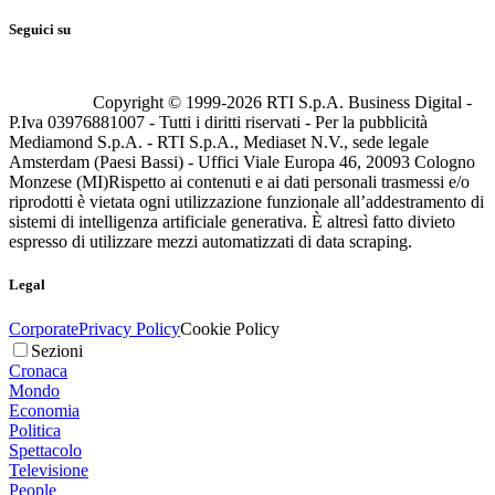
Seguici su
Copyright © 1999-
2026
RTI S.p.A. Business Digital -
P.Iva 03976881007 - Tutti i diritti riservati - Per la pubblicità
Mediamond S.p.A. - RTI S.p.A., Mediaset N.V., sede legale
Amsterdam (Paesi Bassi) - Uffici Viale Europa 46, 20093 Cologno
Monzese (MI)
Rispetto ai contenuti e ai dati personali trasmessi e/o
riprodotti è vietata ogni utilizzazione funzionale all’addestramento di
sistemi di intelligenza artificiale generativa. È altresì fatto divieto
espresso di utilizzare mezzi automatizzati di data scraping.
Legal
Corporate
Privacy Policy
Cookie Policy
Sezioni
Cronaca
Mondo
Economia
Politica
Spettacolo
Televisione
People