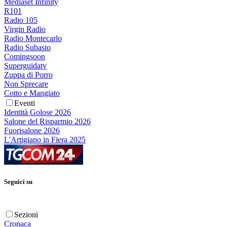
Mediaset Infinity
R101
Radio 105
Virgin Radio
Radio Montecarlo
Radio Subasio
Comingsoon
Superguidatv
Zuppa di Porro
Non Sprecare
Cotto e Mangiato
Eventi
Identità Golose 2026
Salone del Risparmio 2026
Fuorisalone 2026
L'Artigiano in Fiera 2025
Seguici su
Sezioni
Cronaca