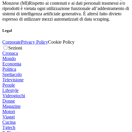
Monzese (MI)
Rispetto ai contenuti e ai dati personali trasmessi e/o
riprodotti è vietata ogni utilizzazione funzionale all’addestramento di
sistemi di intelligenza artificiale generativa. È altresì fatto divieto
espresso di utilizzare mezzi automatizzati di data scraping.
Legal
Corporate
Privacy Policy
Cookie Policy
Sezioni
Cronaca
Mondo
Economia
Politica
Spettacolo
Televisione
People
Lifestyle
Videogiochi
Donne
Magazine
Motori
Viaggi
Cucina
Tgtech