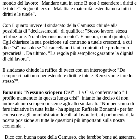
mondo del lavoro: "Mandare tutti in serie B non è estendere i diritti e
le tutele". Segue il terzo: "Malattia e maternità: estendiamo a tutti i
diritti e le tutele".
Con il quarto invece il sindacato della Camusso chiude alla
possibilità di "declassamenti" di qualifica: "Stesso lavoro, stessa
retribuzione. No al demansionamento". E ancora, con il quinto, la
Cgil chiarisce la sua posizione sul contratto a tutele crescenti, a cui
dice "sì" ma solo se "si cancellano i tanti contratti che producono
precarietà". Da ultimo, "La regola più semplice: garantire la dignità
di chi lavora".
Il sindacato chiude la raffica di tweet con un interrogativo: "Da
sempre ci battiamo per estendere diritti e tutele. Renzi vuole fare lo
stesso?".
Bonanni: "Nessuno sciopero Cisl"
- La Cisl, confermando "il
profilo mantenuto in questa lunga crisi", intanto ha deciso di non
indire alcuno sciopero insieme agli altri sindacati. "Noi pensiamo di
fare iniziative in tutta Italia - ha spiegato Raffaele Bonanni - per far
conoscere agli amministratori locali, ai lavoratori, ai parlamentari, la
nostra posizione su tutte le questioni più importanti sulla nostra
economia".
"Dico con buona pace della Camusso, che farebbe bene ad astenersi