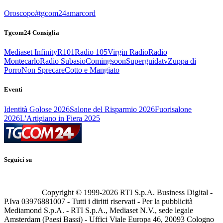
Oroscopo
#tgcom24amarcord
Tgcom24 Consiglia
Mediaset Infinity
R101
Radio 105
Virgin Radio
Radio
Montecarlo
Radio Subasio
Comingsoon
Superguidatv
Zuppa di
Porro
Non Sprecare
Cotto e Mangiato
Eventi
Identità Golose 2026
Salone del Risparmio 2026
Fuorisalone
2026
L'Artigiano in Fiera 2025
Seguici su
Copyright © 1999-
2026
RTI S.p.A. Business Digital -
P.Iva 03976881007 - Tutti i diritti riservati - Per la pubblicità
Mediamond S.p.A. - RTI S.p.A., Mediaset N.V., sede legale
Amsterdam (Paesi Bassi) - Uffici Viale Europa 46, 20093 Cologno