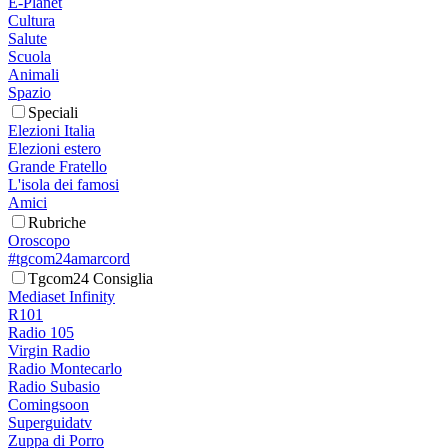
E-Planet
Cultura
Salute
Scuola
Animali
Spazio
Speciali
Elezioni Italia
Elezioni estero
Grande Fratello
L'isola dei famosi
Amici
Rubriche
Oroscopo
#tgcom24amarcord
Tgcom24 Consiglia
Mediaset Infinity
R101
Radio 105
Virgin Radio
Radio Montecarlo
Radio Subasio
Comingsoon
Superguidatv
Zuppa di Porro