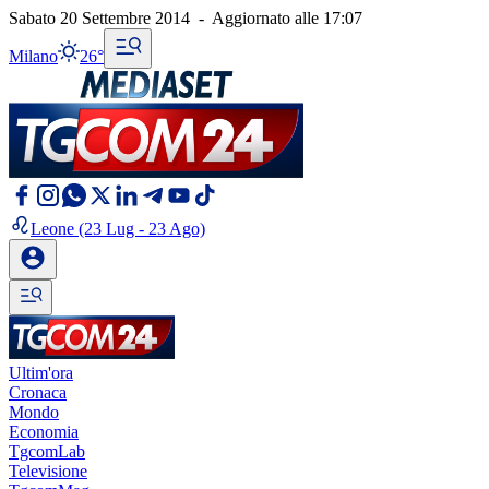
Sabato 20 Settembre 2014
-
Aggiornato alle
17:07
Milano
26°
Leone
(23 Lug - 23 Ago)
Ultim'ora
Cronaca
Mondo
Economia
TgcomLab
Televisione