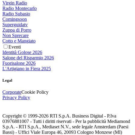
Virgin Radio
Radio Montecarlo
Radio Subasio
Comingsoon
Superguidatv
Zuppa di Porro
Non Sprecare
Cotto e Mangiato
Eventi
Identità Golose 2026
Salone del Risparmio 2026
Fuorisalone 2026
L'Artigiano in Fiera 2025
Legal
Corporate
Cookie Policy
Privacy Policy
Copyright © 1999-
2026
RTI S.p.A. Business Digital - P.Iva
03976881007 - Tutti i diritti riservati - Per la pubblicità Mediamond
S.p.A. - RTI S.p.A., Mediaset N.V., sede legale Amsterdam (Paesi
Bassi) - Uffici Viale Europa 46, 20093 Cologno Monzese (MI)