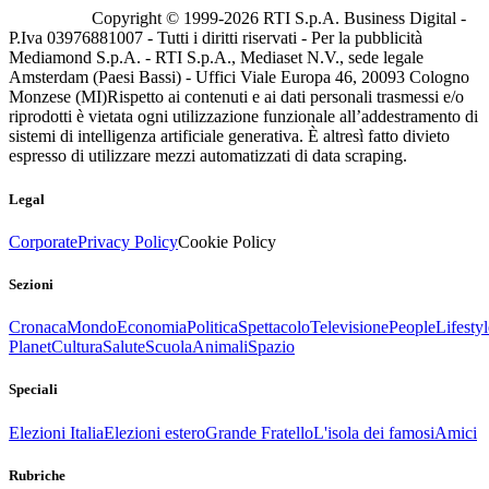
Copyright © 1999-
2026
RTI S.p.A. Business Digital -
P.Iva 03976881007 - Tutti i diritti riservati - Per la pubblicità
Mediamond S.p.A. - RTI S.p.A., Mediaset N.V., sede legale
Amsterdam (Paesi Bassi) - Uffici Viale Europa 46, 20093 Cologno
Monzese (MI)
Rispetto ai contenuti e ai dati personali trasmessi e/o
riprodotti è vietata ogni utilizzazione funzionale all’addestramento di
sistemi di intelligenza artificiale generativa. È altresì fatto divieto
espresso di utilizzare mezzi automatizzati di data scraping.
Legal
Corporate
Privacy Policy
Cookie Policy
Sezioni
Cronaca
Mondo
Economia
Politica
Spettacolo
Televisione
People
Lifestyl
Planet
Cultura
Salute
Scuola
Animali
Spazio
Speciali
Elezioni Italia
Elezioni estero
Grande Fratello
L'isola dei famosi
Amici
Rubriche