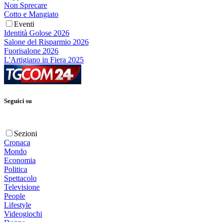
Non Sprecare
Cotto e Mangiato
Eventi
Identità Golose 2026
Salone del Risparmio 2026
Fuorisalone 2026
L'Artigiano in Fiera 2025
Seguici su
Sezioni
Cronaca
Mondo
Economia
Politica
Spettacolo
Televisione
People
Lifestyle
Videogiochi