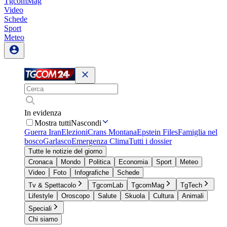
TgcomMag
Video
Schede
Sport
Meteo
In evidenza
Mostra tutti
Nascondi
Guerra Iran
Elezioni
Crans Montana
Epstein Files
Famiglia nel
bosco
Garlasco
Emergenza Clima
Tutti i dossier
Tutte le notizie del giorno
Cronaca
Mondo
Politica
Economia
Sport
Meteo
Video
Foto
Infografiche
Schede
Tv & Spettacolo
TgcomLab
TgcomMag
TgTech
Lifestyle
Oroscopo
Salute
Skuola
Cultura
Animali
Speciali
Chi siamo