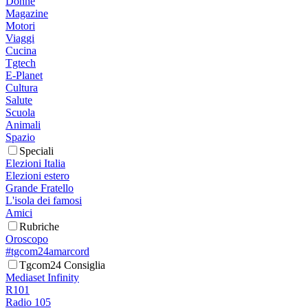
Donne
Magazine
Motori
Viaggi
Cucina
Tgtech
E-Planet
Cultura
Salute
Scuola
Animali
Spazio
Speciali
Elezioni Italia
Elezioni estero
Grande Fratello
L'isola dei famosi
Amici
Rubriche
Oroscopo
#tgcom24amarcord
Tgcom24 Consiglia
Mediaset Infinity
R101
Radio 105