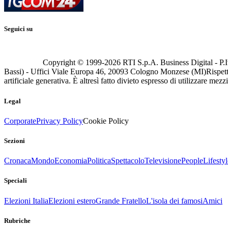
Seguici su
Copyright © 1999-
2026
RTI S.p.A. Business Digital - P.I
Bassi) - Uffici Viale Europa 46, 20093 Cologno Monzese (MI)
Rispett
artificiale generativa. È altresì fatto divieto espresso di utilizzare mez
Legal
Corporate
Privacy Policy
Cookie Policy
Sezioni
Cronaca
Mondo
Economia
Politica
Spettacolo
Televisione
People
Lifestyl
Speciali
Elezioni Italia
Elezioni estero
Grande Fratello
L'isola dei famosi
Amici
Rubriche