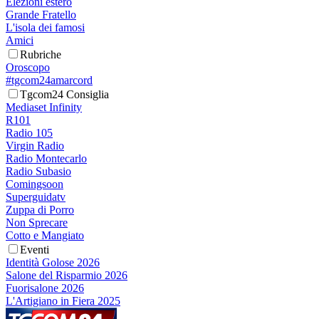
Elezioni estero
Grande Fratello
L'isola dei famosi
Amici
Rubriche
Oroscopo
#tgcom24amarcord
Tgcom24 Consiglia
Mediaset Infinity
R101
Radio 105
Virgin Radio
Radio Montecarlo
Radio Subasio
Comingsoon
Superguidatv
Zuppa di Porro
Non Sprecare
Cotto e Mangiato
Eventi
Identità Golose 2026
Salone del Risparmio 2026
Fuorisalone 2026
L'Artigiano in Fiera 2025