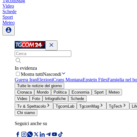
TgcomMag
Video
Schede
Sport
Meteo
In evidenza
Mostra tutti
Nascondi
Guerra Iran
Elezioni
Crans Montana
Epstein Files
Famiglia nel b
Tutte le notizie del giorno
Cronaca
Mondo
Politica
Economia
Sport
Meteo
Video
Foto
Infografiche
Schede
Tv & Spettacolo
TgcomLab
TgcomMag
TgTech
Lif
Chi siamo
Seguici anche su