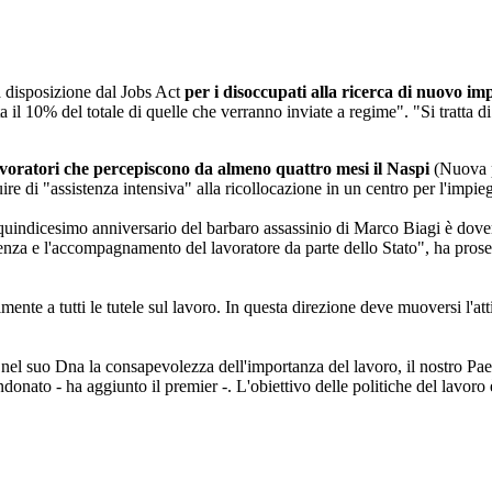
a disposizione dal Jobs Act
per i disoccupati alla ricerca di nuovo im
 il 10% del totale di quelle che verranno inviate a regime". "Si tratta d
avoratori che percepiscono da almeno quattro mesi il Naspi
(Nuova pr
ire di "assistenza intensiva" alla ricollocazione in un centro per l'impie
quindicesimo anniversario del barbaro assassinio di Marco Biagi è dovero
tenza e l'accompagnamento del lavoratore da parte dello Stato", ha proseg
nte a tutti le tutele sul lavoro. In questa direzione deve muoversi l'atti
el suo Dna la consapevolezza dell'importanza del lavoro, il nostro Paes
nato - ha aggiunto il premier -. L'obiettivo delle politiche del lavoro è 