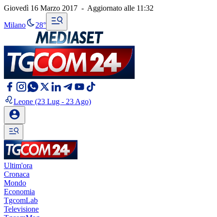
Giovedì 16 Marzo 2017
-
Aggiornato alle
11:32
Milano
28°
Leone
(23 Lug - 23 Ago)
Ultim'ora
Cronaca
Mondo
Economia
TgcomLab
Televisione