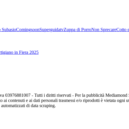
 Subasio
Comingsoon
Superguidatv
Zuppa di Porro
Non Sprecare
Cotto 
tigiano in Fiera 2025
va 03976881007 - Tutti i diritti riservati - Per la pubblicità Mediamon
o ai contenuti e ai dati personali trasmessi e/o riprodotti è vietata ogni 
zi automatizzati di data scraping.