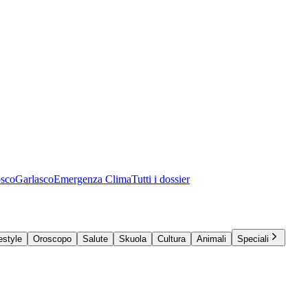
osco
Garlasco
Emergenza Clima
Tutti i dossier
estyle
Oroscopo
Salute
Skuola
Cultura
Animali
Speciali