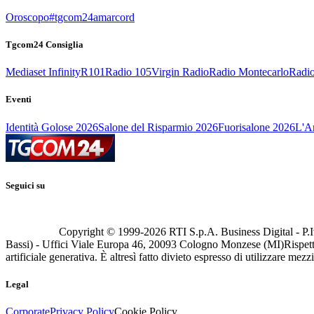
Oroscopo
#tgcom24amarcord
Tgcom24 Consiglia
Mediaset Infinity
R101
Radio 105
Virgin Radio
Radio Montecarlo
Radio
Eventi
Identità Golose 2026
Salone del Risparmio 2026
Fuorisalone 2026
L'Ar
Seguici su
Copyright © 1999-
2026
RTI S.p.A. Business Digital - P.I
Bassi) - Uffici Viale Europa 46, 20093 Cologno Monzese (MI)
Rispett
artificiale generativa. È altresì fatto divieto espresso di utilizzare mez
Legal
Corporate
Privacy Policy
Cookie Policy