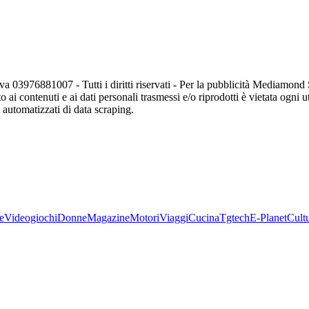
va 03976881007 - Tutti i diritti riservati - Per la pubblicità Mediamon
o ai contenuti e ai dati personali trasmessi e/o riprodotti è vietata ogni 
zi automatizzati di data scraping.
e
Videogiochi
Donne
Magazine
Motori
Viaggi
Cucina
Tgtech
E-Planet
Cult