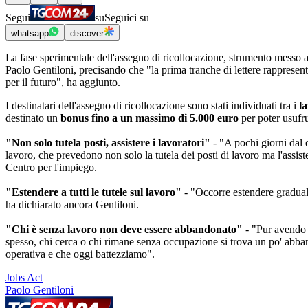
Segui
su
Seguici su
whatsapp
discover
La fase sperimentale dell'assegno di ricollocazione, strumento messo 
Paolo Gentiloni, precisando che "la prima tranche di lettere rappresenta
per il futuro", ha aggiunto.
I destinatari dell'assegno di ricollocazione sono stati individuati tra i
l
destinato un
bonus fino a un massimo di 5.000 euro
per poter usufru
"Non solo tutela posti, assistere i lavoratori"
- "A pochi giorni dal 
lavoro, che prevedono non solo la tutela dei posti di lavoro ma l'assis
Centro per l'impiego.
"Estendere a tutti le tutele sul lavoro"
- "Occorre estendere gradualme
ha dichiarato ancora Gentiloni.
"Chi è senza lavoro non deve essere abbandonato"
- "Pur avendo n
spesso, chi cerca o chi rimane senza occupazione si trova un po' abbando
operativa e che oggi battezziamo".
Jobs Act
Paolo Gentiloni