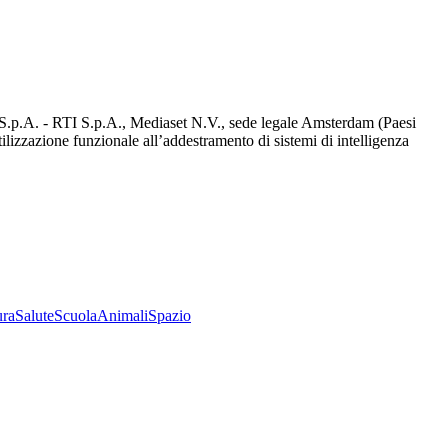
d S.p.A. - RTI S.p.A., Mediaset N.V., sede legale Amsterdam (Paesi
utilizzazione funzionale all’addestramento di sistemi di intelligenza
ura
Salute
Scuola
Animali
Spazio