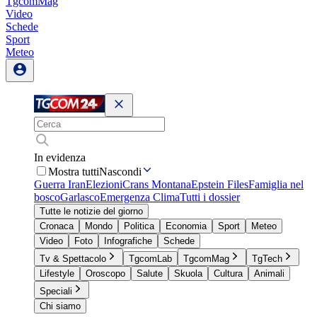
TgcomMag
Video
Schede
Sport
Meteo
In evidenza
Mostra tutti
Nascondi
Guerra Iran
Elezioni
Crans Montana
Epstein Files
Famiglia nel
bosco
Garlasco
Emergenza Clima
Tutti i dossier
Tutte le notizie del giorno
Cronaca
Mondo
Politica
Economia
Sport
Meteo
Video
Foto
Infografiche
Schede
Tv & Spettacolo
TgcomLab
TgcomMag
TgTech
Lifestyle
Oroscopo
Salute
Skuola
Cultura
Animali
Speciali
Chi siamo