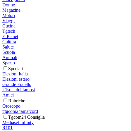
Donne
Magazine
Motori
Viaggi
Cucina
Tgtech
E-Planet
Cultura
Salute
Scuola
Animali
Spazio
Speciali
Elezioni Italia
Elezioni estero
Grande Fratello
L'isola dei famosi
Amici
Rubriche
Oroscopo
#tgcom24amarcord
Tgcom24 Consiglia
Mediaset Infinity
R101