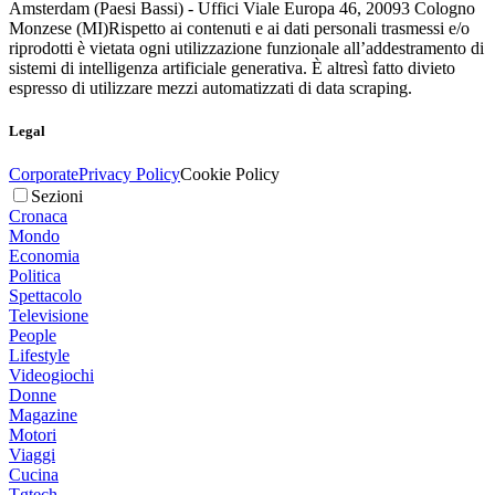
Amsterdam (Paesi Bassi) - Uffici Viale Europa 46, 20093 Cologno
Monzese (MI)
Rispetto ai contenuti e ai dati personali trasmessi e/o
riprodotti è vietata ogni utilizzazione funzionale all’addestramento di
sistemi di intelligenza artificiale generativa. È altresì fatto divieto
espresso di utilizzare mezzi automatizzati di data scraping.
Legal
Corporate
Privacy Policy
Cookie Policy
Sezioni
Cronaca
Mondo
Economia
Politica
Spettacolo
Televisione
People
Lifestyle
Videogiochi
Donne
Magazine
Motori
Viaggi
Cucina
Tgtech