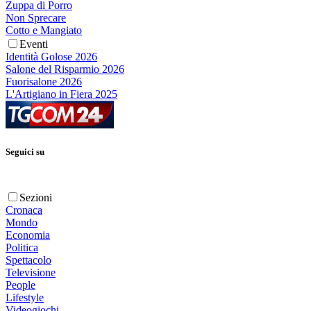
Zuppa di Porro
Non Sprecare
Cotto e Mangiato
Eventi
Identità Golose 2026
Salone del Risparmio 2026
Fuorisalone 2026
L'Artigiano in Fiera 2025
Seguici su
Sezioni
Cronaca
Mondo
Economia
Politica
Spettacolo
Televisione
People
Lifestyle
Videogiochi