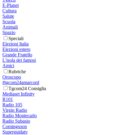
E-Planet
Cultura
Salute
Scuola
Animali
Spazio
Speciali
Elezioni Italia
Elezioni estero
Grande Fratello
L'isola dei famosi
Amici
Rubriche
Oroscopo
#tgcom24amarcord
Tgcom24 Consiglia
Mediaset Infinity
R101
Radio 105
Virgin Radio
Radio Montecarlo
Radio Subasio
Comingsoon
Superguidatv