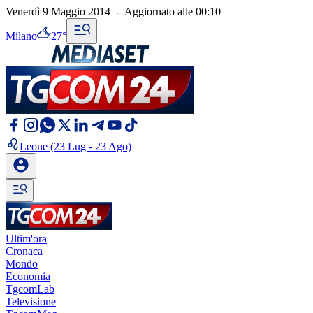
Venerdì 9 Maggio 2014
-
Aggiornato alle
00:10
Milano
27°
Leone
(23 Lug - 23 Ago)
Ultim'ora
Cronaca
Mondo
Economia
TgcomLab
Televisione