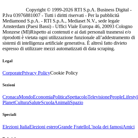
Copyright © 1999-
2026
RTI S.p.A. Business Digital -
P.Iva 03976881007 - Tutti i diritti riservati - Per la pubblicità
Mediamond S.p.A. - RTI S.p.A., Mediaset N.V., sede legale
Amsterdam (Paesi Bassi) - Uffici Viale Europa 46, 20093 Cologno
Monzese (MI)
Rispetto ai contenuti e ai dati personali trasmessi e/o
riprodotti è vietata ogni utilizzazione funzionale all’addestramento di
sistemi di intelligenza artificiale generativa. È altresì fatto divieto
espresso di utilizzare mezzi automatizzati di data scraping.
Legal
Corporate
Privacy Policy
Cookie Policy
Sezioni
Cronaca
Mondo
Economia
Politica
Spettacolo
Televisione
People
Lifestyl
Planet
Cultura
Salute
Scuola
Animali
Spazio
Speciali
Elezioni Italia
Elezioni estero
Grande Fratello
L'isola dei famosi
Amici