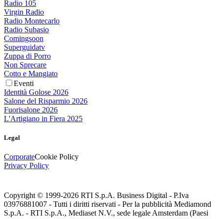
Radio 105
Virgin Radio
Radio Montecarlo
Radio Subasio
Comingsoon
Superguidatv
Zuppa di Porro
Non Sprecare
Cotto e Mangiato
Eventi
Identità Golose 2026
Salone del Risparmio 2026
Fuorisalone 2026
L'Artigiano in Fiera 2025
Legal
Corporate
Cookie Policy
Privacy Policy
Copyright © 1999-
2026
RTI S.p.A. Business Digital - P.Iva
03976881007 - Tutti i diritti riservati - Per la pubblicità Mediamond
S.p.A. - RTI S.p.A., Mediaset N.V., sede legale Amsterdam (Paesi