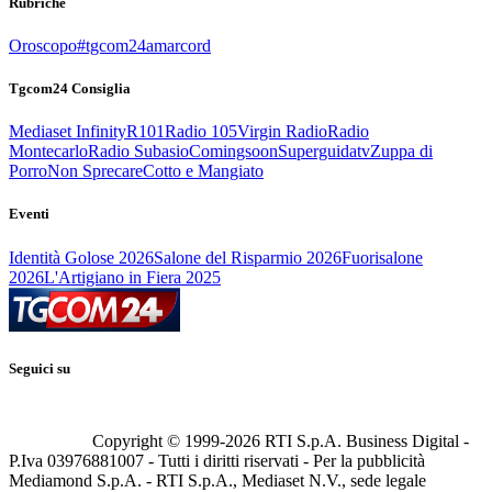
Rubriche
Oroscopo
#tgcom24amarcord
Tgcom24 Consiglia
Mediaset Infinity
R101
Radio 105
Virgin Radio
Radio
Montecarlo
Radio Subasio
Comingsoon
Superguidatv
Zuppa di
Porro
Non Sprecare
Cotto e Mangiato
Eventi
Identità Golose 2026
Salone del Risparmio 2026
Fuorisalone
2026
L'Artigiano in Fiera 2025
Seguici su
Copyright © 1999-
2026
RTI S.p.A. Business Digital -
P.Iva 03976881007 - Tutti i diritti riservati - Per la pubblicità
Mediamond S.p.A. - RTI S.p.A., Mediaset N.V., sede legale