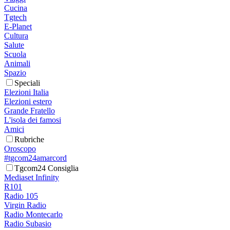
Cucina
Tgtech
E-Planet
Cultura
Salute
Scuola
Animali
Spazio
Speciali
Elezioni Italia
Elezioni estero
Grande Fratello
L'isola dei famosi
Amici
Rubriche
Oroscopo
#tgcom24amarcord
Tgcom24 Consiglia
Mediaset Infinity
R101
Radio 105
Virgin Radio
Radio Montecarlo
Radio Subasio