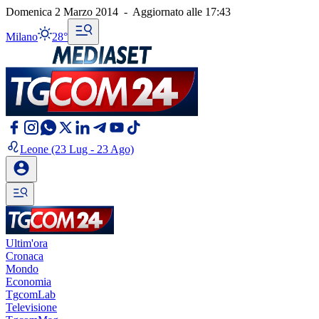
Domenica 2 Marzo 2014
-
Aggiornato alle
17:43
Milano
28°
Leone
(23 Lug - 23 Ago)
Ultim'ora
Cronaca
Mondo
Economia
TgcomLab
Televisione