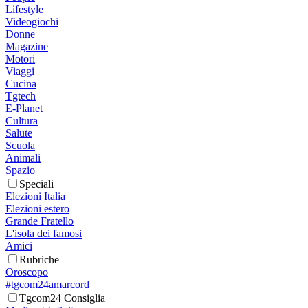
Lifestyle
Videogiochi
Donne
Magazine
Motori
Viaggi
Cucina
Tgtech
E-Planet
Cultura
Salute
Scuola
Animali
Spazio
Speciali
Elezioni Italia
Elezioni estero
Grande Fratello
L'isola dei famosi
Amici
Rubriche
Oroscopo
#tgcom24amarcord
Tgcom24 Consiglia