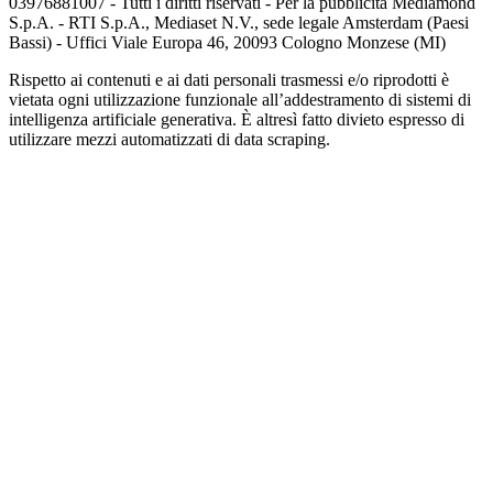
03976881007 - Tutti i diritti riservati - Per la pubblicità Mediamond
S.p.A. - RTI S.p.A., Mediaset N.V., sede legale Amsterdam (Paesi
Bassi) - Uffici Viale Europa 46, 20093 Cologno Monzese (MI)
Rispetto ai contenuti e ai dati personali trasmessi e/o riprodotti è
vietata ogni utilizzazione funzionale all’addestramento di sistemi di
intelligenza artificiale generativa. È altresì fatto divieto espresso di
utilizzare mezzi automatizzati di data scraping.