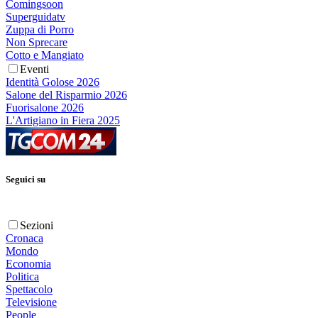
Comingsoon
Superguidatv
Zuppa di Porro
Non Sprecare
Cotto e Mangiato
Eventi
Identità Golose 2026
Salone del Risparmio 2026
Fuorisalone 2026
L'Artigiano in Fiera 2025
Seguici su
Sezioni
Cronaca
Mondo
Economia
Politica
Spettacolo
Televisione
People