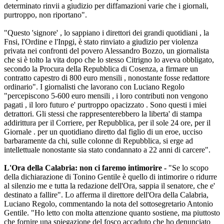
determinato rinvii a giudizio per diffamazioni varie che i giornali,
purtroppo, non riportano".
"Questo 'signore' , lo sappiano i direttori dei grandi quotidiani , la
Fnsi, l'Ordine e l'Inpgi, è stato rinviato a giudizio per violenza
privata nei confronti del povero Alessandro Bozzo, un giornalista
che si è tolto la vita dopo che lo stesso Citrigno lo aveva obbligato,
secondo la Procura della Repubblica di Cosenza, a firmare un
contratto capestro di 800 euro mensili , nonostante fosse redattore
ordinario". I giornalisti che lavorano con Luciano Regolo
"percepiscono 5-600 euro mensili , i loro contributi non vengono
pagati , il loro futuro e' purtroppo opacizzato . Sono questi i miei
detrattori. Gli stessi che rappresenterebbero la liberta' di stampa
addirittura per il Corriere, per Repubblica, per il sole 24 ore, per il
Giornale . per un quotidiano diretto dal figlio di un eroe, ucciso
barbaramente da chi, sulle colonne di Repubblica, si erge ad
intellettuale nonostante sia stato condannato a 22 anni di carcere".
L'Ora della Calabria: non ci faremo intimorire -
"Se lo scopo
della dichiarazione di Tonino Gentile è quello di intimorire o ridurre
al silenzio me e tutta la redazione dell'Ora, sappia il senatore, che e'
destinato a fallire". Lo afferma il direttore dell'Ora della Calabria,
Luciano Regolo, commentando la nota del sottosegretario Antonio
Gentile. "Ho letto con molta attenzione quanto sostiene, ma piuttosto
che fornire una spiegazione del fosco accaduto che ho denunciato