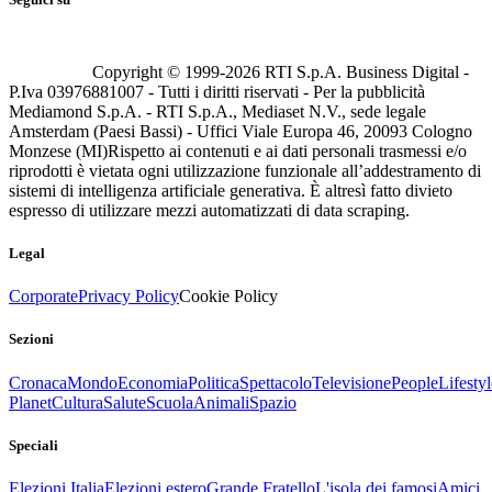
Copyright © 1999-
2026
RTI S.p.A. Business Digital -
P.Iva 03976881007 - Tutti i diritti riservati - Per la pubblicità
Mediamond S.p.A. - RTI S.p.A., Mediaset N.V., sede legale
Amsterdam (Paesi Bassi) - Uffici Viale Europa 46, 20093 Cologno
Monzese (MI)
Rispetto ai contenuti e ai dati personali trasmessi e/o
riprodotti è vietata ogni utilizzazione funzionale all’addestramento di
sistemi di intelligenza artificiale generativa. È altresì fatto divieto
espresso di utilizzare mezzi automatizzati di data scraping.
Legal
Corporate
Privacy Policy
Cookie Policy
Sezioni
Cronaca
Mondo
Economia
Politica
Spettacolo
Televisione
People
Lifestyl
Planet
Cultura
Salute
Scuola
Animali
Spazio
Speciali
Elezioni Italia
Elezioni estero
Grande Fratello
L'isola dei famosi
Amici