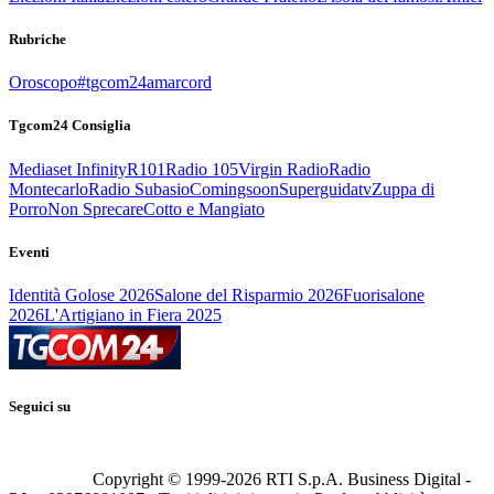
Rubriche
Oroscopo
#tgcom24amarcord
Tgcom24 Consiglia
Mediaset Infinity
R101
Radio 105
Virgin Radio
Radio
Montecarlo
Radio Subasio
Comingsoon
Superguidatv
Zuppa di
Porro
Non Sprecare
Cotto e Mangiato
Eventi
Identità Golose 2026
Salone del Risparmio 2026
Fuorisalone
2026
L'Artigiano in Fiera 2025
Seguici su
Copyright © 1999-
2026
RTI S.p.A. Business Digital -