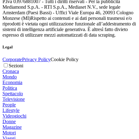
P.Iva 03976881007 - Tutti i diritti riservati - Per la pubblicità
Mediamond S.p.A. - RTI S.p.A., Mediaset N.V., sede legale
Amsterdam (Paesi Bassi) - Uffici Viale Europa 46, 20093 Cologno
Monzese (MI)
Rispetto ai contenuti e ai dati personali trasmessi e/o
riprodotti è vietata ogni utilizzazione funzionale all’addestramento di
sistemi di intelligenza artificiale generativa. È altresì fatto divieto
espresso di utilizzare mezzi automatizzati di data scraping.
Legal
Corporate
Privacy Policy
Cookie Policy
Sezioni
Cronaca
Mondo
Economia
Politica
Spettacolo
Televisione
People
Lifestyle
Videogiochi
Donne
Magazine
Motori
Viaggi