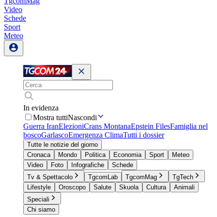
TgcomMag
Video
Schede
Sport
Meteo
In evidenza
Mostra tutti
Nascondi
Guerra Iran
Elezioni
Crans Montana
Epstein Files
Famiglia nel
bosco
Garlasco
Emergenza Clima
Tutti i dossier
Tutte le notizie del giorno
Cronaca
Mondo
Politica
Economia
Sport
Meteo
Video
Foto
Infografiche
Schede
Tv & Spettacolo
TgcomLab
TgcomMag
TgTech
Lifestyle
Oroscopo
Salute
Skuola
Cultura
Animali
Speciali
Chi siamo