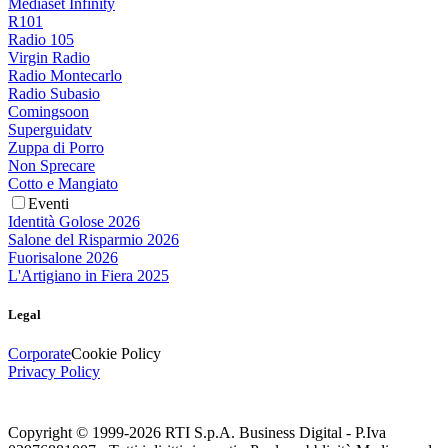
Mediaset Infinity
R101
Radio 105
Virgin Radio
Radio Montecarlo
Radio Subasio
Comingsoon
Superguidatv
Zuppa di Porro
Non Sprecare
Cotto e Mangiato
Eventi
Identità Golose 2026
Salone del Risparmio 2026
Fuorisalone 2026
L'Artigiano in Fiera 2025
Legal
Corporate
Cookie Policy
Privacy Policy
Copyright © 1999-
2026
RTI S.p.A. Business Digital - P.Iva