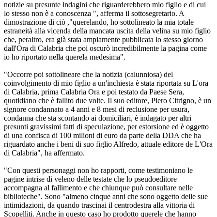
notizie su presunte indagini che riguarderebbero mio figlio e di cui
lo stesso non è a conoscenza ", afferma il sottosegretario. A
dimostrazione di ciò ,"querelando, ho sottolineato la mia totale
estraneità alla vicenda della mancata uscita della velina su mio figlio
che, peraltro, era già stata ampiamente pubblicata lo stesso giorno
dall'Ora di Calabria che poi oscurò incredibilmente la pagina come
io ho riportato nella querela medesima".
"Occorre poi sottolineare che la notizia (calunniosa) del
coinvolgimento di mio figlio a un'inchiesta è stata riportata su L'ora
di Calabria, prima Calabria Ora e poi testato da Paese Sera,
quotidiano che è fallito due volte. Il suo editore, Piero Citrigno, è un
signore condannato a 4 anni e 8 mesi di reclusione per usura,
condanna che sta scontando ai domiciliari, è indagato per altri
presunti gravissimi fatti di speculazione, per estorsione ed è oggetto
di una confisca di 100 milioni di euro da parte della DDA che ha
riguardato anche i beni di suo figlio Alfredo, attuale editore de L'Ora
di Calabria", ha affermato.
"Con questi personaggi non ho rapporti, come testimoniano le
pagine intrise di veleno delle testate che lo pseudoeditore
accompagna al fallimento e che chiunque può consultare nelle
biblioteche". Sono "almeno cinque anni che sono oggetto delle sue
intimidazioni, da quando trascinai il centrodestra alla vittoria di
Scopelliti. Anche in questo caso ho prodotto querele che hanno