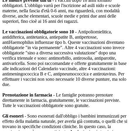
Le misure previste dal dl
- I vaccini dopo 18 anni tornano
obbligatori. L'obbligo varrà per l'iscrizione ad asili nido e scuole
materne, nella fascia d'età 0-6 anni, ma riguarderà, con modalità
diverse, anche elementari, scuole medie e primi due anni delle
superiori, fino cioè ai 16 anni dei ragazzi.
Le vaccinazioni obbligatorie sono 10 -
Antipoliomielitica,
antidifterica, antitetanica, antiepatite B, antipertosse,
antiHaemophilus influenzae tipo b. Queste vaccinazioni diventano
obbligatorie "in via permanente". Altre 4 vaccinazioni sono invece
obbligatorie "sino a diversa successiva valutazione" dopo una
verifica triennale e sono: antimorbillo, antirosolia, antiparotite,
antivaricella. Sono poi raccomandate e offerte gratuitamente in base
alle indicazioni del Calendario vaccinale, altre 4 vaccinazioni:
antimeningococcica B e C, antipneumococcica e antirotavirus. Per
effettuare i vaccini non sono necessarie 10 diverse punture, ma solo
due.
Prenotazione in farmacia
- Le famiglie potranno prenotare
direttamente in farmacia, gratuitamente, le vaccinazioni previste.
Tutte le vaccinazioni obbligatorie sono gratuite.
Gli esoneri
- Sono esonerati dall'obbligo i bambini immunizzati per
effetto della malattia naturale, per averla già contratta, o quelli che si
trovano in specifiche condizioni cliniche. In questo caso, la