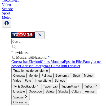
TgcomMag
Video
Schede
Sport
Meteo
In evidenza
Mostra tutti
Nascondi
Guerra Iran
Elezioni
Crans Montana
Epstein Files
Famiglia nel
bosco
Garlasco
Emergenza Clima
Tutti i dossier
Tutte le notizie del giorno
Cronaca
Mondo
Politica
Economia
Sport
Meteo
Video
Foto
Infografiche
Schede
Tv & Spettacolo
TgcomLab
TgcomMag
TgTech
Lifestyle
Oroscopo
Salute
Skuola
Cultura
Animali
Speciali
Chi siamo