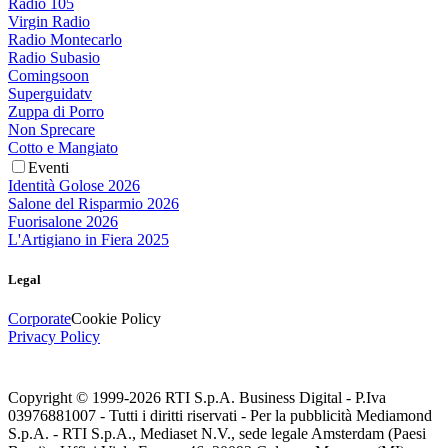
Radio 105
Virgin Radio
Radio Montecarlo
Radio Subasio
Comingsoon
Superguidatv
Zuppa di Porro
Non Sprecare
Cotto e Mangiato
Eventi
Identità Golose 2026
Salone del Risparmio 2026
Fuorisalone 2026
L'Artigiano in Fiera 2025
Legal
Corporate
Cookie Policy
Privacy Policy
Copyright © 1999-
2026
RTI S.p.A. Business Digital - P.Iva
03976881007 - Tutti i diritti riservati - Per la pubblicità Mediamond
S.p.A. - RTI S.p.A., Mediaset N.V., sede legale Amsterdam (Paesi