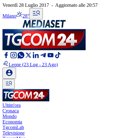
Venerdì 28 Luglio 2017
-
Aggiornato alle
20:57
Milano
28°
Leone
(23 Lug - 23 Ago)
Ultim'ora
Cronaca
Mondo
Economia
TgcomLab
Televisione