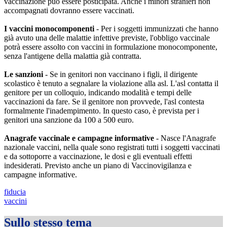
vaccinazione può essere posticipata. Anche i minori stranieri non
accompagnati dovranno essere vaccinati.
I vaccini monocomponenti
- Per i soggetti immunizzati che hanno
già avuto una delle malattie infettive previste, l'obbligo vaccinale
potrà essere assolto con vaccini in formulazione monocomponente,
senza l'antigene della malattia già contratta.
Le sanzioni
- Se in genitori non vaccinano i figli, il dirigente
scolastico è tenuto a segnalare la violazione alla asl. L'asl contatta il
genitore per un colloquio, indicando modalità e tempi delle
vaccinazioni da fare. Se il genitore non provvede, l'asl contesta
formalmente l'inadempimento. In questo caso, è prevista per i
genitori una sanzione da 100 a 500 euro.
Anagrafe vaccinale e campagne informative
- Nasce l'Anagrafe
nazionale vaccini, nella quale sono registrati tutti i soggetti vaccinati
e da sottoporre a vaccinazione, le dosi e gli eventuali effetti
indesiderati. Previsto anche un piano di Vaccinovigilanza e
campagne informative.
fiducia
vaccini
Sullo stesso tema