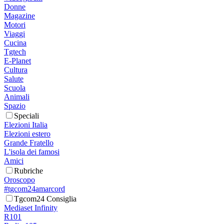
Donne
Magazine
Motori
Viaggi
Cucina
Tgtech
E-Planet
Cultura
Salute
Scuola
Animali
Spazio
Speciali
Elezioni Italia
Elezioni estero
Grande Fratello
L'isola dei famosi
Amici
Rubriche
Oroscopo
#tgcom24amarcord
Tgcom24 Consiglia
Mediaset Infinity
R101