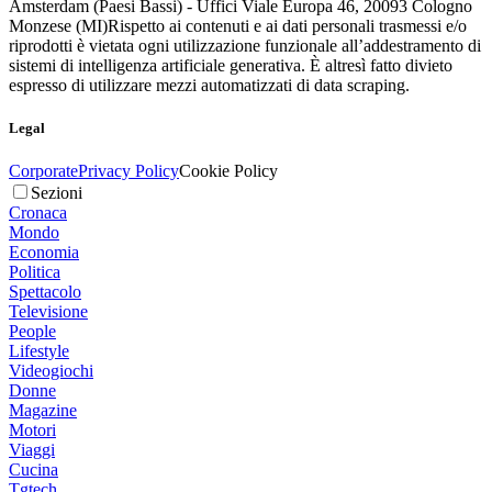
Amsterdam (Paesi Bassi) - Uffici Viale Europa 46, 20093 Cologno
Monzese (MI)
Rispetto ai contenuti e ai dati personali trasmessi e/o
riprodotti è vietata ogni utilizzazione funzionale all’addestramento di
sistemi di intelligenza artificiale generativa. È altresì fatto divieto
espresso di utilizzare mezzi automatizzati di data scraping.
Legal
Corporate
Privacy Policy
Cookie Policy
Sezioni
Cronaca
Mondo
Economia
Politica
Spettacolo
Televisione
People
Lifestyle
Videogiochi
Donne
Magazine
Motori
Viaggi
Cucina
Tgtech