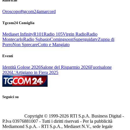
Rubriche
Oroscopo
#tgcom24amarcord
Tgcom24 Consiglia
Mediaset Infinity
R101
Radio 105
Virgin Radio
Radio
Montecarlo
Radio Subasio
Comingsoon
Superguidatv
Zuppa di
Porro
Non Sprecare
Cotto e Mangiato
Eventi
Identità Golose 2026
Salone del Risparmio 2026
Fuorisalone
2026
L'Artigiano in Fiera 2025
Seguici su
Copyright © 1999-
2026
RTI S.p.A. Business Digital -
P.Iva 03976881007 - Tutti i diritti riservati - Per la pubblicità
Mediamond S.p.A. - RTI S.p.A., Mediaset N.V., sede legale