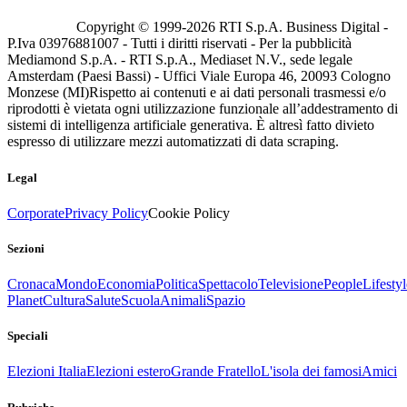
Copyright © 1999-
2026
RTI S.p.A. Business Digital -
P.Iva 03976881007 - Tutti i diritti riservati - Per la pubblicità
Mediamond S.p.A. - RTI S.p.A., Mediaset N.V., sede legale
Amsterdam (Paesi Bassi) - Uffici Viale Europa 46, 20093 Cologno
Monzese (MI)
Rispetto ai contenuti e ai dati personali trasmessi e/o
riprodotti è vietata ogni utilizzazione funzionale all’addestramento di
sistemi di intelligenza artificiale generativa. È altresì fatto divieto
espresso di utilizzare mezzi automatizzati di data scraping.
Legal
Corporate
Privacy Policy
Cookie Policy
Sezioni
Cronaca
Mondo
Economia
Politica
Spettacolo
Televisione
People
Lifestyl
Planet
Cultura
Salute
Scuola
Animali
Spazio
Speciali
Elezioni Italia
Elezioni estero
Grande Fratello
L'isola dei famosi
Amici