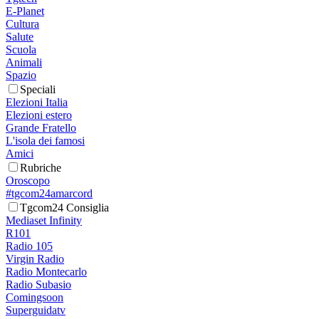
E-Planet
Cultura
Salute
Scuola
Animali
Spazio
Speciali
Elezioni Italia
Elezioni estero
Grande Fratello
L'isola dei famosi
Amici
Rubriche
Oroscopo
#tgcom24amarcord
Tgcom24 Consiglia
Mediaset Infinity
R101
Radio 105
Virgin Radio
Radio Montecarlo
Radio Subasio
Comingsoon
Superguidatv