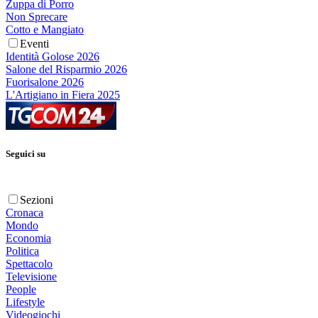
Zuppa di Porro
Non Sprecare
Cotto e Mangiato
Eventi
Identità Golose 2026
Salone del Risparmio 2026
Fuorisalone 2026
L'Artigiano in Fiera 2025
Seguici su
Sezioni
Cronaca
Mondo
Economia
Politica
Spettacolo
Televisione
People
Lifestyle
Videogiochi