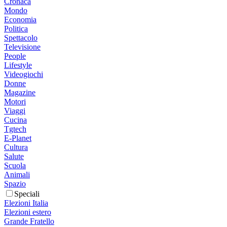
Cronaca
Mondo
Economia
Politica
Spettacolo
Televisione
People
Lifestyle
Videogiochi
Donne
Magazine
Motori
Viaggi
Cucina
Tgtech
E-Planet
Cultura
Salute
Scuola
Animali
Spazio
Speciali
Elezioni Italia
Elezioni estero
Grande Fratello