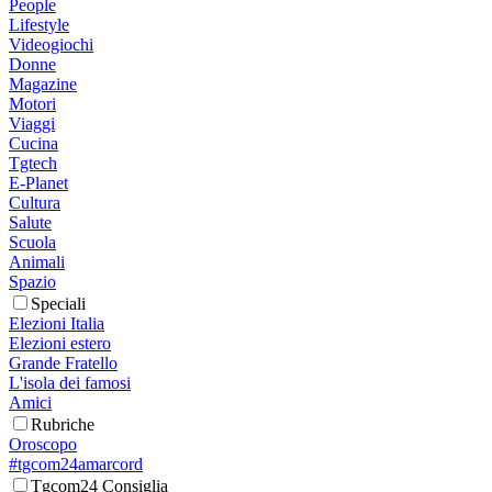
People
Lifestyle
Videogiochi
Donne
Magazine
Motori
Viaggi
Cucina
Tgtech
E-Planet
Cultura
Salute
Scuola
Animali
Spazio
Speciali
Elezioni Italia
Elezioni estero
Grande Fratello
L'isola dei famosi
Amici
Rubriche
Oroscopo
#tgcom24amarcord
Tgcom24 Consiglia