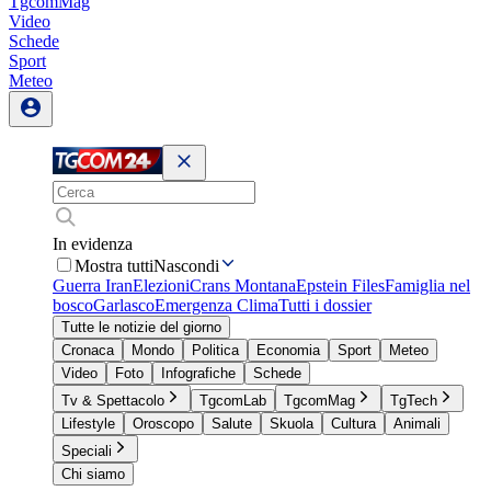
TgcomMag
Video
Schede
Sport
Meteo
In evidenza
Mostra tutti
Nascondi
Guerra Iran
Elezioni
Crans Montana
Epstein Files
Famiglia nel
bosco
Garlasco
Emergenza Clima
Tutti i dossier
Tutte le notizie del giorno
Cronaca
Mondo
Politica
Economia
Sport
Meteo
Video
Foto
Infografiche
Schede
Tv & Spettacolo
TgcomLab
TgcomMag
TgTech
Lifestyle
Oroscopo
Salute
Skuola
Cultura
Animali
Speciali
Chi siamo