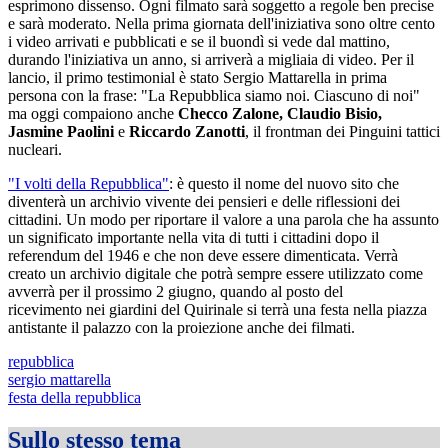
esprimono dissenso. Ogni filmato sarà soggetto a regole ben precise
e sarà moderato. Nella prima giornata dell'iniziativa sono oltre cento
i video arrivati e pubblicati e se il buondì si vede dal mattino,
durando l'iniziativa un anno, si arriverà a migliaia di video. Per il
lancio, il primo testimonial è stato Sergio Mattarella in prima
persona con la frase: "La Repubblica siamo noi. Ciascuno di noi"
ma oggi compaiono anche
Checco Zalone, Claudio Bisio,
Jasmine Paolini
e
Riccardo Zanotti
, il frontman dei Pinguini tattici
nucleari.
"I volti della Repubblica"
: è questo il nome del nuovo sito che
diventerà un archivio vivente dei pensieri e delle riflessioni dei
cittadini. Un modo per riportare il valore a una parola che ha assunto
un significato importante nella vita di tutti i cittadini dopo il
referendum del 1946 e che non deve essere dimenticata. Verrà
creato un archivio digitale che potrà sempre essere utilizzato come
avverrà per il prossimo 2 giugno, quando al posto del
ricevimento nei giardini del Quirinale si terrà una festa nella piazza
antistante il palazzo con la proiezione anche dei filmati.
repubblica
sergio mattarella
festa della repubblica
Sullo stesso tema