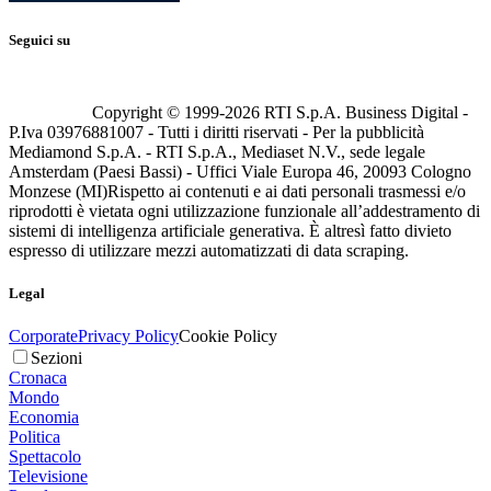
Seguici su
Copyright © 1999-
2026
RTI S.p.A. Business Digital -
P.Iva 03976881007 - Tutti i diritti riservati - Per la pubblicità
Mediamond S.p.A. - RTI S.p.A., Mediaset N.V., sede legale
Amsterdam (Paesi Bassi) - Uffici Viale Europa 46, 20093 Cologno
Monzese (MI)
Rispetto ai contenuti e ai dati personali trasmessi e/o
riprodotti è vietata ogni utilizzazione funzionale all’addestramento di
sistemi di intelligenza artificiale generativa. È altresì fatto divieto
espresso di utilizzare mezzi automatizzati di data scraping.
Legal
Corporate
Privacy Policy
Cookie Policy
Sezioni
Cronaca
Mondo
Economia
Politica
Spettacolo
Televisione