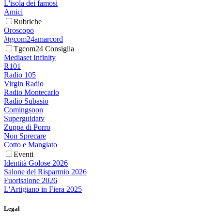
L'isola dei famosi
Amici
Rubriche
Oroscopo
#tgcom24amarcord
Tgcom24 Consiglia
Mediaset Infinity
R101
Radio 105
Virgin Radio
Radio Montecarlo
Radio Subasio
Comingsoon
Superguidatv
Zuppa di Porro
Non Sprecare
Cotto e Mangiato
Eventi
Identità Golose 2026
Salone del Risparmio 2026
Fuorisalone 2026
L'Artigiano in Fiera 2025
Legal