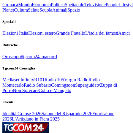
Cronaca
Mondo
Economia
Politica
Spettacolo
Televisione
People
Lifestyl
Planet
Cultura
Salute
Scuola
Animali
Spazio
Speciali
Elezioni Italia
Elezioni estero
Grande Fratello
L'isola dei famosi
Amici
Rubriche
Oroscopo
#tgcom24amarcord
Tgcom24 Consiglia
Mediaset Infinity
R101
Radio 105
Virgin Radio
Radio
Montecarlo
Radio Subasio
Comingsoon
Superguidatv
Zuppa di
Porro
Non Sprecare
Cotto e Mangiato
Eventi
Identità Golose 2026
Salone del Risparmio 2026
Fuorisalone
2026
L'Artigiano in Fiera 2025