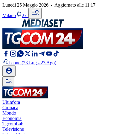
Lunedì 25 Maggio 2026
-
Aggiornato alle
11:17
Milano
27°
Leone
(23 Lug - 23 Ago)
Ultim'ora
Cronaca
Mondo
Economia
TgcomLab
Televisione