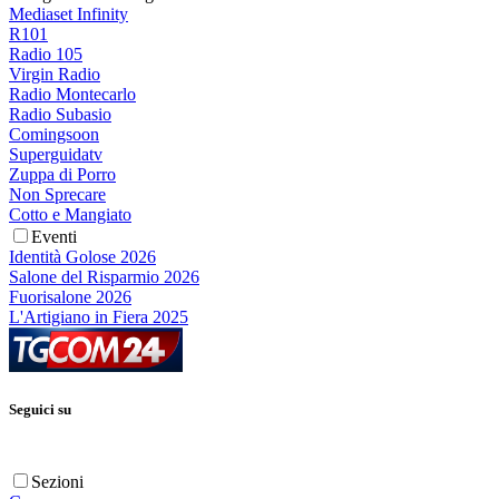
Mediaset Infinity
R101
Radio 105
Virgin Radio
Radio Montecarlo
Radio Subasio
Comingsoon
Superguidatv
Zuppa di Porro
Non Sprecare
Cotto e Mangiato
Eventi
Identità Golose 2026
Salone del Risparmio 2026
Fuorisalone 2026
L'Artigiano in Fiera 2025
Seguici su
Sezioni