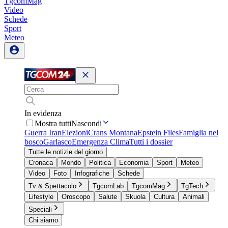
TgcomMag
Video
Schede
Sport
Meteo
In evidenza
Mostra tutti
Nascondi
Guerra Iran
Elezioni
Crans Montana
Epstein Files
Famiglia nel
bosco
Garlasco
Emergenza Clima
Tutti i dossier
Tutte le notizie del giorno
Cronaca
Mondo
Politica
Economia
Sport
Meteo
Video
Foto
Infografiche
Schede
Tv & Spettacolo
TgcomLab
TgcomMag
TgTech
Lifestyle
Oroscopo
Salute
Skuola
Cultura
Animali
Speciali
Chi siamo