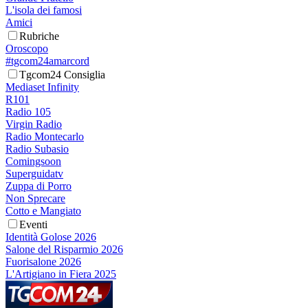
L'isola dei famosi
Amici
Rubriche
Oroscopo
#tgcom24amarcord
Tgcom24 Consiglia
Mediaset Infinity
R101
Radio 105
Virgin Radio
Radio Montecarlo
Radio Subasio
Comingsoon
Superguidatv
Zuppa di Porro
Non Sprecare
Cotto e Mangiato
Eventi
Identità Golose 2026
Salone del Risparmio 2026
Fuorisalone 2026
L'Artigiano in Fiera 2025