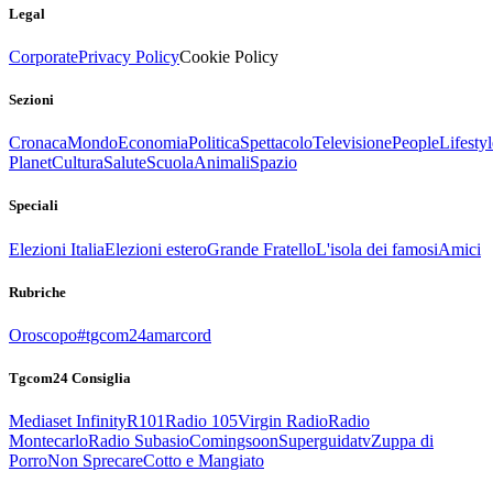
Legal
Corporate
Privacy Policy
Cookie Policy
Sezioni
Cronaca
Mondo
Economia
Politica
Spettacolo
Televisione
People
Lifestyl
Planet
Cultura
Salute
Scuola
Animali
Spazio
Speciali
Elezioni Italia
Elezioni estero
Grande Fratello
L'isola dei famosi
Amici
Rubriche
Oroscopo
#tgcom24amarcord
Tgcom24 Consiglia
Mediaset Infinity
R101
Radio 105
Virgin Radio
Radio
Montecarlo
Radio Subasio
Comingsoon
Superguidatv
Zuppa di
Porro
Non Sprecare
Cotto e Mangiato