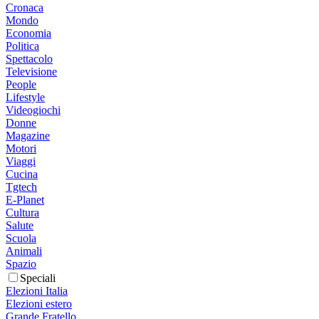
Cronaca
Mondo
Economia
Politica
Spettacolo
Televisione
People
Lifestyle
Videogiochi
Donne
Magazine
Motori
Viaggi
Cucina
Tgtech
E-Planet
Cultura
Salute
Scuola
Animali
Spazio
Speciali
Elezioni Italia
Elezioni estero
Grande Fratello