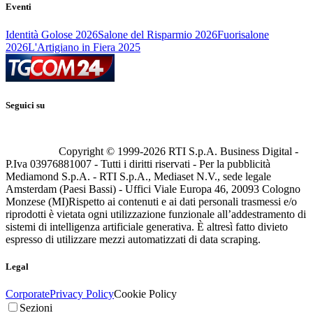
Eventi
Identità Golose 2026
Salone del Risparmio 2026
Fuorisalone
2026
L'Artigiano in Fiera 2025
Seguici su
Copyright © 1999-
2026
RTI S.p.A. Business Digital -
P.Iva 03976881007 - Tutti i diritti riservati - Per la pubblicità
Mediamond S.p.A. - RTI S.p.A., Mediaset N.V., sede legale
Amsterdam (Paesi Bassi) - Uffici Viale Europa 46, 20093 Cologno
Monzese (MI)
Rispetto ai contenuti e ai dati personali trasmessi e/o
riprodotti è vietata ogni utilizzazione funzionale all’addestramento di
sistemi di intelligenza artificiale generativa. È altresì fatto divieto
espresso di utilizzare mezzi automatizzati di data scraping.
Legal
Corporate
Privacy Policy
Cookie Policy
Sezioni