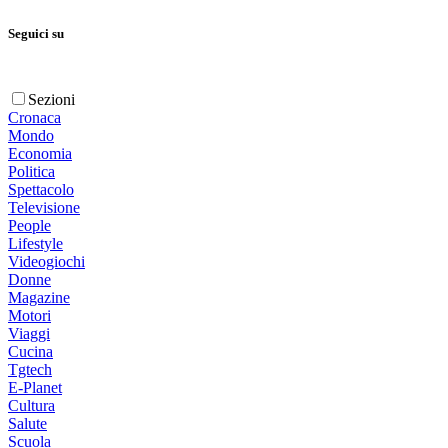
Seguici su
Sezioni
Cronaca
Mondo
Economia
Politica
Spettacolo
Televisione
People
Lifestyle
Videogiochi
Donne
Magazine
Motori
Viaggi
Cucina
Tgtech
E-Planet
Cultura
Salute
Scuola