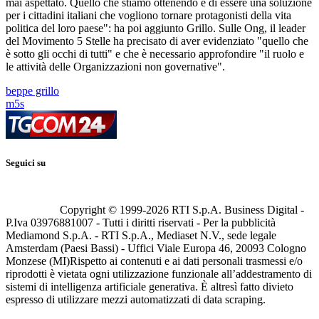
mai aspettato. Quello che stiamo ottenendo è di essere una soluzione
per i cittadini italiani che vogliono tornare protagonisti della vita
politica del loro paese": ha poi aggiunto Grillo. Sulle Ong, il leader
del Movimento 5 Stelle ha precisato di aver evidenziato "quello che
è sotto gli occhi di tutti" e che è necessario approfondire "il ruolo e
le attività delle Organizzazioni non governative".
beppe grillo
m5s
Seguici su
Copyright © 1999-
2026
RTI S.p.A. Business Digital -
P.Iva 03976881007 - Tutti i diritti riservati - Per la pubblicità
Mediamond S.p.A. - RTI S.p.A., Mediaset N.V., sede legale
Amsterdam (Paesi Bassi) - Uffici Viale Europa 46, 20093 Cologno
Monzese (MI)
Rispetto ai contenuti e ai dati personali trasmessi e/o
riprodotti è vietata ogni utilizzazione funzionale all’addestramento di
sistemi di intelligenza artificiale generativa. È altresì fatto divieto
espresso di utilizzare mezzi automatizzati di data scraping.