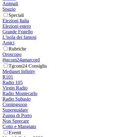
Animali
Spazio
Speciali
Elezioni Italia
Elezioni estero
Grande Fratello
L'isola dei famosi
Amici
Rubriche
Oroscopo
#tgcom24amarcord
Tgcom24 Consiglia
Mediaset Infinity
R101
Radio 105
Virgin Radio
Radio Montecarlo
Radio Subasio
Comingsoon
Superguidatv
Zuppa di Porro
Non Sprecare
Cotto e Mangiato
Eventi