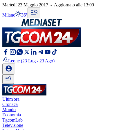
Martedì 23 Maggio 2017
-
Aggiornato alle
13:09
Milano
36°
Leone
(23 Lug - 23 Ago)
Ultim'ora
Cronaca
Mondo
Economia
TgcomLab
Televisione