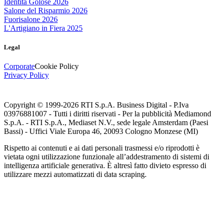
Identità Golose 2026
Salone del Risparmio 2026
Fuorisalone 2026
L'Artigiano in Fiera 2025
Legal
Corporate
Cookie Policy
Privacy Policy
Copyright © 1999-
2026
RTI S.p.A. Business Digital - P.Iva
03976881007 - Tutti i diritti riservati - Per la pubblicità Mediamond
S.p.A. - RTI S.p.A., Mediaset N.V., sede legale Amsterdam (Paesi
Bassi) - Uffici Viale Europa 46, 20093 Cologno Monzese (MI)
Rispetto ai contenuti e ai dati personali trasmessi e/o riprodotti è
vietata ogni utilizzazione funzionale all’addestramento di sistemi di
intelligenza artificiale generativa. È altresì fatto divieto espresso di
utilizzare mezzi automatizzati di data scraping.