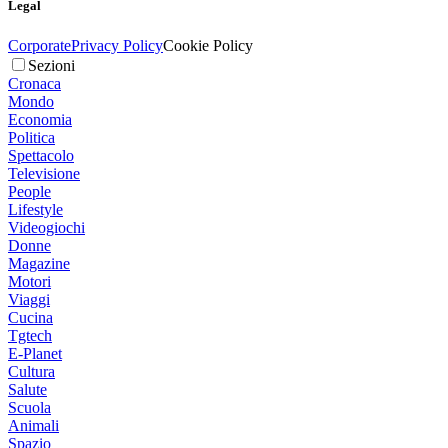
Legal
Corporate
Privacy Policy
Cookie Policy
Sezioni
Cronaca
Mondo
Economia
Politica
Spettacolo
Televisione
People
Lifestyle
Videogiochi
Donne
Magazine
Motori
Viaggi
Cucina
Tgtech
E-Planet
Cultura
Salute
Scuola
Animali
Spazio