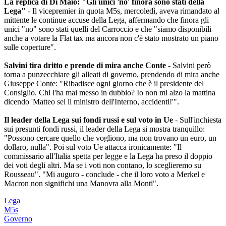
La replica di Di Maio: "Gli unici 'no' finora sono stati della
Lega"
- Il vicepremier in quota M5s, mercoledì, aveva rimandato al
mittente le continue accuse della Lega, affermando che finora gli
unici "no" sono stati quelli del Carroccio e che "siamo disponibili
anche a votare la Flat tax ma ancora non c'è stato mostrato un piano
sulle coperture".
Salvini tira dritto e prende di mira anche Conte
- Salvini però
torna a punzecchiare gli alleati di governo, prendendo di mira anche
Giuseppe Conte: "Ribadisce ogni giorno che è il presidente del
Consiglio. Chi l'ha mai messo in dubbio? Io non mi alzo la mattina
dicendo 'Matteo sei il ministro dell'Interno, accidenti!'".
Il leader della Lega sui fondi russi e sul voto in Ue
- Sull'inchiesta
sui presunti fondi russi, il leader della Lega si mostra tranquillo:
"Possono cercare quello che vogliono, ma non trovano un euro, un
dollaro, nulla". Poi sul voto Ue attacca ironicamente: "Il
commissario all'Italia spetta per legge e la Lega ha preso il doppio
dei voti degli altri. Ma se i voti non contano, lo sceglieremo su
Rousseau". "Mi auguro - conclude - che il loro voto a Merkel e
Macron non significhi una Manovra alla Monti".
Lega
M5s
Governo