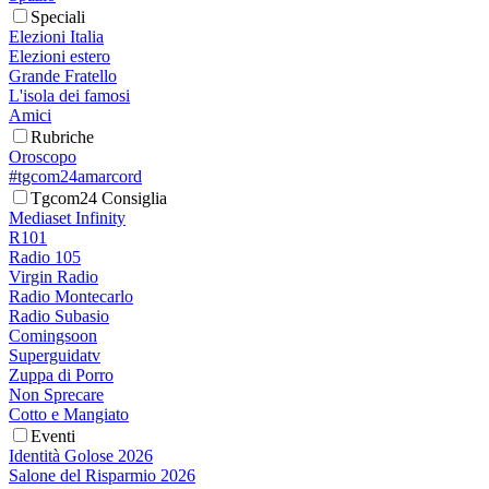
Speciali
Elezioni Italia
Elezioni estero
Grande Fratello
L'isola dei famosi
Amici
Rubriche
Oroscopo
#tgcom24amarcord
Tgcom24 Consiglia
Mediaset Infinity
R101
Radio 105
Virgin Radio
Radio Montecarlo
Radio Subasio
Comingsoon
Superguidatv
Zuppa di Porro
Non Sprecare
Cotto e Mangiato
Eventi
Identità Golose 2026
Salone del Risparmio 2026