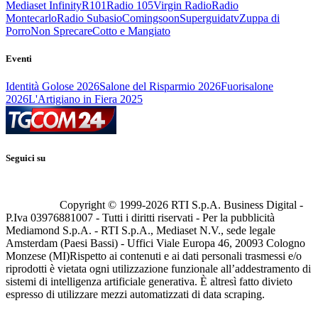
Mediaset Infinity
R101
Radio 105
Virgin Radio
Radio
Montecarlo
Radio Subasio
Comingsoon
Superguidatv
Zuppa di
Porro
Non Sprecare
Cotto e Mangiato
Eventi
Identità Golose 2026
Salone del Risparmio 2026
Fuorisalone
2026
L'Artigiano in Fiera 2025
Seguici su
Copyright © 1999-
2026
RTI S.p.A. Business Digital -
P.Iva 03976881007 - Tutti i diritti riservati - Per la pubblicità
Mediamond S.p.A. - RTI S.p.A., Mediaset N.V., sede legale
Amsterdam (Paesi Bassi) - Uffici Viale Europa 46, 20093 Cologno
Monzese (MI)
Rispetto ai contenuti e ai dati personali trasmessi e/o
riprodotti è vietata ogni utilizzazione funzionale all’addestramento di
sistemi di intelligenza artificiale generativa. È altresì fatto divieto
espresso di utilizzare mezzi automatizzati di data scraping.