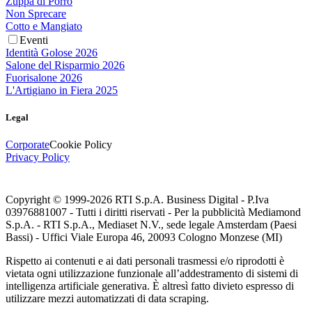
Zuppa di Porro
Non Sprecare
Cotto e Mangiato
Eventi
Identità Golose 2026
Salone del Risparmio 2026
Fuorisalone 2026
L'Artigiano in Fiera 2025
Legal
Corporate
Cookie Policy
Privacy Policy
Copyright © 1999-
2026
RTI S.p.A. Business Digital - P.Iva
03976881007 - Tutti i diritti riservati - Per la pubblicità Mediamond
S.p.A. - RTI S.p.A., Mediaset N.V., sede legale Amsterdam (Paesi
Bassi) - Uffici Viale Europa 46, 20093 Cologno Monzese (MI)
Rispetto ai contenuti e ai dati personali trasmessi e/o riprodotti è
vietata ogni utilizzazione funzionale all’addestramento di sistemi di
intelligenza artificiale generativa. È altresì fatto divieto espresso di
utilizzare mezzi automatizzati di data scraping.