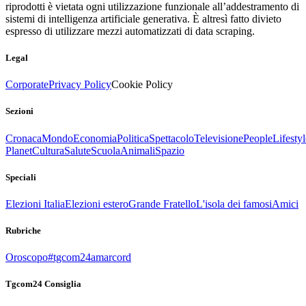
riprodotti è vietata ogni utilizzazione funzionale all’addestramento di
sistemi di intelligenza artificiale generativa. È altresì fatto divieto
espresso di utilizzare mezzi automatizzati di data scraping.
Legal
Corporate
Privacy Policy
Cookie Policy
Sezioni
Cronaca
Mondo
Economia
Politica
Spettacolo
Televisione
People
Lifestyl
Planet
Cultura
Salute
Scuola
Animali
Spazio
Speciali
Elezioni Italia
Elezioni estero
Grande Fratello
L'isola dei famosi
Amici
Rubriche
Oroscopo
#tgcom24amarcord
Tgcom24 Consiglia