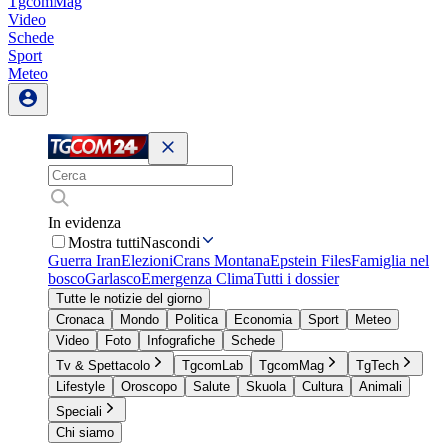
TgcomMag
Video
Schede
Sport
Meteo
In evidenza
Mostra tutti
Nascondi
Guerra Iran
Elezioni
Crans Montana
Epstein Files
Famiglia nel
bosco
Garlasco
Emergenza Clima
Tutti i dossier
Tutte le notizie del giorno
Cronaca
Mondo
Politica
Economia
Sport
Meteo
Video
Foto
Infografiche
Schede
Tv & Spettacolo
TgcomLab
TgcomMag
TgTech
Lifestyle
Oroscopo
Salute
Skuola
Cultura
Animali
Speciali
Chi siamo