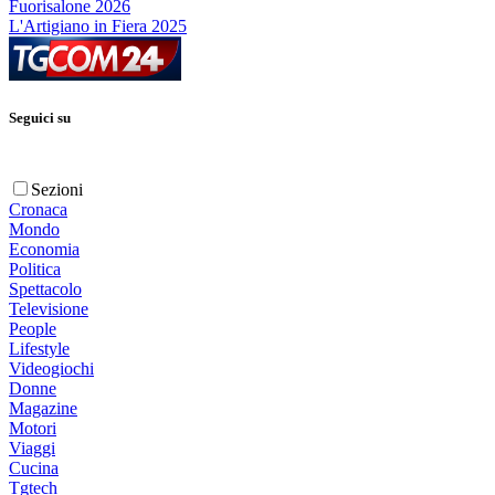
Fuorisalone 2026
L'Artigiano in Fiera 2025
Seguici su
Sezioni
Cronaca
Mondo
Economia
Politica
Spettacolo
Televisione
People
Lifestyle
Videogiochi
Donne
Magazine
Motori
Viaggi
Cucina
Tgtech