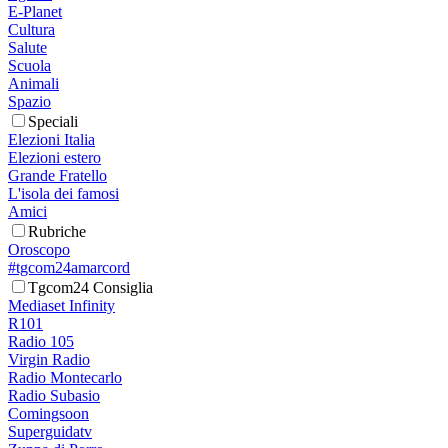
E-Planet
Cultura
Salute
Scuola
Animali
Spazio
Speciali
Elezioni Italia
Elezioni estero
Grande Fratello
L'isola dei famosi
Amici
Rubriche
Oroscopo
#tgcom24amarcord
Tgcom24 Consiglia
Mediaset Infinity
R101
Radio 105
Virgin Radio
Radio Montecarlo
Radio Subasio
Comingsoon
Superguidatv