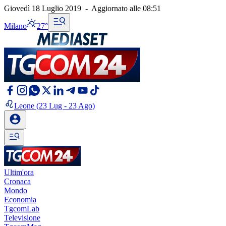
Giovedì 18 Luglio 2019
-
Aggiornato alle
08:51
Milano
27°
Leone
(23 Lug - 23 Ago)
Ultim'ora
Cronaca
Mondo
Economia
TgcomLab
Televisione