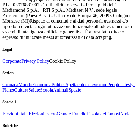
P.Iva 03976881007 - Tutti i diritti riservati - Per la pubblicità
Mediamond S.p.A. - RTI S.p.A., Mediaset N.V., sede legale
Amsterdam (Paesi Bassi) - Uffici Viale Europa 46, 20093 Cologno
Monzese (MI)
Rispetto ai contenuti e ai dati personali trasmessi e/o
riprodotti è vietata ogni utilizzazione funzionale all’addestramento di
sistemi di intelligenza artificiale generativa. È altresì fatto divieto
espresso di utilizzare mezzi automatizzati di data scraping.
Legal
Corporate
Privacy Policy
Cookie Policy
Sezioni
Cronaca
Mondo
Economia
Politica
Spettacolo
Televisione
People
Lifestyl
Planet
Cultura
Salute
Scuola
Animali
Spazio
Speciali
Elezioni Italia
Elezioni estero
Grande Fratello
L'isola dei famosi
Amici
Rubriche