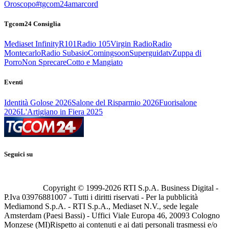
Oroscopo
#tgcom24amarcord
Tgcom24 Consiglia
Mediaset Infinity
R101
Radio 105
Virgin Radio
Radio
Montecarlo
Radio Subasio
Comingsoon
Superguidatv
Zuppa di
Porro
Non Sprecare
Cotto e Mangiato
Eventi
Identità Golose 2026
Salone del Risparmio 2026
Fuorisalone
2026
L'Artigiano in Fiera 2025
Seguici su
Copyright © 1999-
2026
RTI S.p.A. Business Digital -
P.Iva 03976881007 - Tutti i diritti riservati - Per la pubblicità
Mediamond S.p.A. - RTI S.p.A., Mediaset N.V., sede legale
Amsterdam (Paesi Bassi) - Uffici Viale Europa 46, 20093 Cologno
Monzese (MI)
Rispetto ai contenuti e ai dati personali trasmessi e/o