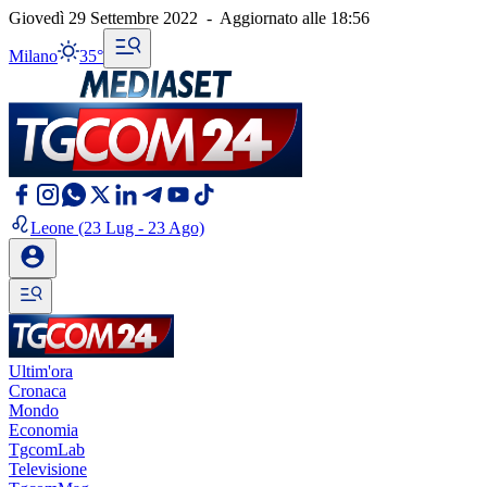
Giovedì 29 Settembre 2022
-
Aggiornato alle
18:56
Milano
35°
Leone
(23 Lug - 23 Ago)
Ultim'ora
Cronaca
Mondo
Economia
TgcomLab
Televisione