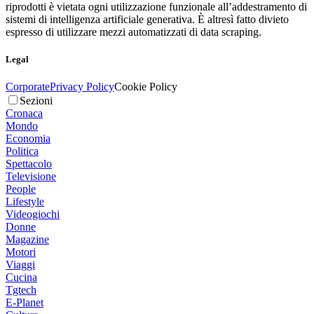
riprodotti è vietata ogni utilizzazione funzionale all’addestramento di
sistemi di intelligenza artificiale generativa. È altresì fatto divieto
espresso di utilizzare mezzi automatizzati di data scraping.
Legal
Corporate
Privacy Policy
Cookie Policy
Sezioni
Cronaca
Mondo
Economia
Politica
Spettacolo
Televisione
People
Lifestyle
Videogiochi
Donne
Magazine
Motori
Viaggi
Cucina
Tgtech
E-Planet