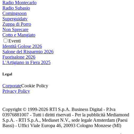
Radio Montecarlo
Radio Subasio
Comingsoon
Superguidatv
Zuppa di Porro
Non Sprecare
Cotto e Mangiato
Eventi
Identità Golose 2026
Salone del Risparmio 2026
Fuorisalone 2026
L'Artigiano in Fiera 2025
Legal
Corporate
Cookie Policy
Privacy Policy
Copyright © 1999-
2026
RTI S.p.A. Business Digital - P.Iva
03976881007 - Tutti i diritti riservati - Per la pubblicità Mediamond
S.p.A. - RTI S.p.A., Mediaset N.V., sede legale Amsterdam (Paesi
Bassi) - Uffici Viale Europa 46, 20093 Cologno Monzese (MI)