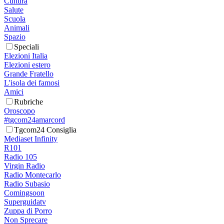
Cultura
Salute
Scuola
Animali
Spazio
Speciali
Elezioni Italia
Elezioni estero
Grande Fratello
L'isola dei famosi
Amici
Rubriche
Oroscopo
#tgcom24amarcord
Tgcom24 Consiglia
Mediaset Infinity
R101
Radio 105
Virgin Radio
Radio Montecarlo
Radio Subasio
Comingsoon
Superguidatv
Zuppa di Porro
Non Sprecare