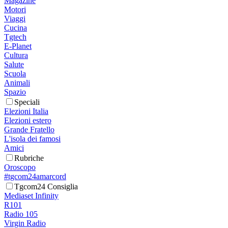
Magazine
Motori
Viaggi
Cucina
Tgtech
E-Planet
Cultura
Salute
Scuola
Animali
Spazio
Speciali
Elezioni Italia
Elezioni estero
Grande Fratello
L'isola dei famosi
Amici
Rubriche
Oroscopo
#tgcom24amarcord
Tgcom24 Consiglia
Mediaset Infinity
R101
Radio 105
Virgin Radio