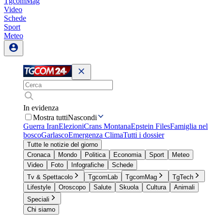
TgcomMag
Video
Schede
Sport
Meteo
In evidenza
Mostra tutti
Nascondi
Guerra Iran
Elezioni
Crans Montana
Epstein Files
Famiglia nel
bosco
Garlasco
Emergenza Clima
Tutti i dossier
Tutte le notizie del giorno
Cronaca
Mondo
Politica
Economia
Sport
Meteo
Video
Foto
Infografiche
Schede
Tv & Spettacolo
TgcomLab
TgcomMag
TgTech
Lifestyle
Oroscopo
Salute
Skuola
Cultura
Animali
Speciali
Chi siamo