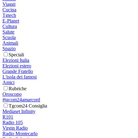
Viaggi
Cucina
Tgtech
E-Planet
Cultura
Salute
Scuola
Animali
Spazio
Speciali
Elezioni Italia
Elezioni estero
Grande Fratello
L'isola dei famosi
Amici
Rubriche
Oroscopo
#tgcom24amarcord
Tgcom24 Consiglia
Mediaset Infinity
R101
Radio 105
Virgin Radio
Radio Montecarlo