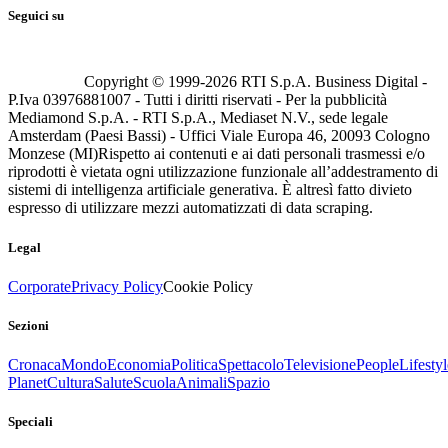
Seguici su
Copyright © 1999-
2026
RTI S.p.A. Business Digital -
P.Iva 03976881007 - Tutti i diritti riservati - Per la pubblicità
Mediamond S.p.A. - RTI S.p.A., Mediaset N.V., sede legale
Amsterdam (Paesi Bassi) - Uffici Viale Europa 46, 20093 Cologno
Monzese (MI)
Rispetto ai contenuti e ai dati personali trasmessi e/o
riprodotti è vietata ogni utilizzazione funzionale all’addestramento di
sistemi di intelligenza artificiale generativa. È altresì fatto divieto
espresso di utilizzare mezzi automatizzati di data scraping.
Legal
Corporate
Privacy Policy
Cookie Policy
Sezioni
Cronaca
Mondo
Economia
Politica
Spettacolo
Televisione
People
Lifestyl
Planet
Cultura
Salute
Scuola
Animali
Spazio
Speciali