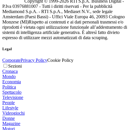
Copyright © 1999-
2026
RTI S.p.A. Business Digital -
P.Iva 03976881007 - Tutti i diritti riservati - Per la pubblicità
Mediamond S.p.A. - RTI S.p.A., Mediaset N.V., sede legale
Amsterdam (Paesi Bassi) - Uffici Viale Europa 46, 20093 Cologno
Monzese (MI)
Rispetto ai contenuti e ai dati personali trasmessi e/o
riprodotti è vietata ogni utilizzazione funzionale all’addestramento di
sistemi di intelligenza artificiale generativa. È altresì fatto divieto
espresso di utilizzare mezzi automatizzati di data scraping.
Legal
Corporate
Privacy Policy
Cookie Policy
Sezioni
Cronaca
Mondo
Economia
Politica
Spettacolo
Televisione
People
Lifestyle
Videogiochi
Donne
Magazine
Motori