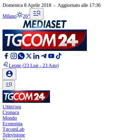
Domenica 8 Aprile 2018
-
Aggiornato alle
17:36
Milano
26°
Leone
(23 Lug - 23 Ago)
Ultim'ora
Cronaca
Mondo
Economia
TgcomLab
Televisione