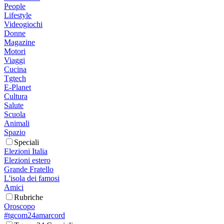
People
Lifestyle
Videogiochi
Donne
Magazine
Motori
Viaggi
Cucina
Tgtech
E-Planet
Cultura
Salute
Scuola
Animali
Spazio
Speciali
Elezioni Italia
Elezioni estero
Grande Fratello
L'isola dei famosi
Amici
Rubriche
Oroscopo
#tgcom24amarcord