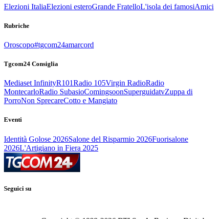
Elezioni Italia
Elezioni estero
Grande Fratello
L'isola dei famosi
Amici
Rubriche
Oroscopo
#tgcom24amarcord
Tgcom24 Consiglia
Mediaset Infinity
R101
Radio 105
Virgin Radio
Radio
Montecarlo
Radio Subasio
Comingsoon
Superguidatv
Zuppa di
Porro
Non Sprecare
Cotto e Mangiato
Eventi
Identità Golose 2026
Salone del Risparmio 2026
Fuorisalone
2026
L'Artigiano in Fiera 2025
Seguici su