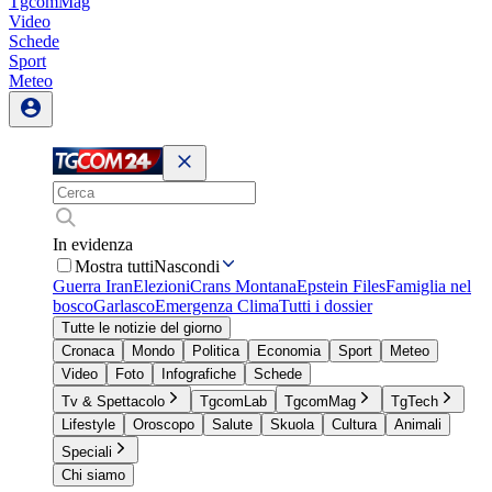
TgcomMag
Video
Schede
Sport
Meteo
In evidenza
Mostra tutti
Nascondi
Guerra Iran
Elezioni
Crans Montana
Epstein Files
Famiglia nel
bosco
Garlasco
Emergenza Clima
Tutti i dossier
Tutte le notizie del giorno
Cronaca
Mondo
Politica
Economia
Sport
Meteo
Video
Foto
Infografiche
Schede
Tv & Spettacolo
TgcomLab
TgcomMag
TgTech
Lifestyle
Oroscopo
Salute
Skuola
Cultura
Animali
Speciali
Chi siamo