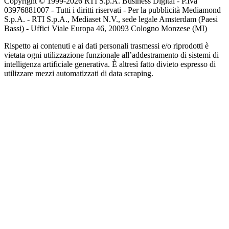
Copyright © 1999-
2026
RTI S.p.A. Business Digital - P.Iva
03976881007 - Tutti i diritti riservati - Per la pubblicità Mediamond
S.p.A. - RTI S.p.A., Mediaset N.V., sede legale Amsterdam (Paesi
Bassi) - Uffici Viale Europa 46, 20093 Cologno Monzese (MI)
Rispetto ai contenuti e ai dati personali trasmessi e/o riprodotti è
vietata ogni utilizzazione funzionale all’addestramento di sistemi di
intelligenza artificiale generativa. È altresì fatto divieto espresso di
utilizzare mezzi automatizzati di data scraping.