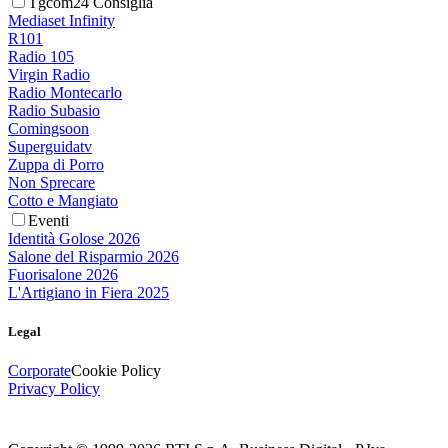
Tgcom24 Consiglia
Mediaset Infinity
R101
Radio 105
Virgin Radio
Radio Montecarlo
Radio Subasio
Comingsoon
Superguidatv
Zuppa di Porro
Non Sprecare
Cotto e Mangiato
Eventi
Identità Golose 2026
Salone del Risparmio 2026
Fuorisalone 2026
L'Artigiano in Fiera 2025
Legal
Corporate
Cookie Policy
Privacy Policy