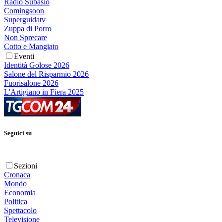
Radio Subasio
Comingsoon
Superguidatv
Zuppa di Porro
Non Sprecare
Cotto e Mangiato
Eventi
Identità Golose 2026
Salone del Risparmio 2026
Fuorisalone 2026
L'Artigiano in Fiera 2025
Seguici su
Sezioni
Cronaca
Mondo
Economia
Politica
Spettacolo
Televisione