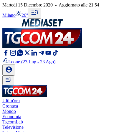
Martedì 15 Dicembre 2020
-
Aggiornato alle
21:54
Milano
26°
Leone
(23 Lug - 23 Ago)
Ultim'ora
Cronaca
Mondo
Economia
TgcomLab
Televisione