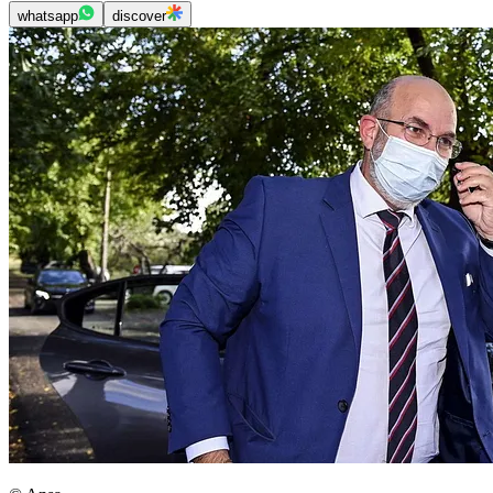
whatsapp
discover