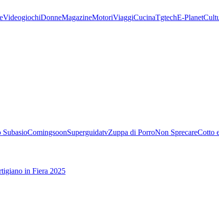
e
Videogiochi
Donne
Magazine
Motori
Viaggi
Cucina
Tgtech
E-Planet
Cult
 Subasio
Comingsoon
Superguidatv
Zuppa di Porro
Non Sprecare
Cotto 
tigiano in Fiera 2025