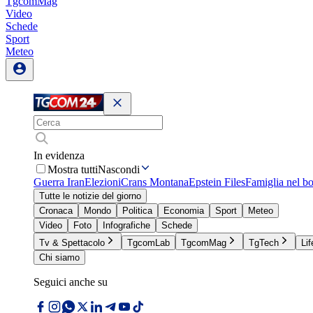
TgcomMag
Video
Schede
Sport
Meteo
In evidenza
Mostra tutti
Nascondi
Guerra Iran
Elezioni
Crans Montana
Epstein Files
Famiglia nel b
Tutte le notizie del giorno
Cronaca
Mondo
Politica
Economia
Sport
Meteo
Video
Foto
Infografiche
Schede
Tv & Spettacolo
TgcomLab
TgcomMag
TgTech
Lif
Chi siamo
Seguici anche su