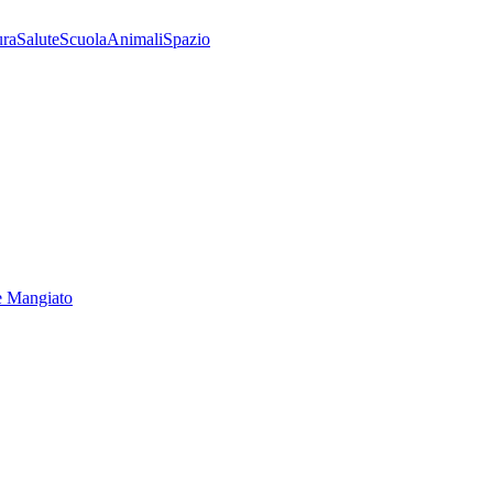
ura
Salute
Scuola
Animali
Spazio
e Mangiato