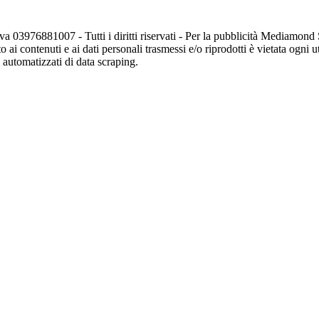
va 03976881007 - Tutti i diritti riservati - Per la pubblicità Mediamon
o ai contenuti e ai dati personali trasmessi e/o riprodotti è vietata ogni 
zi automatizzati di data scraping.