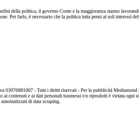
onfini della politica, il governo Conte e la maggioranza stanno lavorando 
e. Per farlo, è necessario che la politica tutta pensi ai soli interessi d
va 03976881007 - Tutti i diritti riservati - Per la pubblicità Mediamon
o ai contenuti e ai dati personali trasmessi e/o riprodotti è vietata ogni 
zi automatizzati di data scraping.