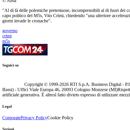
© Ansa
"Al di là delle polemiche pretestuose, incomprensibili al di fuori dei c
capo politico del M5s, Vito Crimi, chiedendo "una ulteriore accelerazion
giorni invade le cronache".
governo
crimi
m5s
Seguici su
Copyright © 1999-
2026
RTI S.p.A. Business Digital - P.I
Bassi) - Uffici Viale Europa 46, 20093 Cologno Monzese (MI)
Rispett
artificiale generativa. È altresì fatto divieto espresso di utilizzare mez
Legal
Corporate
Privacy Policy
Cookie Policy
Sezioni