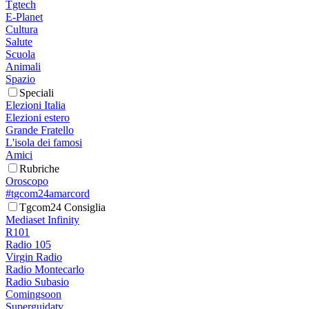
Tgtech
E-Planet
Cultura
Salute
Scuola
Animali
Spazio
Speciali
Elezioni Italia
Elezioni estero
Grande Fratello
L'isola dei famosi
Amici
Rubriche
Oroscopo
#tgcom24amarcord
Tgcom24 Consiglia
Mediaset Infinity
R101
Radio 105
Virgin Radio
Radio Montecarlo
Radio Subasio
Comingsoon
Superguidatv