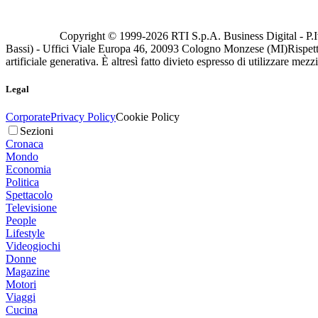
Copyright © 1999-
2026
RTI S.p.A. Business Digital - P.I
Bassi) - Uffici Viale Europa 46, 20093 Cologno Monzese (MI)
Rispett
artificiale generativa. È altresì fatto divieto espresso di utilizzare mez
Legal
Corporate
Privacy Policy
Cookie Policy
Sezioni
Cronaca
Mondo
Economia
Politica
Spettacolo
Televisione
People
Lifestyle
Videogiochi
Donne
Magazine
Motori
Viaggi
Cucina