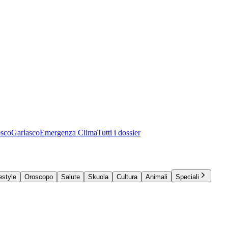
osco
Garlasco
Emergenza Clima
Tutti i dossier
estyle
Oroscopo
Salute
Skuola
Cultura
Animali
Speciali