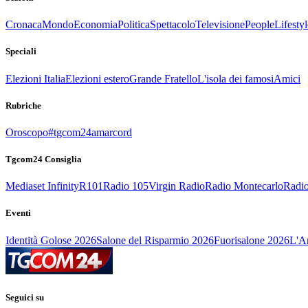
Cronaca
Mondo
Economia
Politica
Spettacolo
Televisione
People
Lifestyl
Speciali
Elezioni Italia
Elezioni estero
Grande Fratello
L'isola dei famosi
Amici
Rubriche
Oroscopo
#tgcom24amarcord
Tgcom24 Consiglia
Mediaset Infinity
R101
Radio 105
Virgin Radio
Radio Montecarlo
Radio
Eventi
Identità Golose 2026
Salone del Risparmio 2026
Fuorisalone 2026
L'Ar
Seguici su