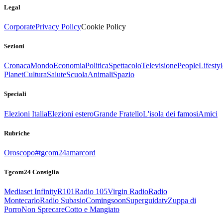
Legal
Corporate
Privacy Policy
Cookie Policy
Sezioni
Cronaca
Mondo
Economia
Politica
Spettacolo
Televisione
People
Lifestyl
Planet
Cultura
Salute
Scuola
Animali
Spazio
Speciali
Elezioni Italia
Elezioni estero
Grande Fratello
L'isola dei famosi
Amici
Rubriche
Oroscopo
#tgcom24amarcord
Tgcom24 Consiglia
Mediaset Infinity
R101
Radio 105
Virgin Radio
Radio
Montecarlo
Radio Subasio
Comingsoon
Superguidatv
Zuppa di
Porro
Non Sprecare
Cotto e Mangiato