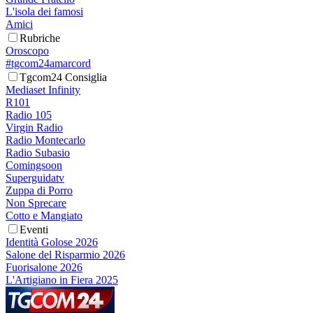
L'isola dei famosi
Amici
Rubriche
Oroscopo
#tgcom24amarcord
Tgcom24 Consiglia
Mediaset Infinity
R101
Radio 105
Virgin Radio
Radio Montecarlo
Radio Subasio
Comingsoon
Superguidatv
Zuppa di Porro
Non Sprecare
Cotto e Mangiato
Eventi
Identità Golose 2026
Salone del Risparmio 2026
Fuorisalone 2026
L'Artigiano in Fiera 2025