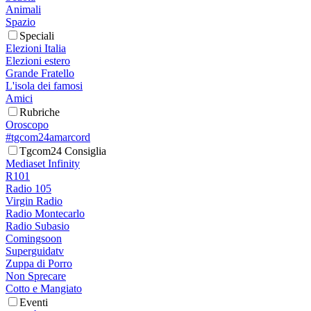
Animali
Spazio
Speciali
Elezioni Italia
Elezioni estero
Grande Fratello
L'isola dei famosi
Amici
Rubriche
Oroscopo
#tgcom24amarcord
Tgcom24 Consiglia
Mediaset Infinity
R101
Radio 105
Virgin Radio
Radio Montecarlo
Radio Subasio
Comingsoon
Superguidatv
Zuppa di Porro
Non Sprecare
Cotto e Mangiato
Eventi