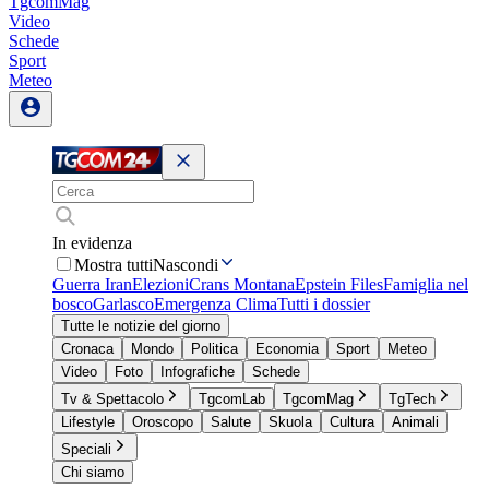
TgcomMag
Video
Schede
Sport
Meteo
In evidenza
Mostra tutti
Nascondi
Guerra Iran
Elezioni
Crans Montana
Epstein Files
Famiglia nel
bosco
Garlasco
Emergenza Clima
Tutti i dossier
Tutte le notizie del giorno
Cronaca
Mondo
Politica
Economia
Sport
Meteo
Video
Foto
Infografiche
Schede
Tv & Spettacolo
TgcomLab
TgcomMag
TgTech
Lifestyle
Oroscopo
Salute
Skuola
Cultura
Animali
Speciali
Chi siamo