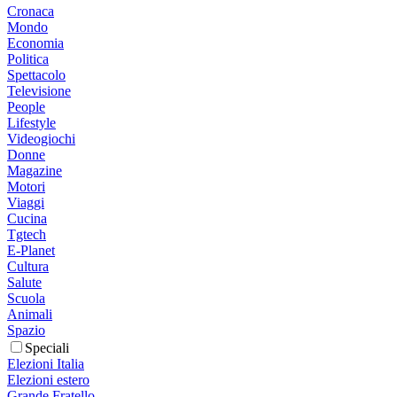
Cronaca
Mondo
Economia
Politica
Spettacolo
Televisione
People
Lifestyle
Videogiochi
Donne
Magazine
Motori
Viaggi
Cucina
Tgtech
E-Planet
Cultura
Salute
Scuola
Animali
Spazio
Speciali
Elezioni Italia
Elezioni estero
Grande Fratello