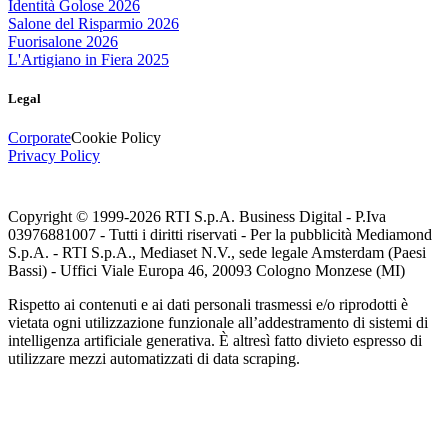
Identità Golose 2026
Salone del Risparmio 2026
Fuorisalone 2026
L'Artigiano in Fiera 2025
Legal
Corporate
Cookie Policy
Privacy Policy
Copyright © 1999-
2026
RTI S.p.A. Business Digital - P.Iva
03976881007 - Tutti i diritti riservati - Per la pubblicità Mediamond
S.p.A. - RTI S.p.A., Mediaset N.V., sede legale Amsterdam (Paesi
Bassi) - Uffici Viale Europa 46, 20093 Cologno Monzese (MI)
Rispetto ai contenuti e ai dati personali trasmessi e/o riprodotti è
vietata ogni utilizzazione funzionale all’addestramento di sistemi di
intelligenza artificiale generativa. È altresì fatto divieto espresso di
utilizzare mezzi automatizzati di data scraping.