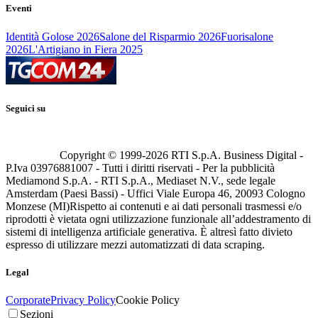
Eventi
Identità Golose 2026
Salone del Risparmio 2026
Fuorisalone
2026
L'Artigiano in Fiera 2025
Seguici su
Copyright © 1999-
2026
RTI S.p.A. Business Digital -
P.Iva 03976881007 - Tutti i diritti riservati - Per la pubblicità
Mediamond S.p.A. - RTI S.p.A., Mediaset N.V., sede legale
Amsterdam (Paesi Bassi) - Uffici Viale Europa 46, 20093 Cologno
Monzese (MI)
Rispetto ai contenuti e ai dati personali trasmessi e/o
riprodotti è vietata ogni utilizzazione funzionale all’addestramento di
sistemi di intelligenza artificiale generativa. È altresì fatto divieto
espresso di utilizzare mezzi automatizzati di data scraping.
Legal
Corporate
Privacy Policy
Cookie Policy
Sezioni