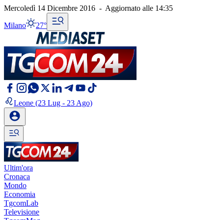
Mercoledì 14 Dicembre 2016
-
Aggiornato alle
14:35
Milano
27°
Leone
(23 Lug - 23 Ago)
Ultim'ora
Cronaca
Mondo
Economia
TgcomLab
Televisione