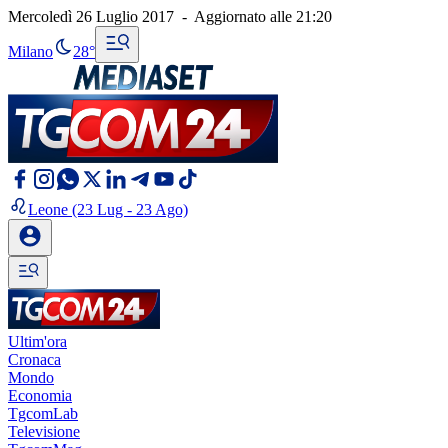
Mercoledì 26 Luglio 2017
-
Aggiornato alle
21:20
Milano
28°
Leone
(23 Lug - 23 Ago)
Ultim'ora
Cronaca
Mondo
Economia
TgcomLab
Televisione