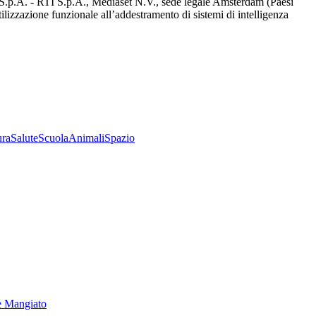
d S.p.A. - RTI S.p.A., Mediaset N.V., sede legale Amsterdam (Paesi
utilizzazione funzionale all’addestramento di sistemi di intelligenza
ura
Salute
Scuola
Animali
Spazio
e Mangiato