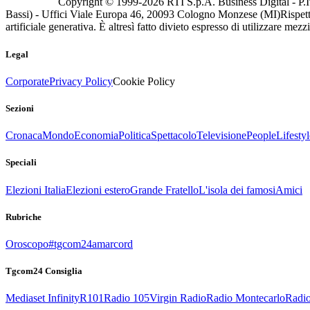
Copyright © 1999-
2026
RTI S.p.A. Business Digital - P.I
Bassi) - Uffici Viale Europa 46, 20093 Cologno Monzese (MI)
Rispett
artificiale generativa. È altresì fatto divieto espresso di utilizzare mez
Legal
Corporate
Privacy Policy
Cookie Policy
Sezioni
Cronaca
Mondo
Economia
Politica
Spettacolo
Televisione
People
Lifestyl
Speciali
Elezioni Italia
Elezioni estero
Grande Fratello
L'isola dei famosi
Amici
Rubriche
Oroscopo
#tgcom24amarcord
Tgcom24 Consiglia
Mediaset Infinity
R101
Radio 105
Virgin Radio
Radio Montecarlo
Radio