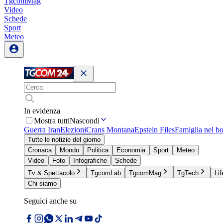
TgcomMag
Video
Schede
Sport
Meteo
In evidenza
Mostra tutti
Nascondi
Guerra Iran
Elezioni
Crans Montana
Epstein Files
Famiglia nel b
Tutte le notizie del giorno
Cronaca
Mondo
Politica
Economia
Sport
Meteo
Video
Foto
Infografiche
Schede
Tv & Spettacolo
TgcomLab
TgcomMag
TgTech
Lif
Chi siamo
Seguici anche su