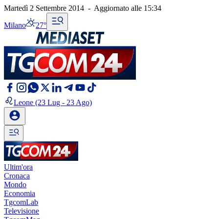
Martedì 2 Settembre 2014
-
Aggiornato alle
15:34
Milano
27°
Leone
(23 Lug - 23 Ago)
Ultim'ora
Cronaca
Mondo
Economia
TgcomLab
Televisione