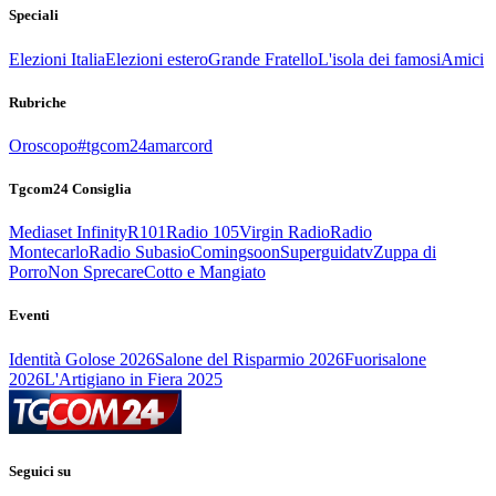
Speciali
Elezioni Italia
Elezioni estero
Grande Fratello
L'isola dei famosi
Amici
Rubriche
Oroscopo
#tgcom24amarcord
Tgcom24 Consiglia
Mediaset Infinity
R101
Radio 105
Virgin Radio
Radio
Montecarlo
Radio Subasio
Comingsoon
Superguidatv
Zuppa di
Porro
Non Sprecare
Cotto e Mangiato
Eventi
Identità Golose 2026
Salone del Risparmio 2026
Fuorisalone
2026
L'Artigiano in Fiera 2025
Seguici su