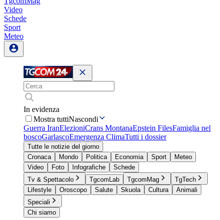
TgcomMag
Video
Schede
Sport
Meteo
In evidenza
Mostra tutti
Nascondi
Guerra Iran
Elezioni
Crans Montana
Epstein Files
Famiglia nel
bosco
Garlasco
Emergenza Clima
Tutti i dossier
Tutte le notizie del giorno
Cronaca
Mondo
Politica
Economia
Sport
Meteo
Video
Foto
Infografiche
Schede
Tv & Spettacolo
TgcomLab
TgcomMag
TgTech
Lifestyle
Oroscopo
Salute
Skuola
Cultura
Animali
Speciali
Chi siamo