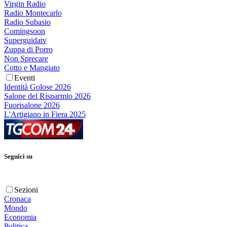
Virgin Radio
Radio Montecarlo
Radio Subasio
Comingsoon
Superguidatv
Zuppa di Porro
Non Sprecare
Cotto e Mangiato
Eventi
Identità Golose 2026
Salone del Risparmio 2026
Fuorisalone 2026
L'Artigiano in Fiera 2025
Seguici su
Sezioni
Cronaca
Mondo
Economia
Politica