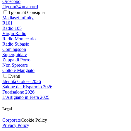
Oroscopo
#tgcom24amarcord
Tgcom24 Consiglia
Mediaset Infinity
R101
Radio 105
Virgin Radio
Radio Montecarlo
Radio Subasio
Comingsoon
Superguidatv
Zuppa di Porro
Non Sprecare
Cotto e Mangiato
Eventi
Identità Golose 2026
Salone del Risparmio 2026
Fuorisalone 2026
L'Artigiano in Fiera 2025
Legal
Corporate
Cookie Policy
Privacy Policy