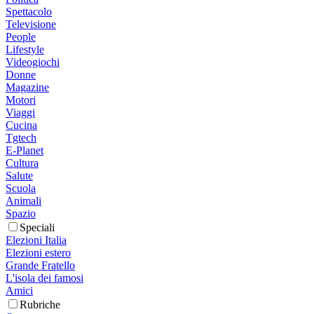
Spettacolo
Televisione
People
Lifestyle
Videogiochi
Donne
Magazine
Motori
Viaggi
Cucina
Tgtech
E-Planet
Cultura
Salute
Scuola
Animali
Spazio
Speciali
Elezioni Italia
Elezioni estero
Grande Fratello
L'isola dei famosi
Amici
Rubriche