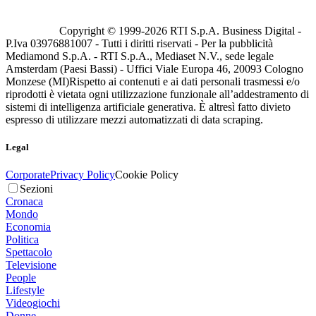
Copyright © 1999-
2026
RTI S.p.A. Business Digital -
P.Iva 03976881007 - Tutti i diritti riservati - Per la pubblicità
Mediamond S.p.A. - RTI S.p.A., Mediaset N.V., sede legale
Amsterdam (Paesi Bassi) - Uffici Viale Europa 46, 20093 Cologno
Monzese (MI)
Rispetto ai contenuti e ai dati personali trasmessi e/o
riprodotti è vietata ogni utilizzazione funzionale all’addestramento di
sistemi di intelligenza artificiale generativa. È altresì fatto divieto
espresso di utilizzare mezzi automatizzati di data scraping.
Legal
Corporate
Privacy Policy
Cookie Policy
Sezioni
Cronaca
Mondo
Economia
Politica
Spettacolo
Televisione
People
Lifestyle
Videogiochi
Donne