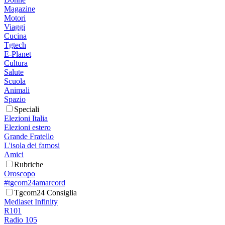
Magazine
Motori
Viaggi
Cucina
Tgtech
E-Planet
Cultura
Salute
Scuola
Animali
Spazio
Speciali
Elezioni Italia
Elezioni estero
Grande Fratello
L'isola dei famosi
Amici
Rubriche
Oroscopo
#tgcom24amarcord
Tgcom24 Consiglia
Mediaset Infinity
R101
Radio 105