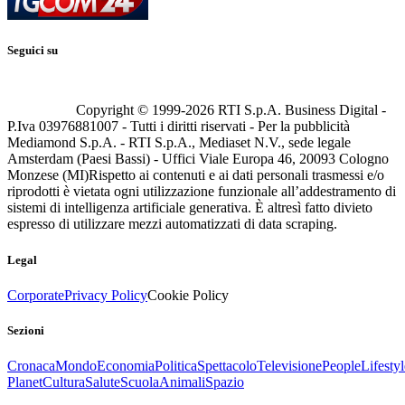
Seguici su
Copyright © 1999-
2026
RTI S.p.A. Business Digital -
P.Iva 03976881007 - Tutti i diritti riservati - Per la pubblicità
Mediamond S.p.A. - RTI S.p.A., Mediaset N.V., sede legale
Amsterdam (Paesi Bassi) - Uffici Viale Europa 46, 20093 Cologno
Monzese (MI)
Rispetto ai contenuti e ai dati personali trasmessi e/o
riprodotti è vietata ogni utilizzazione funzionale all’addestramento di
sistemi di intelligenza artificiale generativa. È altresì fatto divieto
espresso di utilizzare mezzi automatizzati di data scraping.
Legal
Corporate
Privacy Policy
Cookie Policy
Sezioni
Cronaca
Mondo
Economia
Politica
Spettacolo
Televisione
People
Lifestyl
Planet
Cultura
Salute
Scuola
Animali
Spazio