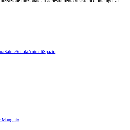
utilizzazione funzionale all’addestramento di sistemi di intelligenza
ura
Salute
Scuola
Animali
Spazio
e Mangiato