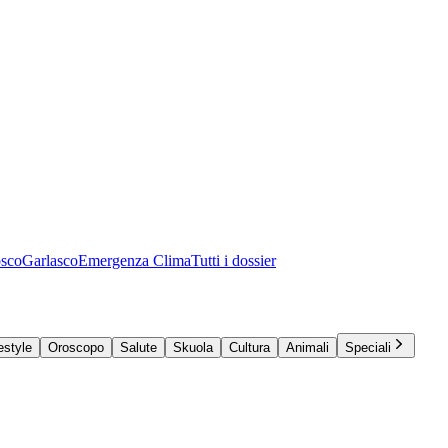
osco
Garlasco
Emergenza Clima
Tutti i dossier
estyle
Oroscopo
Salute
Skuola
Cultura
Animali
Speciali