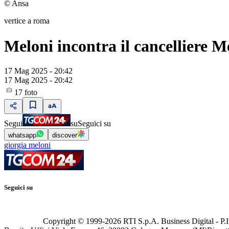
© Ansa
vertice a roma
Meloni incontra il cancelliere M
17 Mag 2025 - 20:42
17 Mag 2025 - 20:42
17
foto
Segui
su
Seguici su
whatsapp
discover
giorgia meloni
Seguici su
Copyright © 1999-
2026
RTI S.p.A. Business Digital - P.I