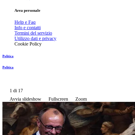
Area personale
Help e Faq
Info e contatti
Termini del servizio
Utilizzo dati e privacy
Cookie Policy
Politica
Politica
1
di 17
Avvia slideshow
Fullscreen
Zoom