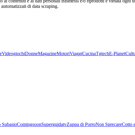
o ai contenuti e ai dati personali trasmessi e/o riprodotti è vietata ogni 
zi automatizzati di data scraping.
e
Videogiochi
Donne
Magazine
Motori
Viaggi
Cucina
Tgtech
E-Planet
Cult
 Subasio
Comingsoon
Superguidatv
Zuppa di Porro
Non Sprecare
Cotto 