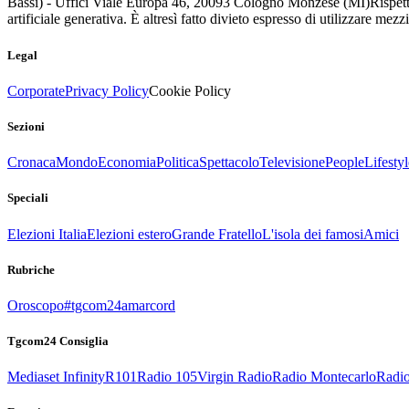
Bassi) - Uffici Viale Europa 46, 20093 Cologno Monzese (MI)
Rispett
artificiale generativa. È altresì fatto divieto espresso di utilizzare mez
Legal
Corporate
Privacy Policy
Cookie Policy
Sezioni
Cronaca
Mondo
Economia
Politica
Spettacolo
Televisione
People
Lifestyl
Speciali
Elezioni Italia
Elezioni estero
Grande Fratello
L'isola dei famosi
Amici
Rubriche
Oroscopo
#tgcom24amarcord
Tgcom24 Consiglia
Mediaset Infinity
R101
Radio 105
Virgin Radio
Radio Montecarlo
Radio