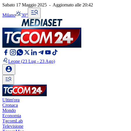
Sabato 17 Maggio 2025
-
Aggiornato alle
20:42
Milano
30°
Leone
(23 Lug - 23 Ago)
Ultim'ora
Cronaca
Mondo
Economia
TgcomLab
Televisione