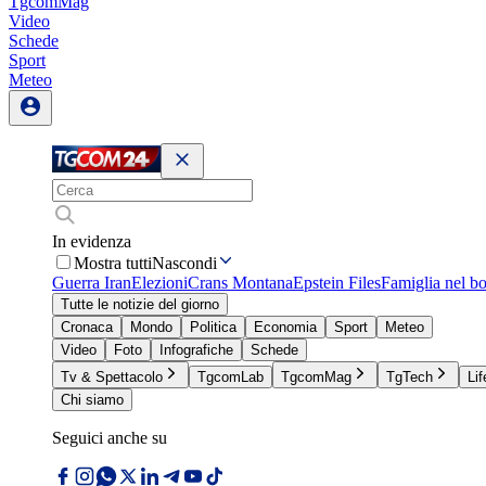
TgcomMag
Video
Schede
Sport
Meteo
In evidenza
Mostra tutti
Nascondi
Guerra Iran
Elezioni
Crans Montana
Epstein Files
Famiglia nel b
Tutte le notizie del giorno
Cronaca
Mondo
Politica
Economia
Sport
Meteo
Video
Foto
Infografiche
Schede
Tv & Spettacolo
TgcomLab
TgcomMag
TgTech
Lif
Chi siamo
Seguici anche su