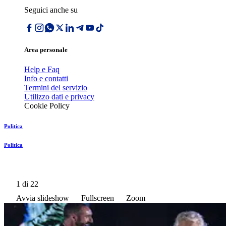
Seguici anche su
Area personale
Help e Faq
Info e contatti
Termini del servizio
Utilizzo dati e privacy
Cookie Policy
Politica
Politica
1
di 22
Avvia slideshow
Fullscreen
Zoom