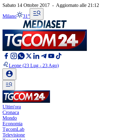
Sabato 14 Ottobre 2017
-
Aggiornato alle
21:12
Milano
31°
Leone
(23 Lug - 23 Ago)
Ultim'ora
Cronaca
Mondo
Economia
TgcomLab
Televisione