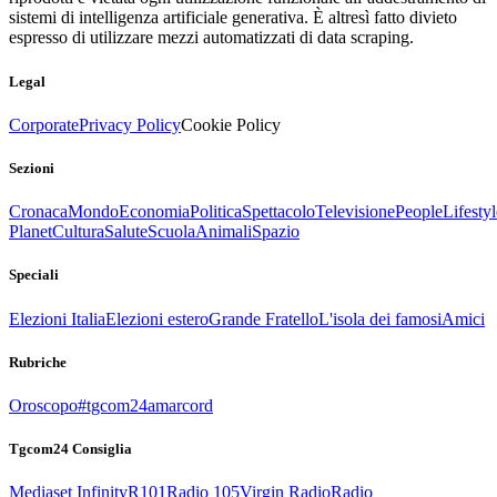
sistemi di intelligenza artificiale generativa. È altresì fatto divieto
espresso di utilizzare mezzi automatizzati di data scraping.
Legal
Corporate
Privacy Policy
Cookie Policy
Sezioni
Cronaca
Mondo
Economia
Politica
Spettacolo
Televisione
People
Lifestyl
Planet
Cultura
Salute
Scuola
Animali
Spazio
Speciali
Elezioni Italia
Elezioni estero
Grande Fratello
L'isola dei famosi
Amici
Rubriche
Oroscopo
#tgcom24amarcord
Tgcom24 Consiglia
Mediaset Infinity
R101
Radio 105
Virgin Radio
Radio