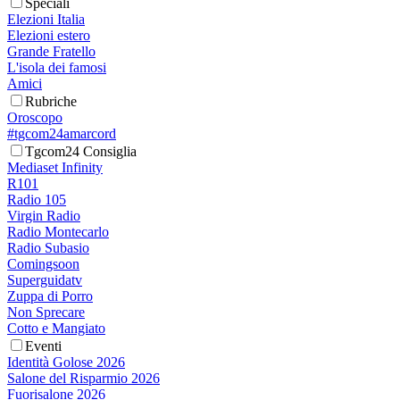
Speciali
Elezioni Italia
Elezioni estero
Grande Fratello
L'isola dei famosi
Amici
Rubriche
Oroscopo
#tgcom24amarcord
Tgcom24 Consiglia
Mediaset Infinity
R101
Radio 105
Virgin Radio
Radio Montecarlo
Radio Subasio
Comingsoon
Superguidatv
Zuppa di Porro
Non Sprecare
Cotto e Mangiato
Eventi
Identità Golose 2026
Salone del Risparmio 2026
Fuorisalone 2026