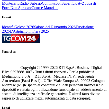
Montecarlo
Radio Subasio
Comingsoon
Superguidatv
Zuppa di
Porro
Non Sprecare
Cotto e Mangiato
Eventi
Identità Golose 2026
Salone del Risparmio 2026
Fuorisalone
2026
L'Artigiano in Fiera 2025
Seguici su
Copyright © 1999-
2026
RTI S.p.A. Business Digital -
P.Iva 03976881007 - Tutti i diritti riservati - Per la pubblicità
Mediamond S.p.A. - RTI S.p.A., Mediaset N.V., sede legale
Amsterdam (Paesi Bassi) - Uffici Viale Europa 46, 20093 Cologno
Monzese (MI)
Rispetto ai contenuti e ai dati personali trasmessi e/o
riprodotti è vietata ogni utilizzazione funzionale all’addestramento di
sistemi di intelligenza artificiale generativa. È altresì fatto divieto
espresso di utilizzare mezzi automatizzati di data scraping.
Legal