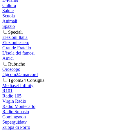
E-Planet
Cultura
Salute
Scuola
Animali
Spazio
Speciali
Elezioni Italia
Elezioni estero
Grande Fratello
L'isola dei famosi
Amici
Rubriche
Oroscopo
#tgcom24amarcord
Tgcom24 Consiglia
Mediaset Infinity
R101
Radio 105
Virgin Radio
Radio Montecarlo
Radio Subasio
Comingsoon
Superguidatv
Zuppa di Porro