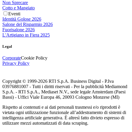
Non Sprecare
Cotto e Mangiato
Eventi
Identità Golose 2026
Salone del Risparmio 2026
Fuorisalone 2026
L'Artigiano in Fiera 2025
Legal
Corporate
Cookie Policy
Privacy Policy
Copyright © 1999-
2026
RTI S.p.A. Business Digital - P.Iva
03976881007 - Tutti i diritti riservati - Per la pubblicità Mediamond
S.p.A. - RTI S.p.A., Mediaset N.V., sede legale Amsterdam (Paesi
Bassi) - Uffici Viale Europa 46, 20093 Cologno Monzese (MI)
Rispetto ai contenuti e ai dati personali trasmessi e/o riprodotti è
vietata ogni utilizzazione funzionale all’addestramento di sistemi di
intelligenza artificiale generativa. È altresì fatto divieto espresso di
utilizzare mezzi automatizzati di data scraping.