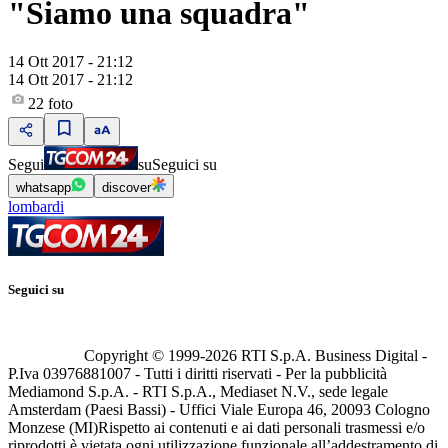
"Siamo una squadra"
14 Ott 2017 - 21:12
14 Ott 2017 - 21:12
22
foto
Segui
su
Seguici su
whatsapp
discover
lombardi
Seguici su
Copyright © 1999-
2026
RTI S.p.A. Business Digital -
P.Iva 03976881007 - Tutti i diritti riservati - Per la pubblicità
Mediamond S.p.A. - RTI S.p.A., Mediaset N.V., sede legale
Amsterdam (Paesi Bassi) - Uffici Viale Europa 46, 20093 Cologno
Monzese (MI)
Rispetto ai contenuti e ai dati personali trasmessi e/o
riprodotti è vietata ogni utilizzazione funzionale all’addestramento di