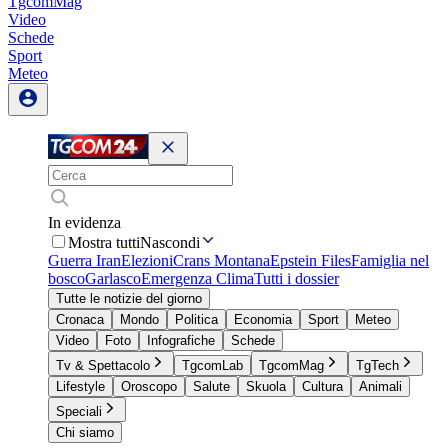
TgcomMag
Video
Schede
Sport
Meteo
In evidenza
Mostra tutti
Nascondi
Guerra Iran
Elezioni
Crans Montana
Epstein Files
Famiglia nel
bosco
Garlasco
Emergenza Clima
Tutti i dossier
Tutte le notizie del giorno
Cronaca
Mondo
Politica
Economia
Sport
Meteo
Video
Foto
Infografiche
Schede
Tv & Spettacolo
TgcomLab
TgcomMag
TgTech
Lifestyle
Oroscopo
Salute
Skuola
Cultura
Animali
Speciali
Chi siamo