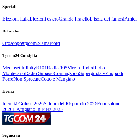
Speciali
Elezioni Italia
Elezioni estero
Grande Fratello
L'isola dei famosi
Amici
Rubriche
Oroscopo
#tgcom24amarcord
Tgcom24 Consiglia
Mediaset Infinity
R101
Radio 105
Virgin Radio
Radio
Montecarlo
Radio Subasio
Comingsoon
Superguidatv
Zuppa di
Porro
Non Sprecare
Cotto e Mangiato
Eventi
Identità Golose 2026
Salone del Risparmio 2026
Fuorisalone
2026
L'Artigiano in Fiera 2025
Seguici su