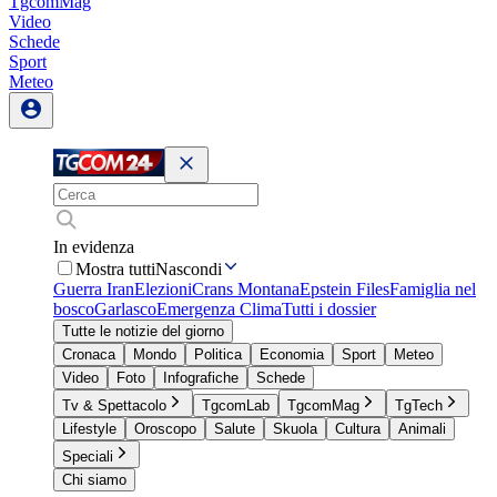
TgcomMag
Video
Schede
Sport
Meteo
In evidenza
Mostra tutti
Nascondi
Guerra Iran
Elezioni
Crans Montana
Epstein Files
Famiglia nel
bosco
Garlasco
Emergenza Clima
Tutti i dossier
Tutte le notizie del giorno
Cronaca
Mondo
Politica
Economia
Sport
Meteo
Video
Foto
Infografiche
Schede
Tv & Spettacolo
TgcomLab
TgcomMag
TgTech
Lifestyle
Oroscopo
Salute
Skuola
Cultura
Animali
Speciali
Chi siamo