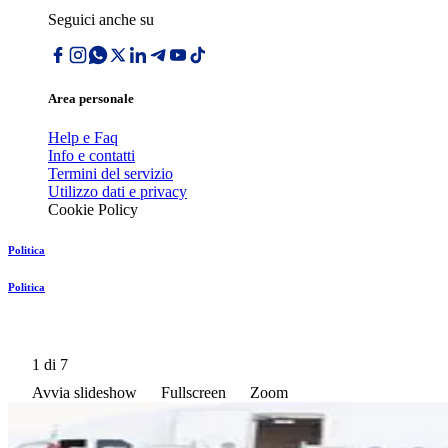
Seguici anche su
Area personale
Help e Faq
Info e contatti
Termini del servizio
Utilizzo dati e privacy
Cookie Policy
Politica
Politica
1
di 7
Avvia slideshow
Fullscreen
Zoom