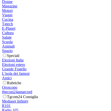
Donne
Magazine
Motori
Viaggi
Cucina
Tgtech
E-Planet
Cultura
Salute
Scuola
Animali
Spazio
Speciali
Elezioni Italia
Elezioni estero
Grande Fratello
L'isola dei famosi
Amici
Rubriche
Oroscopo
#tgcom24amarcord
Tgcom24 Consiglia
Mediaset Infinity
R101
Radio 105