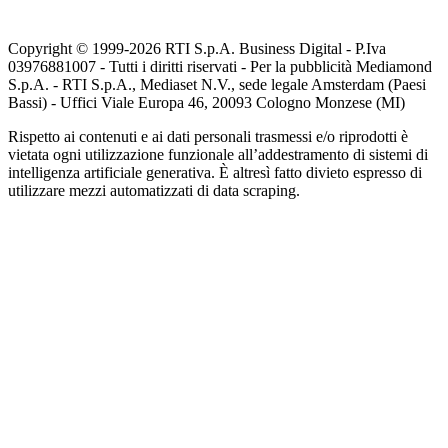
Copyright © 1999-
2026
RTI S.p.A. Business Digital - P.Iva
03976881007 - Tutti i diritti riservati - Per la pubblicità Mediamond
S.p.A. - RTI S.p.A., Mediaset N.V., sede legale Amsterdam (Paesi
Bassi) - Uffici Viale Europa 46, 20093 Cologno Monzese (MI)
Rispetto ai contenuti e ai dati personali trasmessi e/o riprodotti è
vietata ogni utilizzazione funzionale all’addestramento di sistemi di
intelligenza artificiale generativa. È altresì fatto divieto espresso di
utilizzare mezzi automatizzati di data scraping.