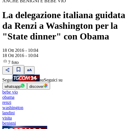
ANCHE BENIGNI E BEBE VIO
La delegazione italiana guidata
da Renzi a Washington per la
"State dinner" con Obama
18 Ott 2016 - 10:04
18 Ott 2016 - 10:04
7
foto
Segui
su
Seguici su
whatsapp
discover
bebe vio
obama
renzi
washington
landini
visita
benigni