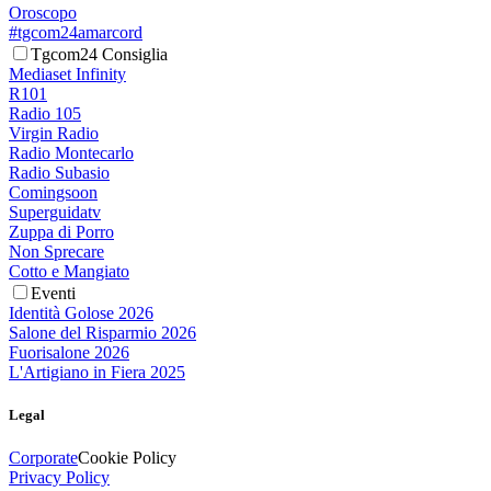
Oroscopo
#tgcom24amarcord
Tgcom24 Consiglia
Mediaset Infinity
R101
Radio 105
Virgin Radio
Radio Montecarlo
Radio Subasio
Comingsoon
Superguidatv
Zuppa di Porro
Non Sprecare
Cotto e Mangiato
Eventi
Identità Golose 2026
Salone del Risparmio 2026
Fuorisalone 2026
L'Artigiano in Fiera 2025
Legal
Corporate
Cookie Policy
Privacy Policy