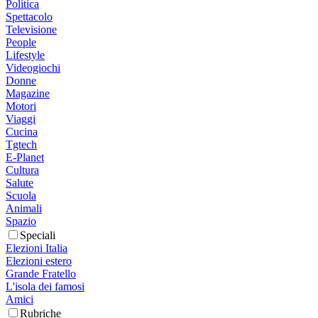
Politica
Spettacolo
Televisione
People
Lifestyle
Videogiochi
Donne
Magazine
Motori
Viaggi
Cucina
Tgtech
E-Planet
Cultura
Salute
Scuola
Animali
Spazio
Speciali
Elezioni Italia
Elezioni estero
Grande Fratello
L'isola dei famosi
Amici
Rubriche