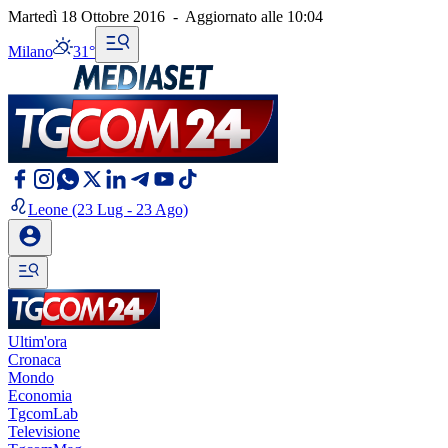
Martedì 18 Ottobre 2016
-
Aggiornato alle
10:04
Milano
31°
Leone
(23 Lug - 23 Ago)
Ultim'ora
Cronaca
Mondo
Economia
TgcomLab
Televisione