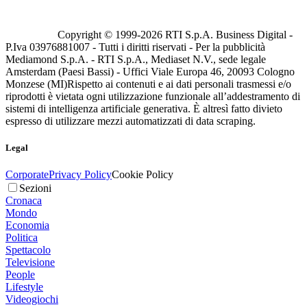
Copyright © 1999-
2026
RTI S.p.A. Business Digital -
P.Iva 03976881007 - Tutti i diritti riservati - Per la pubblicità
Mediamond S.p.A. - RTI S.p.A., Mediaset N.V., sede legale
Amsterdam (Paesi Bassi) - Uffici Viale Europa 46, 20093 Cologno
Monzese (MI)
Rispetto ai contenuti e ai dati personali trasmessi e/o
riprodotti è vietata ogni utilizzazione funzionale all’addestramento di
sistemi di intelligenza artificiale generativa. È altresì fatto divieto
espresso di utilizzare mezzi automatizzati di data scraping.
Legal
Corporate
Privacy Policy
Cookie Policy
Sezioni
Cronaca
Mondo
Economia
Politica
Spettacolo
Televisione
People
Lifestyle
Videogiochi