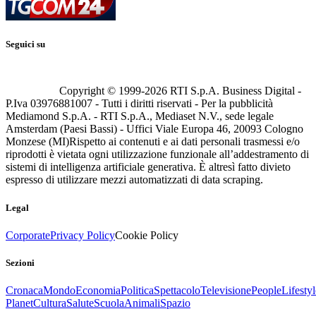
Seguici su
Copyright © 1999-
2026
RTI S.p.A. Business Digital -
P.Iva 03976881007 - Tutti i diritti riservati - Per la pubblicità
Mediamond S.p.A. - RTI S.p.A., Mediaset N.V., sede legale
Amsterdam (Paesi Bassi) - Uffici Viale Europa 46, 20093 Cologno
Monzese (MI)
Rispetto ai contenuti e ai dati personali trasmessi e/o
riprodotti è vietata ogni utilizzazione funzionale all’addestramento di
sistemi di intelligenza artificiale generativa. È altresì fatto divieto
espresso di utilizzare mezzi automatizzati di data scraping.
Legal
Corporate
Privacy Policy
Cookie Policy
Sezioni
Cronaca
Mondo
Economia
Politica
Spettacolo
Televisione
People
Lifestyl
Planet
Cultura
Salute
Scuola
Animali
Spazio