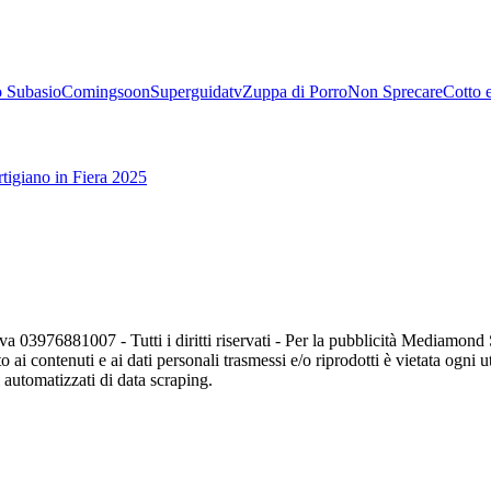
 Subasio
Comingsoon
Superguidatv
Zuppa di Porro
Non Sprecare
Cotto 
tigiano in Fiera 2025
va 03976881007 - Tutti i diritti riservati - Per la pubblicità Mediamon
o ai contenuti e ai dati personali trasmessi e/o riprodotti è vietata ogni 
zi automatizzati di data scraping.