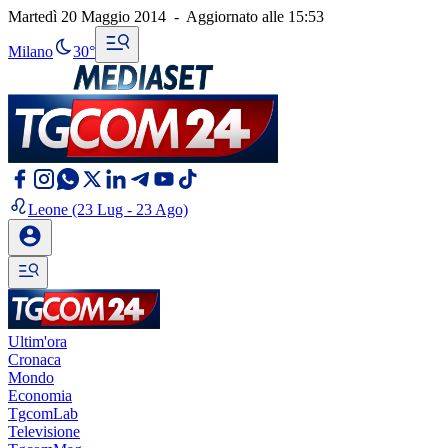
Martedì 20 Maggio 2014
-
Aggiornato alle
15:53
Milano
30°
Leone
(23 Lug - 23 Ago)
Ultim'ora
Cronaca
Mondo
Economia
TgcomLab
Televisione