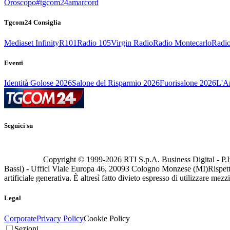
Oroscopo
#tgcom24amarcord
Tgcom24 Consiglia
Mediaset Infinity
R101
Radio 105
Virgin Radio
Radio Montecarlo
Radio
Eventi
Identità Golose 2026
Salone del Risparmio 2026
Fuorisalone 2026
L'Ar
Seguici su
Copyright © 1999-
2026
RTI S.p.A. Business Digital - P.I
Bassi) - Uffici Viale Europa 46, 20093 Cologno Monzese (MI)
Rispett
artificiale generativa. È altresì fatto divieto espresso di utilizzare mez
Legal
Corporate
Privacy Policy
Cookie Policy
Sezioni