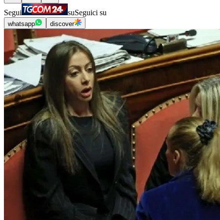
Segui
su
Seguici su
whatsapp
discover