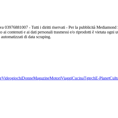
va 03976881007 - Tutti i diritti riservati - Per la pubblicità Mediamon
o ai contenuti e ai dati personali trasmessi e/o riprodotti è vietata ogni 
zi automatizzati di data scraping.
e
Videogiochi
Donne
Magazine
Motori
Viaggi
Cucina
Tgtech
E-Planet
Cult