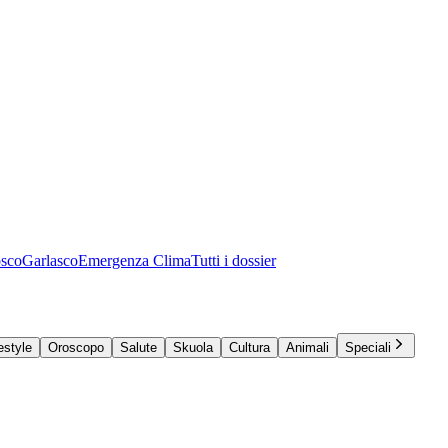
osco
Garlasco
Emergenza Clima
Tutti i dossier
estyle
Oroscopo
Salute
Skuola
Cultura
Animali
Speciali