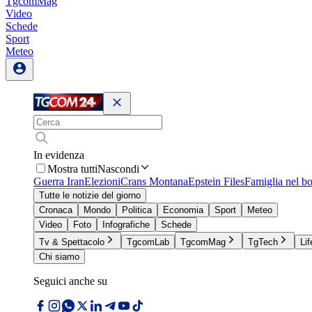
TgcomMag
Video
Schede
Sport
Meteo
In evidenza
Mostra tutti
Nascondi
Guerra Iran
Elezioni
Crans Montana
Epstein Files
Famiglia nel b
Tutte le notizie del giorno
Cronaca
Mondo
Politica
Economia
Sport
Meteo
Video
Foto
Infografiche
Schede
Tv & Spettacolo
TgcomLab
TgcomMag
TgTech
Lif
Chi siamo
Seguici anche su