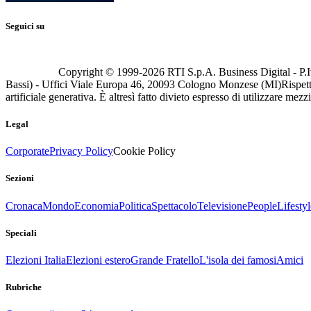
Seguici su
Copyright © 1999-
2026
RTI S.p.A. Business Digital - P.I
Bassi) - Uffici Viale Europa 46, 20093 Cologno Monzese (MI)
Rispett
artificiale generativa. È altresì fatto divieto espresso di utilizzare mez
Legal
Corporate
Privacy Policy
Cookie Policy
Sezioni
Cronaca
Mondo
Economia
Politica
Spettacolo
Televisione
People
Lifestyl
Speciali
Elezioni Italia
Elezioni estero
Grande Fratello
L'isola dei famosi
Amici
Rubriche