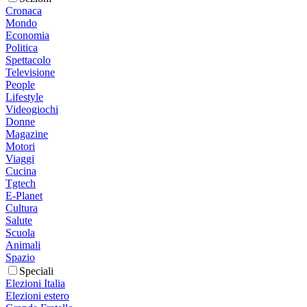
Cronaca
Mondo
Economia
Politica
Spettacolo
Televisione
People
Lifestyle
Videogiochi
Donne
Magazine
Motori
Viaggi
Cucina
Tgtech
E-Planet
Cultura
Salute
Scuola
Animali
Spazio
Speciali
Elezioni Italia
Elezioni estero