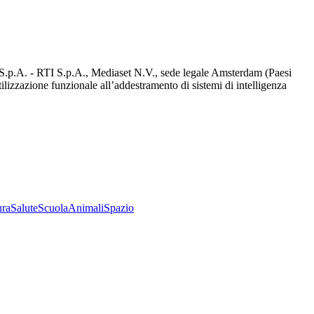
d S.p.A. - RTI S.p.A., Mediaset N.V., sede legale Amsterdam (Paesi
utilizzazione funzionale all’addestramento di sistemi di intelligenza
ura
Salute
Scuola
Animali
Spazio