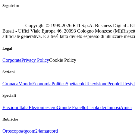
Seguici su
Copyright © 1999-
2026
RTI S.p.A. Business Digital - P.I
Bassi) - Uffici Viale Europa 46, 20093 Cologno Monzese (MI)
Rispett
artificiale generativa. È altresì fatto divieto espresso di utilizzare mez
Legal
Corporate
Privacy Policy
Cookie Policy
Sezioni
Cronaca
Mondo
Economia
Politica
Spettacolo
Televisione
People
Lifestyl
Speciali
Elezioni Italia
Elezioni estero
Grande Fratello
L'isola dei famosi
Amici
Rubriche
Oroscopo
#tgcom24amarcord