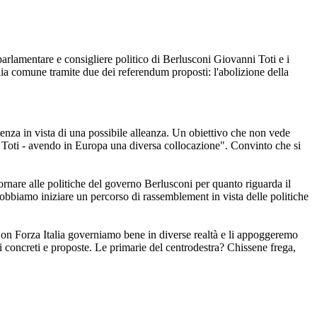
roparlamentare e consigliere politico di Berlusconi Giovanni Toti e i
a comune tramite due dei referendum proposti: l'abolizione della
rtenza in vista di una possibile alleanza. Un obiettivo che non vede
o Toti - avendo in Europa una diversa collocazione". Convinto che si
ornare alle politiche del governo Berlusconi per quanto riguarda il
obbiamo iniziare un percorso di rassemblement in vista delle politiche
Con Forza Italia governiamo bene in diverse realtà e li appoggeremo
tti concreti e proposte. Le primarie del centrodestra? Chissene frega,