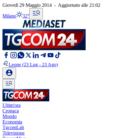
Giovedì 29 Maggio 2014
-
Aggiornato alle
21:02
Milano
32°
Leone
(23 Lug - 23 Ago)
Ultim'ora
Cronaca
Mondo
Economia
TgcomLab
Televisione