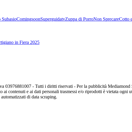
 Subasio
Comingsoon
Superguidatv
Zuppa di Porro
Non Sprecare
Cotto 
tigiano in Fiera 2025
va 03976881007 - Tutti i diritti riservati - Per la pubblicità Mediamon
o ai contenuti e ai dati personali trasmessi e/o riprodotti è vietata ogni 
zi automatizzati di data scraping.