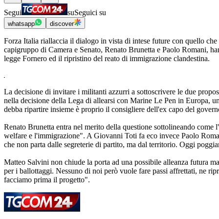
Segui
su
Seguici su
whatsapp
discover
Forza Italia riallaccia il dialogo in vista di intese future con quello c
capigruppo di Camera e Senato, Renato Brunetta e Paolo Romani, hanno
legge Fornero ed il ripristino del reato di immigrazione clandestina.
La decisione di invitare i militanti azzurri a sottoscrivere le due prop
nella decisione della Lega di allearsi con Marine Le Pen in Europa, un
debba ripartire insieme è proprio il consigliere dell'ex capo del govern
Renato Brunetta entra nel merito della questione sottolineando come l'
welfare e l'immigrazione". A Giovanni Toti fa eco invece Paolo Romani
che non parta dalle segreterie di partito, ma dal territorio. Oggi pogg
Matteo Salvini non chiude la porta ad una possibile alleanza futura m
per i ballottaggi. Nessuno di noi però vuole fare passi affrettati, ne r
facciamo prima il progetto".