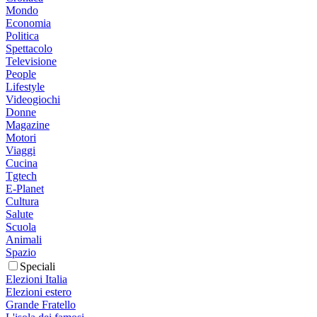
Mondo
Economia
Politica
Spettacolo
Televisione
People
Lifestyle
Videogiochi
Donne
Magazine
Motori
Viaggi
Cucina
Tgtech
E-Planet
Cultura
Salute
Scuola
Animali
Spazio
Speciali
Elezioni Italia
Elezioni estero
Grande Fratello