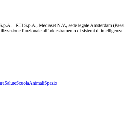
d S.p.A. - RTI S.p.A., Mediaset N.V., sede legale Amsterdam (Paesi
utilizzazione funzionale all’addestramento di sistemi di intelligenza
ura
Salute
Scuola
Animali
Spazio