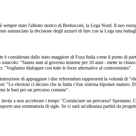
he è sempre stato l'alleato storico di Berlusconi, la Lega Nord. Il neo eu
 annunciato la decisione degli azzurri di fare con la Lega una battagli
oste è considerata dallo stato maggiore di Foza Italia come il punto di pa
 ostacolo: "Siamo stati al governo insieme per 10 anni - mette in chiar
o: "Vogliamo dialogare con tutte le forze alternative al centrosinistra".
intenzione di appoggiare i due referendum rappresenti la volontà di "rit
: "Le elezioni ci dicono che in Italia c'èun sistema bipolare maturo. D
iamo le basi per un percorso comune".
a invita a non accelerare i tempi: "Cominciare un percorso? Speriamo. 
iproporre una sommatoria di sigle. Se ci sarà un'alleanza partirà da proge