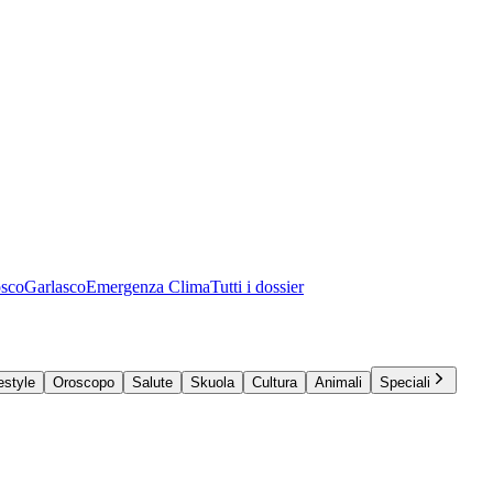
osco
Garlasco
Emergenza Clima
Tutti i dossier
estyle
Oroscopo
Salute
Skuola
Cultura
Animali
Speciali