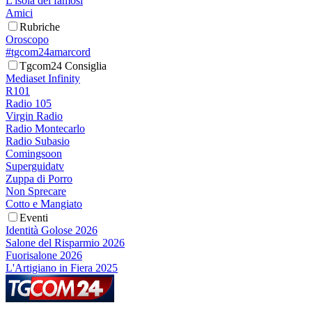
L'isola dei famosi
Amici
Rubriche
Oroscopo
#tgcom24amarcord
Tgcom24 Consiglia
Mediaset Infinity
R101
Radio 105
Virgin Radio
Radio Montecarlo
Radio Subasio
Comingsoon
Superguidatv
Zuppa di Porro
Non Sprecare
Cotto e Mangiato
Eventi
Identità Golose 2026
Salone del Risparmio 2026
Fuorisalone 2026
L'Artigiano in Fiera 2025