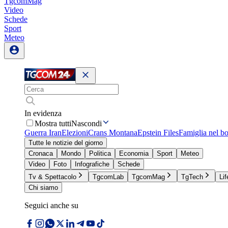
TgcomMag
Video
Schede
Sport
Meteo
In evidenza
Mostra tutti
Nascondi
Guerra Iran
Elezioni
Crans Montana
Epstein Files
Famiglia nel b
Tutte le notizie del giorno
Cronaca
Mondo
Politica
Economia
Sport
Meteo
Video
Foto
Infografiche
Schede
Tv & Spettacolo
TgcomLab
TgcomMag
TgTech
Lif
Chi siamo
Seguici anche su