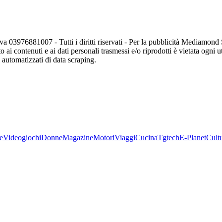
va 03976881007 - Tutti i diritti riservati - Per la pubblicità Mediamon
o ai contenuti e ai dati personali trasmessi e/o riprodotti è vietata ogni 
zi automatizzati di data scraping.
e
Videogiochi
Donne
Magazine
Motori
Viaggi
Cucina
Tgtech
E-Planet
Cult