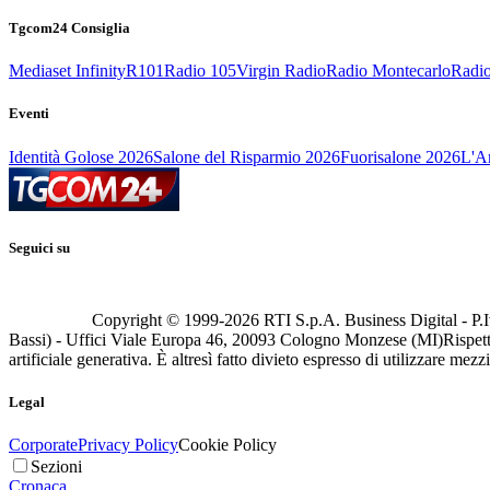
Tgcom24 Consiglia
Mediaset Infinity
R101
Radio 105
Virgin Radio
Radio Montecarlo
Radio
Eventi
Identità Golose 2026
Salone del Risparmio 2026
Fuorisalone 2026
L'Ar
Seguici su
Copyright © 1999-
2026
RTI S.p.A. Business Digital - P.I
Bassi) - Uffici Viale Europa 46, 20093 Cologno Monzese (MI)
Rispett
artificiale generativa. È altresì fatto divieto espresso di utilizzare mez
Legal
Corporate
Privacy Policy
Cookie Policy
Sezioni
Cronaca