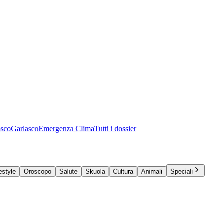
osco
Garlasco
Emergenza Clima
Tutti i dossier
estyle
Oroscopo
Salute
Skuola
Cultura
Animali
Speciali