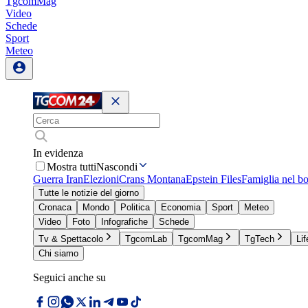
TgcomMag
Video
Schede
Sport
Meteo
In evidenza
Mostra tutti
Nascondi
Guerra Iran
Elezioni
Crans Montana
Epstein Files
Famiglia nel b
Tutte le notizie del giorno
Cronaca
Mondo
Politica
Economia
Sport
Meteo
Video
Foto
Infografiche
Schede
Tv & Spettacolo
TgcomLab
TgcomMag
TgTech
Lif
Chi siamo
Seguici anche su