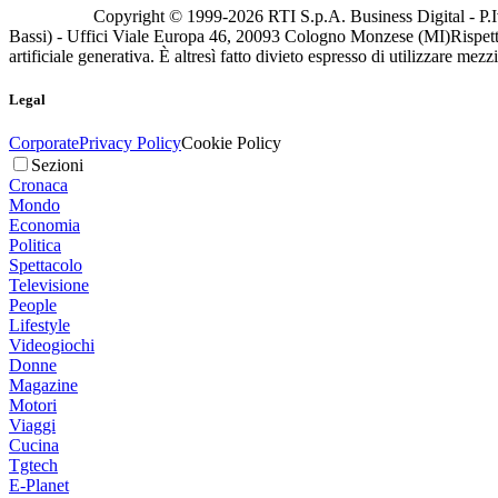
Copyright © 1999-
2026
RTI S.p.A. Business Digital - P.I
Bassi) - Uffici Viale Europa 46, 20093 Cologno Monzese (MI)
Rispett
artificiale generativa. È altresì fatto divieto espresso di utilizzare mez
Legal
Corporate
Privacy Policy
Cookie Policy
Sezioni
Cronaca
Mondo
Economia
Politica
Spettacolo
Televisione
People
Lifestyle
Videogiochi
Donne
Magazine
Motori
Viaggi
Cucina
Tgtech
E-Planet