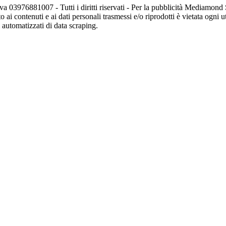
va 03976881007 - Tutti i diritti riservati - Per la pubblicità Mediamon
o ai contenuti e ai dati personali trasmessi e/o riprodotti è vietata ogni 
zi automatizzati di data scraping.