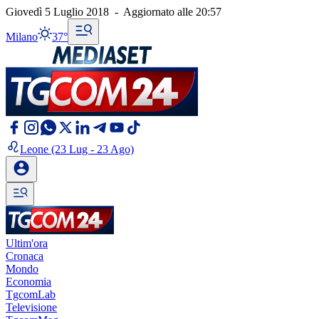
Giovedì 5 Luglio 2018
-
Aggiornato alle
20:57
Milano
37°
Leone
(23 Lug - 23 Ago)
Ultim'ora
Cronaca
Mondo
Economia
TgcomLab
Televisione