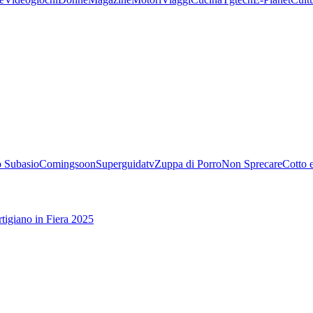
 Subasio
Comingsoon
Superguidatv
Zuppa di Porro
Non Sprecare
Cotto 
tigiano in Fiera 2025