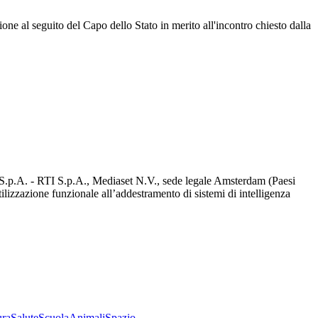
one al seguito del Capo dello Stato in merito all'incontro chiesto dalla
d S.p.A. - RTI S.p.A., Mediaset N.V., sede legale Amsterdam (Paesi
utilizzazione funzionale all’addestramento di sistemi di intelligenza
ura
Salute
Scuola
Animali
Spazio