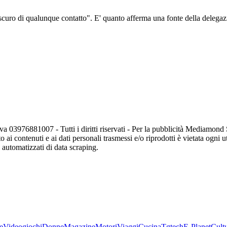
oscuro di qualunque contatto". E' quanto afferma una fonte della delegazi
va 03976881007 - Tutti i diritti riservati - Per la pubblicità Mediamon
o ai contenuti e ai dati personali trasmessi e/o riprodotti è vietata ogni 
zi automatizzati di data scraping.
e
Videogiochi
Donne
Magazine
Motori
Viaggi
Cucina
Tgtech
E-Planet
Cult