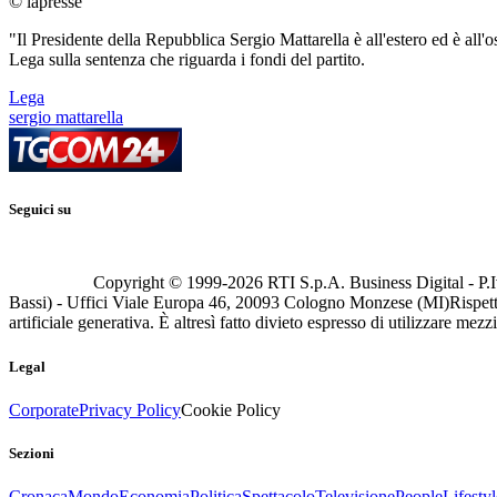
© lapresse
"Il Presidente della Repubblica Sergio Mattarella è all'estero ed è all'
Lega sulla sentenza che riguarda i fondi del partito.
Lega
sergio mattarella
Seguici su
Copyright © 1999-
2026
RTI S.p.A. Business Digital - P.I
Bassi) - Uffici Viale Europa 46, 20093 Cologno Monzese (MI)
Rispett
artificiale generativa. È altresì fatto divieto espresso di utilizzare mez
Legal
Corporate
Privacy Policy
Cookie Policy
Sezioni
Cronaca
Mondo
Economia
Politica
Spettacolo
Televisione
People
Lifestyl