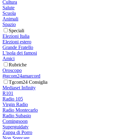
Cultura
Salute
Scuola
Animali
Spazio
Speciali
Elezioni Italia
Elezioni estero
Grande Fratello
L'isola dei famosi
Amici
Rubriche
Oroscopo
#tgcom24amarcord
Tgcom24 Consiglia
Mediaset Infinity
R101
Radio 105
Virgin Radio
Radio Montecarlo
Radio Subasio
Comingsoon
Superguidatv
Zuppa di Porro
Non Sprecare