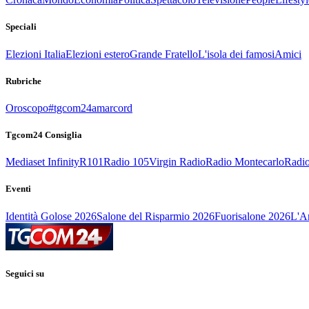
Speciali
Elezioni Italia
Elezioni estero
Grande Fratello
L'isola dei famosi
Amici
Rubriche
Oroscopo
#tgcom24amarcord
Tgcom24 Consiglia
Mediaset Infinity
R101
Radio 105
Virgin Radio
Radio Montecarlo
Radio
Eventi
Identità Golose 2026
Salone del Risparmio 2026
Fuorisalone 2026
L'Ar
Seguici su