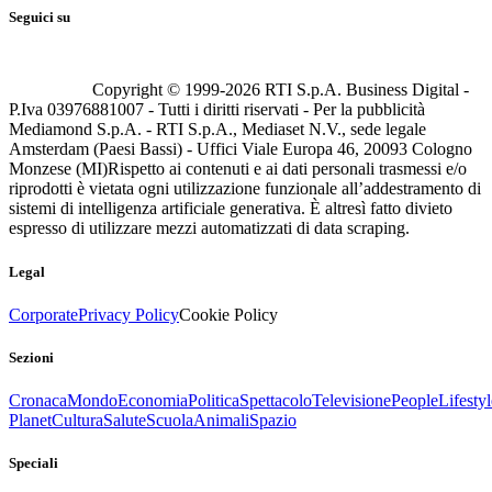
Seguici su
Copyright © 1999-
2026
RTI S.p.A. Business Digital -
P.Iva 03976881007 - Tutti i diritti riservati - Per la pubblicità
Mediamond S.p.A. - RTI S.p.A., Mediaset N.V., sede legale
Amsterdam (Paesi Bassi) - Uffici Viale Europa 46, 20093 Cologno
Monzese (MI)
Rispetto ai contenuti e ai dati personali trasmessi e/o
riprodotti è vietata ogni utilizzazione funzionale all’addestramento di
sistemi di intelligenza artificiale generativa. È altresì fatto divieto
espresso di utilizzare mezzi automatizzati di data scraping.
Legal
Corporate
Privacy Policy
Cookie Policy
Sezioni
Cronaca
Mondo
Economia
Politica
Spettacolo
Televisione
People
Lifestyl
Planet
Cultura
Salute
Scuola
Animali
Spazio
Speciali