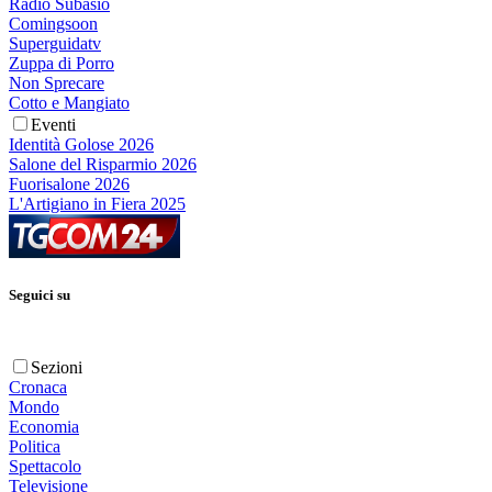
Radio Subasio
Comingsoon
Superguidatv
Zuppa di Porro
Non Sprecare
Cotto e Mangiato
Eventi
Identità Golose 2026
Salone del Risparmio 2026
Fuorisalone 2026
L'Artigiano in Fiera 2025
Seguici su
Sezioni
Cronaca
Mondo
Economia
Politica
Spettacolo
Televisione