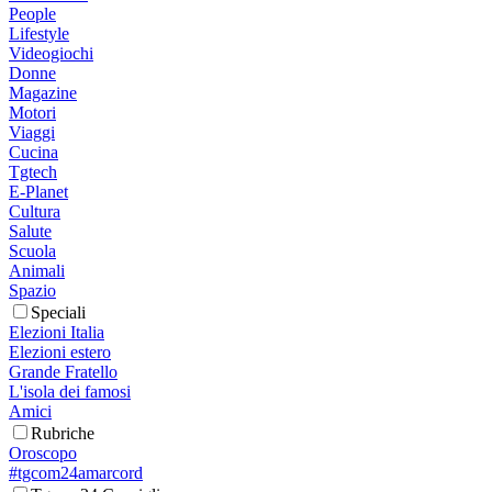
People
Lifestyle
Videogiochi
Donne
Magazine
Motori
Viaggi
Cucina
Tgtech
E-Planet
Cultura
Salute
Scuola
Animali
Spazio
Speciali
Elezioni Italia
Elezioni estero
Grande Fratello
L'isola dei famosi
Amici
Rubriche
Oroscopo
#tgcom24amarcord