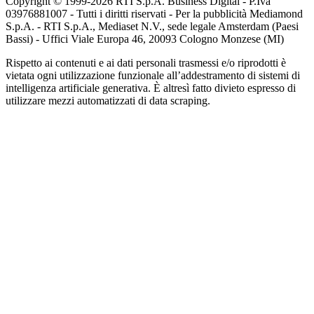
Copyright © 1999-
2026
RTI S.p.A. Business Digital - P.Iva
03976881007 - Tutti i diritti riservati - Per la pubblicità Mediamond
S.p.A. - RTI S.p.A., Mediaset N.V., sede legale Amsterdam (Paesi
Bassi) - Uffici Viale Europa 46, 20093 Cologno Monzese (MI)
Rispetto ai contenuti e ai dati personali trasmessi e/o riprodotti è
vietata ogni utilizzazione funzionale all’addestramento di sistemi di
intelligenza artificiale generativa. È altresì fatto divieto espresso di
utilizzare mezzi automatizzati di data scraping.