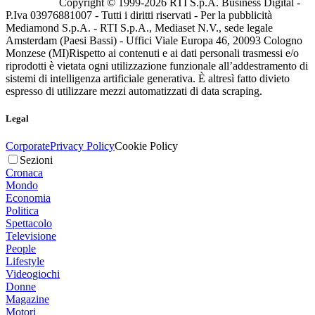
Copyright © 1999-
2026
RTI S.p.A. Business Digital -
P.Iva 03976881007 - Tutti i diritti riservati - Per la pubblicità
Mediamond S.p.A. - RTI S.p.A., Mediaset N.V., sede legale
Amsterdam (Paesi Bassi) - Uffici Viale Europa 46, 20093 Cologno
Monzese (MI)
Rispetto ai contenuti e ai dati personali trasmessi e/o
riprodotti è vietata ogni utilizzazione funzionale all’addestramento di
sistemi di intelligenza artificiale generativa. È altresì fatto divieto
espresso di utilizzare mezzi automatizzati di data scraping.
Legal
Corporate
Privacy Policy
Cookie Policy
Sezioni
Cronaca
Mondo
Economia
Politica
Spettacolo
Televisione
People
Lifestyle
Videogiochi
Donne
Magazine
Motori