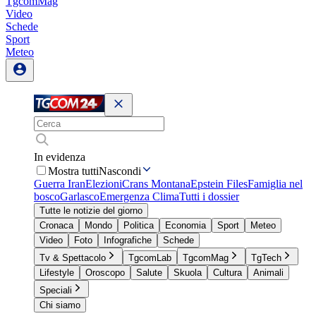
TgcomMag
Video
Schede
Sport
Meteo
In evidenza
Mostra tutti
Nascondi
Guerra Iran
Elezioni
Crans Montana
Epstein Files
Famiglia nel
bosco
Garlasco
Emergenza Clima
Tutti i dossier
Tutte le notizie del giorno
Cronaca
Mondo
Politica
Economia
Sport
Meteo
Video
Foto
Infografiche
Schede
Tv & Spettacolo
TgcomLab
TgcomMag
TgTech
Lifestyle
Oroscopo
Salute
Skuola
Cultura
Animali
Speciali
Chi siamo