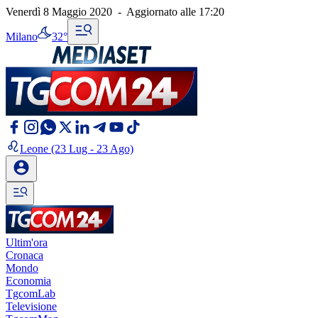
Venerdì 8 Maggio 2020
-
Aggiornato alle
17:20
Milano
32°
Leone
(23 Lug - 23 Ago)
Ultim'ora
Cronaca
Mondo
Economia
TgcomLab
Televisione