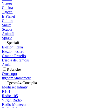
Viaggi
Cucina
Tgtech
E-Planet
Cultura
Salute
Scuola
Animali
Spazio
Speciali
Elezioni Italia
Elezioni estero
Grande Fratello
L'isola dei famosi
Amici
Rubriche
Oroscopo
#tgcom24amarcord
Tgcom24 Consiglia
Mediaset Infinity
R101
Radio 105
Virgin Radio
Radio Montecarlo