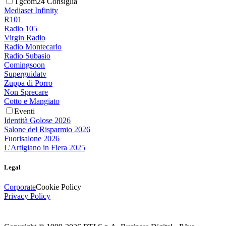
Tgcom24 Consiglia
Mediaset Infinity
R101
Radio 105
Virgin Radio
Radio Montecarlo
Radio Subasio
Comingsoon
Superguidatv
Zuppa di Porro
Non Sprecare
Cotto e Mangiato
Eventi
Identità Golose 2026
Salone del Risparmio 2026
Fuorisalone 2026
L'Artigiano in Fiera 2025
Legal
Corporate
Cookie Policy
Privacy Policy