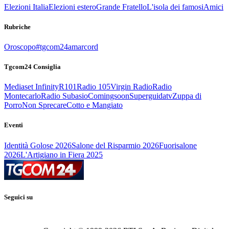
Elezioni Italia
Elezioni estero
Grande Fratello
L'isola dei famosi
Amici
Rubriche
Oroscopo
#tgcom24amarcord
Tgcom24 Consiglia
Mediaset Infinity
R101
Radio 105
Virgin Radio
Radio
Montecarlo
Radio Subasio
Comingsoon
Superguidatv
Zuppa di
Porro
Non Sprecare
Cotto e Mangiato
Eventi
Identità Golose 2026
Salone del Risparmio 2026
Fuorisalone
2026
L'Artigiano in Fiera 2025
Seguici su