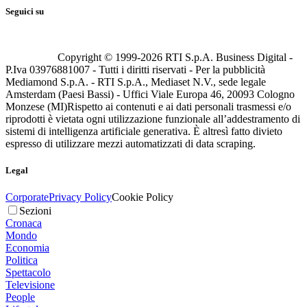
Seguici su
Copyright © 1999-
2026
RTI S.p.A. Business Digital -
P.Iva 03976881007 - Tutti i diritti riservati - Per la pubblicità
Mediamond S.p.A. - RTI S.p.A., Mediaset N.V., sede legale
Amsterdam (Paesi Bassi) - Uffici Viale Europa 46, 20093 Cologno
Monzese (MI)
Rispetto ai contenuti e ai dati personali trasmessi e/o
riprodotti è vietata ogni utilizzazione funzionale all’addestramento di
sistemi di intelligenza artificiale generativa. È altresì fatto divieto
espresso di utilizzare mezzi automatizzati di data scraping.
Legal
Corporate
Privacy Policy
Cookie Policy
Sezioni
Cronaca
Mondo
Economia
Politica
Spettacolo
Televisione
People