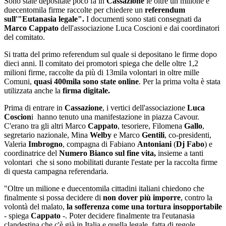
Sono state depositate poco fa in
Cassazione
le oltre un milione e
duecentomila firme raccolte per chiedere un
referendum
sull'"Eutanasia legale".
I documenti sono stati consegnati da
Marco Cappato
dell'associazione Luca Coscioni e dai coordinatori
del comitato.
Si tratta del primo referendum sul quale si depositano le firme dopo
dieci anni. Il comitato dei promotori spiega che delle oltre 1,2
milioni firme, raccolte da più di 13mila volontari in oltre mille
Comuni,
quasi 400mila sono state online
. Per la prima volta è stata
utilizzata anche la
firma digitale.
Prima di entrare in
Cassazione
, i vertici dell'associazione
Luca
Coscion
i hanno tenuto una manifestazione in piazza Cavour.
C'erano tra gli altri Marco
Cappato
, tesoriere, Filomena
Gallo
,
segretario nazionale, Mina
Welby
e Marco
Gentili
, co-presidenti,
Valeria
Imbrogno
, compagna di Fabiano
Antoniani
(
Dj Fabo
) e
coordinatrice del
Numero Bianco sul fine vita,
insieme a tanti
volontari che si sono mobilitati durante l'estate per la raccolta firme
di questa campagna referendaria.
"Oltre un milione e duecentomila cittadini italiani chiedono che
finalmente si possa decidere di
non dover più imporre
, contro la
volontà del malato,
la sofferenza come una tortura insopportabile
- spiega
Cappato
-. Poter decidere finalmente tra l'eutanasia
clandestina che c'è già in Italia e quella legale, fatta di regole,