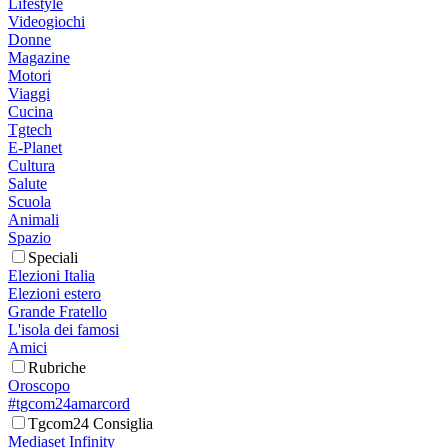
Lifestyle
Videogiochi
Donne
Magazine
Motori
Viaggi
Cucina
Tgtech
E-Planet
Cultura
Salute
Scuola
Animali
Spazio
Speciali
Elezioni Italia
Elezioni estero
Grande Fratello
L'isola dei famosi
Amici
Rubriche
Oroscopo
#tgcom24amarcord
Tgcom24 Consiglia
Mediaset Infinity