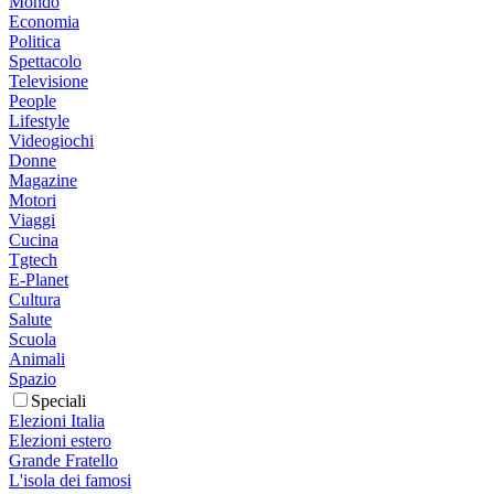
Mondo
Economia
Politica
Spettacolo
Televisione
People
Lifestyle
Videogiochi
Donne
Magazine
Motori
Viaggi
Cucina
Tgtech
E-Planet
Cultura
Salute
Scuola
Animali
Spazio
Speciali
Elezioni Italia
Elezioni estero
Grande Fratello
L'isola dei famosi