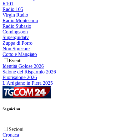
R101
Radio 105
Virgin Radio
Radio Montecarlo
Radio Subasio
Comingsoon
Superguidatv
Zuppa di Porro
Non Sprecare
Cotto e Mangiato
Eventi
Identità Golose 2026
Salone del Risparmio 2026
Fuorisalone 2026
L'Artigiano in Fiera 2025
Seguici su
Sezioni
Cronaca