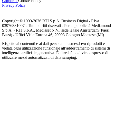
Corporate
Cookie Policy
Privacy Policy
Copyright © 1999-
2026
RTI S.p.A. Business Digital - P.Iva
03976881007 - Tutti i diritti riservati - Per la pubblicità Mediamond
S.p.A. - RTI S.p.A., Mediaset N.V., sede legale Amsterdam (Paesi
Bassi) - Uffici Viale Europa 46, 20093 Cologno Monzese (MI)
Rispetto ai contenuti e ai dati personali trasmessi e/o riprodotti è
vietata ogni utilizzazione funzionale all’addestramento di sistemi di
intelligenza artificiale generativa. È altresì fatto divieto espresso di
utilizzare mezzi automatizzati di data scraping.