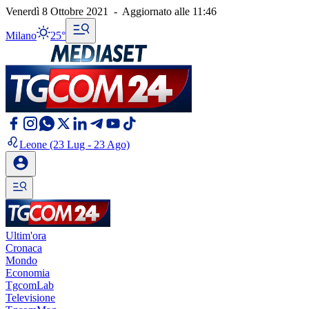
Venerdì 8 Ottobre 2021
-
Aggiornato alle
11:46
Milano
25°
Leone
(23 Lug - 23 Ago)
Ultim'ora
Cronaca
Mondo
Economia
TgcomLab
Televisione