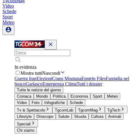
TgcomMag
Video
Schede
Sport
Meteo
In evidenza
Mostra tutti
Nascondi
Guerra Iran
Elezioni
Crans Montana
Epstein Files
Famiglia nel
bosco
Garlasco
Emergenza Clima
Tutti i dossier
Tutte le notizie del giorno
Cronaca
Mondo
Politica
Economia
Sport
Meteo
Video
Foto
Infografiche
Schede
Tv & Spettacolo
TgcomLab
TgcomMag
TgTech
Lifestyle
Oroscopo
Salute
Skuola
Cultura
Animali
Speciali
Chi siamo