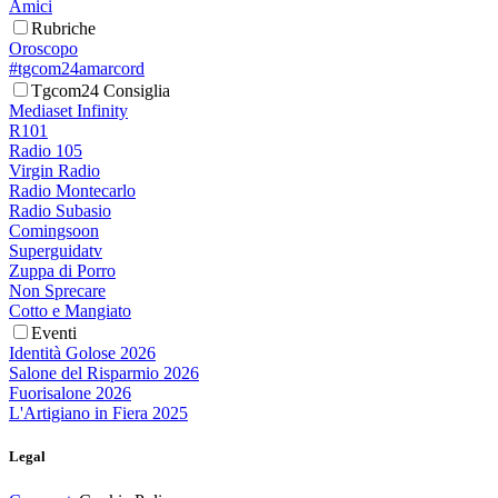
Amici
Rubriche
Oroscopo
#tgcom24amarcord
Tgcom24 Consiglia
Mediaset Infinity
R101
Radio 105
Virgin Radio
Radio Montecarlo
Radio Subasio
Comingsoon
Superguidatv
Zuppa di Porro
Non Sprecare
Cotto e Mangiato
Eventi
Identità Golose 2026
Salone del Risparmio 2026
Fuorisalone 2026
L'Artigiano in Fiera 2025
Legal