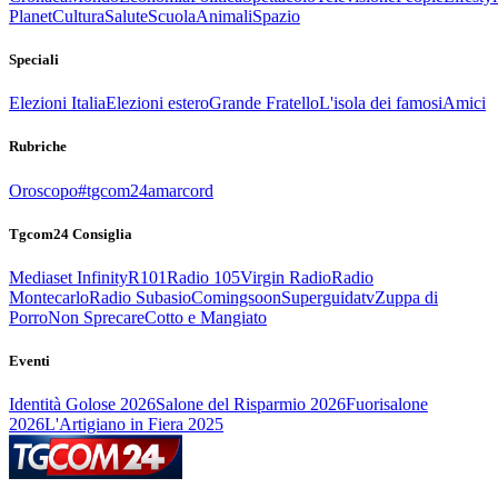
Planet
Cultura
Salute
Scuola
Animali
Spazio
Speciali
Elezioni Italia
Elezioni estero
Grande Fratello
L'isola dei famosi
Amici
Rubriche
Oroscopo
#tgcom24amarcord
Tgcom24 Consiglia
Mediaset Infinity
R101
Radio 105
Virgin Radio
Radio
Montecarlo
Radio Subasio
Comingsoon
Superguidatv
Zuppa di
Porro
Non Sprecare
Cotto e Mangiato
Eventi
Identità Golose 2026
Salone del Risparmio 2026
Fuorisalone
2026
L'Artigiano in Fiera 2025