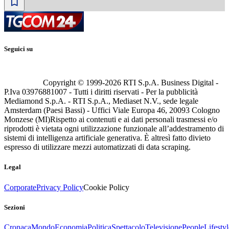
Seguici su
Copyright © 1999-
2026
RTI S.p.A. Business Digital -
P.Iva 03976881007 - Tutti i diritti riservati - Per la pubblicità
Mediamond S.p.A. - RTI S.p.A., Mediaset N.V., sede legale
Amsterdam (Paesi Bassi) - Uffici Viale Europa 46, 20093 Cologno
Monzese (MI)
Rispetto ai contenuti e ai dati personali trasmessi e/o
riprodotti è vietata ogni utilizzazione funzionale all’addestramento di
sistemi di intelligenza artificiale generativa. È altresì fatto divieto
espresso di utilizzare mezzi automatizzati di data scraping.
Legal
Corporate
Privacy Policy
Cookie Policy
Sezioni
Cronaca
Mondo
Economia
Politica
Spettacolo
Televisione
People
Lifestyl