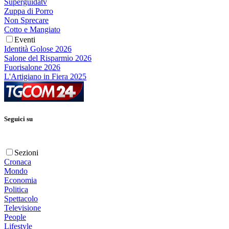
Superguidatv
Zuppa di Porro
Non Sprecare
Cotto e Mangiato
Eventi
Identità Golose 2026
Salone del Risparmio 2026
Fuorisalone 2026
L'Artigiano in Fiera 2025
Seguici su
Sezioni
Cronaca
Mondo
Economia
Politica
Spettacolo
Televisione
People
Lifestyle