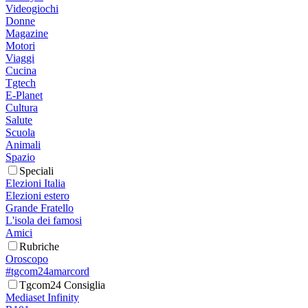
Videogiochi
Donne
Magazine
Motori
Viaggi
Cucina
Tgtech
E-Planet
Cultura
Salute
Scuola
Animali
Spazio
Speciali
Elezioni Italia
Elezioni estero
Grande Fratello
L'isola dei famosi
Amici
Rubriche
Oroscopo
#tgcom24amarcord
Tgcom24 Consiglia
Mediaset Infinity