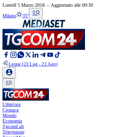
Lunedì 5 Marzo 2018
-
Aggiornato alle
09:39
Milano
35°
Leone
(23 Lug - 23 Ago)
Ultim'ora
Cronaca
Mondo
Economia
TgcomLab
Televisione