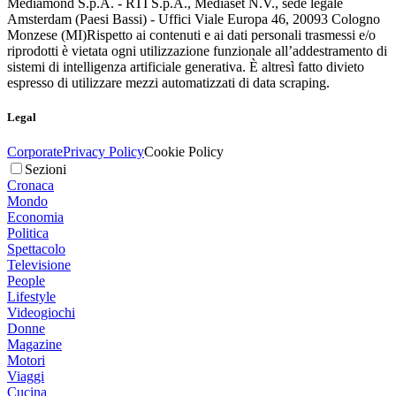
Mediamond S.p.A. - RTI S.p.A., Mediaset N.V., sede legale
Amsterdam (Paesi Bassi) - Uffici Viale Europa 46, 20093 Cologno
Monzese (MI)
Rispetto ai contenuti e ai dati personali trasmessi e/o
riprodotti è vietata ogni utilizzazione funzionale all’addestramento di
sistemi di intelligenza artificiale generativa. È altresì fatto divieto
espresso di utilizzare mezzi automatizzati di data scraping.
Legal
Corporate
Privacy Policy
Cookie Policy
Sezioni
Cronaca
Mondo
Economia
Politica
Spettacolo
Televisione
People
Lifestyle
Videogiochi
Donne
Magazine
Motori
Viaggi
Cucina