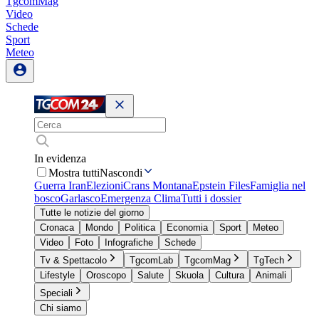
TgcomMag
Video
Schede
Sport
Meteo
In evidenza
Mostra tutti
Nascondi
Guerra Iran
Elezioni
Crans Montana
Epstein Files
Famiglia nel
bosco
Garlasco
Emergenza Clima
Tutti i dossier
Tutte le notizie del giorno
Cronaca
Mondo
Politica
Economia
Sport
Meteo
Video
Foto
Infografiche
Schede
Tv & Spettacolo
TgcomLab
TgcomMag
TgTech
Lifestyle
Oroscopo
Salute
Skuola
Cultura
Animali
Speciali
Chi siamo