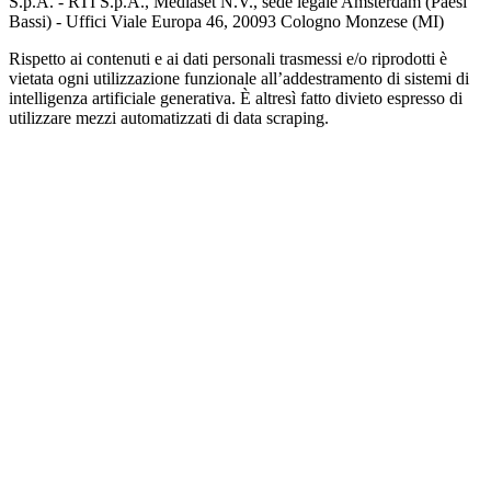
S.p.A. - RTI S.p.A., Mediaset N.V., sede legale Amsterdam (Paesi
Bassi) - Uffici Viale Europa 46, 20093 Cologno Monzese (MI)
Rispetto ai contenuti e ai dati personali trasmessi e/o riprodotti è
vietata ogni utilizzazione funzionale all’addestramento di sistemi di
intelligenza artificiale generativa. È altresì fatto divieto espresso di
utilizzare mezzi automatizzati di data scraping.