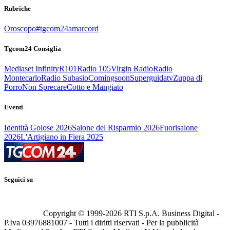
Rubriche
Oroscopo
#tgcom24amarcord
Tgcom24 Consiglia
Mediaset Infinity
R101
Radio 105
Virgin Radio
Radio
Montecarlo
Radio Subasio
Comingsoon
Superguidatv
Zuppa di
Porro
Non Sprecare
Cotto e Mangiato
Eventi
Identità Golose 2026
Salone del Risparmio 2026
Fuorisalone
2026
L'Artigiano in Fiera 2025
Seguici su
Copyright © 1999-
2026
RTI S.p.A. Business Digital -
P.Iva 03976881007 - Tutti i diritti riservati - Per la pubblicità