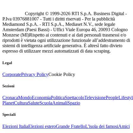
Copyright © 1999-
2026
RTI S.p.A. Business Digital -
P.Iva 03976881007 - Tutti i diritti riservati - Per la pubblicità
Mediamond S.p.A. - RTI S.p.A., Mediaset N.V., sede legale
Amsterdam (Paesi Bassi) - Uffici Viale Europa 46, 20093 Cologno
Monzese (MI)
Rispetto ai contenuti e ai dati personali trasmessi e/o
riprodotti è vietata ogni utilizzazione funzionale all’addestramento di
sistemi di intelligenza artificiale generativa. È altresì fatto divieto
espresso di utilizzare mezzi automatizzati di data scraping.
Legal
Corporate
Privacy Policy
Cookie Policy
Sezioni
Cronaca
Mondo
Economia
Politica
Spettacolo
Televisione
People
Lifestyl
Planet
Cultura
Salute
Scuola
Animali
Spazio
Speciali
Elezioni Italia
Elezioni estero
Grande Fratello
L'isola dei famosi
Amici