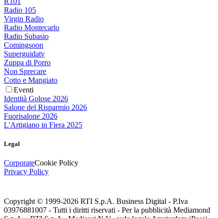
R101
Radio 105
Virgin Radio
Radio Montecarlo
Radio Subasio
Comingsoon
Superguidatv
Zuppa di Porro
Non Sprecare
Cotto e Mangiato
Eventi
Identità Golose 2026
Salone del Risparmio 2026
Fuorisalone 2026
L'Artigiano in Fiera 2025
Legal
Corporate
Cookie Policy
Privacy Policy
Copyright © 1999-
2026
RTI S.p.A. Business Digital - P.Iva
03976881007 - Tutti i diritti riservati - Per la pubblicità Mediamond