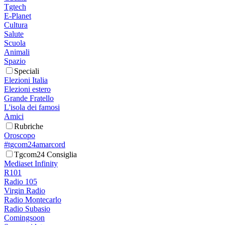
Tgtech
E-Planet
Cultura
Salute
Scuola
Animali
Spazio
Speciali
Elezioni Italia
Elezioni estero
Grande Fratello
L'isola dei famosi
Amici
Rubriche
Oroscopo
#tgcom24amarcord
Tgcom24 Consiglia
Mediaset Infinity
R101
Radio 105
Virgin Radio
Radio Montecarlo
Radio Subasio
Comingsoon