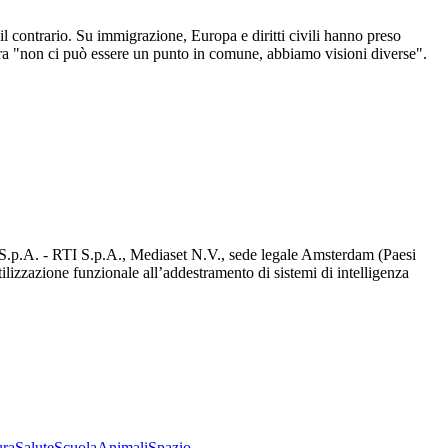
il contrario. Su immigrazione, Europa e diritti civili hanno preso
stra "non ci può essere un punto in comune, abbiamo visioni diverse".
d S.p.A. - RTI S.p.A., Mediaset N.V., sede legale Amsterdam (Paesi
utilizzazione funzionale all’addestramento di sistemi di intelligenza
ura
Salute
Scuola
Animali
Spazio