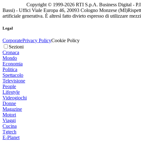
Copyright © 1999-
2026
RTI S.p.A. Business Digital - P.I
Bassi) - Uffici Viale Europa 46, 20093 Cologno Monzese (MI)
Rispett
artificiale generativa. È altresì fatto divieto espresso di utilizzare mez
Legal
Corporate
Privacy Policy
Cookie Policy
Sezioni
Cronaca
Mondo
Economia
Politica
Spettacolo
Televisione
People
Lifestyle
Videogiochi
Donne
Magazine
Motori
Viaggi
Cucina
Tgtech
E-Planet