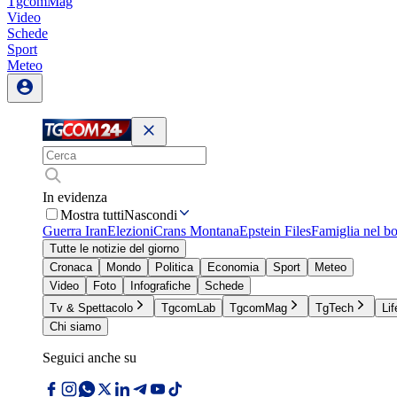
TgcomMag
Video
Schede
Sport
Meteo
In evidenza
Mostra tutti
Nascondi
Guerra Iran
Elezioni
Crans Montana
Epstein Files
Famiglia nel b
Tutte le notizie del giorno
Cronaca
Mondo
Politica
Economia
Sport
Meteo
Video
Foto
Infografiche
Schede
Tv & Spettacolo
TgcomLab
TgcomMag
TgTech
Lif
Chi siamo
Seguici anche su