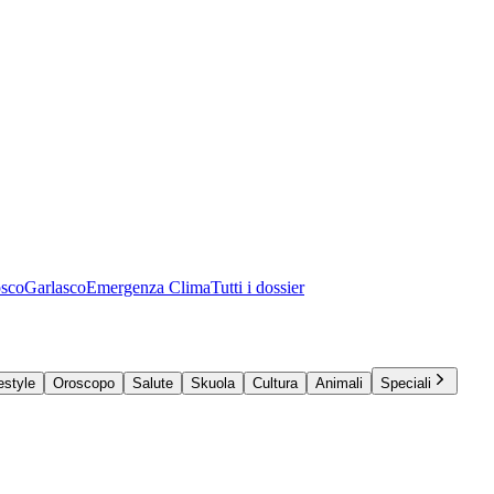
osco
Garlasco
Emergenza Clima
Tutti i dossier
estyle
Oroscopo
Salute
Skuola
Cultura
Animali
Speciali