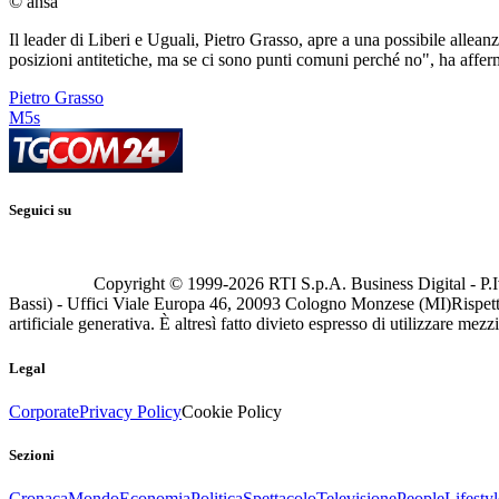
© ansa
Il leader di Liberi e Uguali, Pietro Grasso, apre a una possibile allean
posizioni antitetiche, ma se ci sono punti comuni perché no", ha affer
Pietro Grasso
M5s
Seguici su
Copyright © 1999-
2026
RTI S.p.A. Business Digital - P.I
Bassi) - Uffici Viale Europa 46, 20093 Cologno Monzese (MI)
Rispett
artificiale generativa. È altresì fatto divieto espresso di utilizzare mez
Legal
Corporate
Privacy Policy
Cookie Policy
Sezioni
Cronaca
Mondo
Economia
Politica
Spettacolo
Televisione
People
Lifestyl