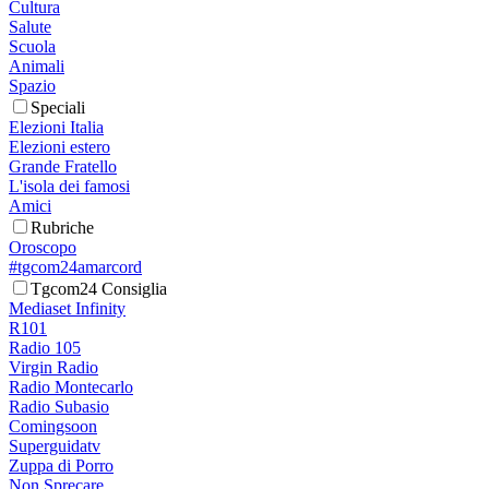
Cultura
Salute
Scuola
Animali
Spazio
Speciali
Elezioni Italia
Elezioni estero
Grande Fratello
L'isola dei famosi
Amici
Rubriche
Oroscopo
#tgcom24amarcord
Tgcom24 Consiglia
Mediaset Infinity
R101
Radio 105
Virgin Radio
Radio Montecarlo
Radio Subasio
Comingsoon
Superguidatv
Zuppa di Porro
Non Sprecare