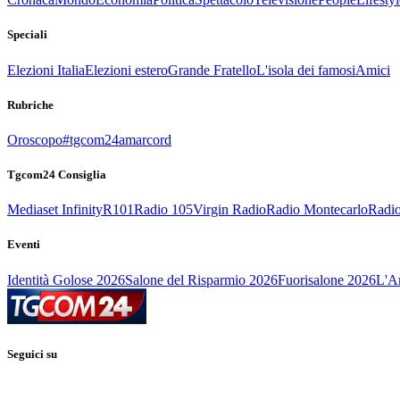
Speciali
Elezioni Italia
Elezioni estero
Grande Fratello
L'isola dei famosi
Amici
Rubriche
Oroscopo
#tgcom24amarcord
Tgcom24 Consiglia
Mediaset Infinity
R101
Radio 105
Virgin Radio
Radio Montecarlo
Radio
Eventi
Identità Golose 2026
Salone del Risparmio 2026
Fuorisalone 2026
L'Ar
Seguici su