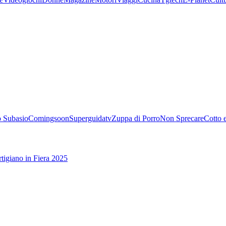
 Subasio
Comingsoon
Superguidatv
Zuppa di Porro
Non Sprecare
Cotto 
tigiano in Fiera 2025