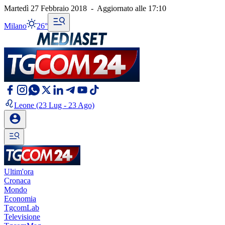
Martedì 27 Febbraio 2018
-
Aggiornato alle
17:10
Milano
26°
Leone
(23 Lug - 23 Ago)
Ultim'ora
Cronaca
Mondo
Economia
TgcomLab
Televisione