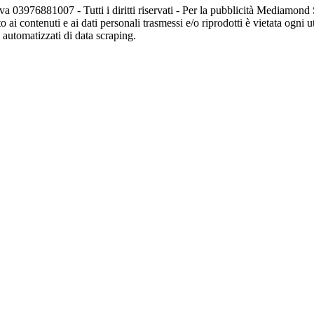
va 03976881007 - Tutti i diritti riservati - Per la pubblicità Mediamon
o ai contenuti e ai dati personali trasmessi e/o riprodotti è vietata ogni 
zi automatizzati di data scraping.