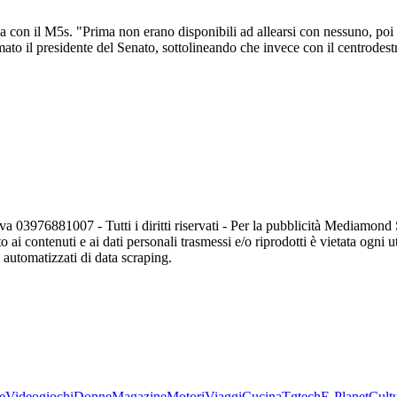
za con il M5s. "Prima non erano disponibili ad allearsi con nessuno, poi 
mato il presidente del Senato, sottolineando che invece con il centrode
va 03976881007 - Tutti i diritti riservati - Per la pubblicità Mediamon
o ai contenuti e ai dati personali trasmessi e/o riprodotti è vietata ogni 
zi automatizzati di data scraping.
e
Videogiochi
Donne
Magazine
Motori
Viaggi
Cucina
Tgtech
E-Planet
Cult