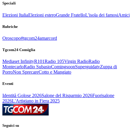
Speciali
Elezioni Italia
Elezioni estero
Grande Fratello
L'isola dei famosi
Amici
Rubriche
Oroscopo
#tgcom24amarcord
Tgcom24 Consiglia
Mediaset Infinity
R101
Radio 105
Virgin Radio
Radio
Montecarlo
Radio Subasio
Comingsoon
Superguidatv
Zuppa di
Porro
Non Sprecare
Cotto e Mangiato
Eventi
Identità Golose 2026
Salone del Risparmio 2026
Fuorisalone
2026
L'Artigiano in Fiera 2025
Seguici su