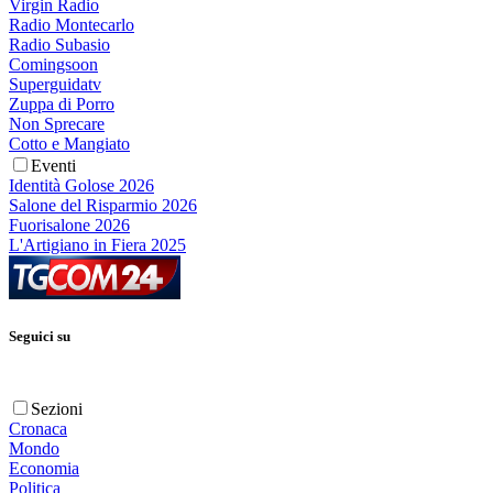
Virgin Radio
Radio Montecarlo
Radio Subasio
Comingsoon
Superguidatv
Zuppa di Porro
Non Sprecare
Cotto e Mangiato
Eventi
Identità Golose 2026
Salone del Risparmio 2026
Fuorisalone 2026
L'Artigiano in Fiera 2025
Seguici su
Sezioni
Cronaca
Mondo
Economia
Politica