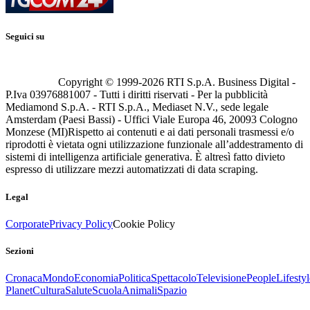
Seguici su
Copyright © 1999-
2026
RTI S.p.A. Business Digital -
P.Iva 03976881007 - Tutti i diritti riservati - Per la pubblicità
Mediamond S.p.A. - RTI S.p.A., Mediaset N.V., sede legale
Amsterdam (Paesi Bassi) - Uffici Viale Europa 46, 20093 Cologno
Monzese (MI)
Rispetto ai contenuti e ai dati personali trasmessi e/o
riprodotti è vietata ogni utilizzazione funzionale all’addestramento di
sistemi di intelligenza artificiale generativa. È altresì fatto divieto
espresso di utilizzare mezzi automatizzati di data scraping.
Legal
Corporate
Privacy Policy
Cookie Policy
Sezioni
Cronaca
Mondo
Economia
Politica
Spettacolo
Televisione
People
Lifestyl
Planet
Cultura
Salute
Scuola
Animali
Spazio