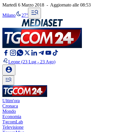
Martedì 6 Marzo 2018
-
Aggiornato alle
08:53
Milano
27°
Leone
(23 Lug - 23 Ago)
Ultim'ora
Cronaca
Mondo
Economia
TgcomLab
Televisione