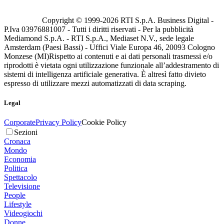
Copyright © 1999-
2026
RTI S.p.A. Business Digital -
P.Iva 03976881007 - Tutti i diritti riservati - Per la pubblicità
Mediamond S.p.A. - RTI S.p.A., Mediaset N.V., sede legale
Amsterdam (Paesi Bassi) - Uffici Viale Europa 46, 20093 Cologno
Monzese (MI)
Rispetto ai contenuti e ai dati personali trasmessi e/o
riprodotti è vietata ogni utilizzazione funzionale all’addestramento di
sistemi di intelligenza artificiale generativa. È altresì fatto divieto
espresso di utilizzare mezzi automatizzati di data scraping.
Legal
Corporate
Privacy Policy
Cookie Policy
Sezioni
Cronaca
Mondo
Economia
Politica
Spettacolo
Televisione
People
Lifestyle
Videogiochi
Donne