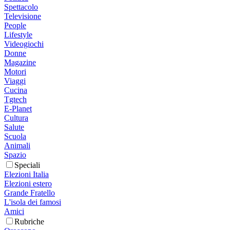
Spettacolo
Televisione
People
Lifestyle
Videogiochi
Donne
Magazine
Motori
Viaggi
Cucina
Tgtech
E-Planet
Cultura
Salute
Scuola
Animali
Spazio
Speciali
Elezioni Italia
Elezioni estero
Grande Fratello
L'isola dei famosi
Amici
Rubriche