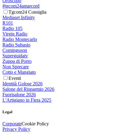
Oroscopo
#tgcom24amarcord
Tgcom24 Consiglia
Mediaset Infinity
R101
Radio 105
Virgin Radio
Radio Montecarlo
Radio Subasio
Comingsoon
Superguidatv
Zuppa di Porro
Non Sprecare
Cotto e Mangiato
Eventi
Identità Golose 2026
Salone del Risparmio 2026
Fuorisalone 2026
L'Artigiano in Fiera 2025
Legal
Corporate
Cookie Policy
Privacy Policy