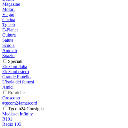
Magazine
Motori
Viaggi
Cucina
Tgtech
E-Planet
Cultura
Salute
Scuola
Animali
Spazio
Speciali
Elezioni Italia
Elezioni estero
Grande Fratello
L'isola dei famosi
Amici
Rubriche
Oroscopo
#tgcom24amarcord
Tgcom24 Consiglia
Mediaset Infinity
R101
Radio 105