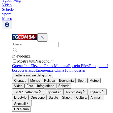
TgcomMag
Video
Schede
Sport
Meteo
In evidenza
Mostra tutti
Nascondi
Guerra Iran
Elezioni
Crans Montana
Epstein Files
Famiglia nel
bosco
Garlasco
Emergenza Clima
Tutti i dossier
Tutte le notizie del giorno
Cronaca
Mondo
Politica
Economia
Sport
Meteo
Video
Foto
Infografiche
Schede
Tv & Spettacolo
TgcomLab
TgcomMag
TgTech
Lifestyle
Oroscopo
Salute
Skuola
Cultura
Animali
Speciali
Chi siamo