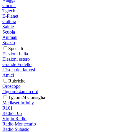
Viaggi
Cucina
Tgtech
E-Planet
Cultura
Salute
Scuola
Animali
Spazio
Speciali
Elezioni Italia
Elezioni estero
Grande Fratello
L'isola dei famosi
Amici
Rubriche
Oroscopo
#tgcom24amarcord
Tgcom24 Consiglia
Mediaset Infinity
R101
Radio 105
Virgin Radio
Radio Montecarlo
Radio Subasio