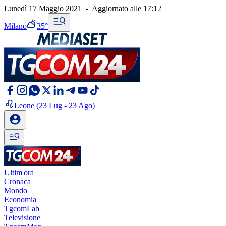
Lunedì 17 Maggio 2021
-
Aggiornato alle
17:12
Milano
35°
Leone
(23 Lug - 23 Ago)
Ultim'ora
Cronaca
Mondo
Economia
TgcomLab
Televisione