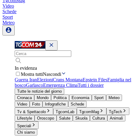
TgcomMag
Video
Schede
Sport
Meteo
In evidenza
Mostra tutti
Nascondi
Guerra Iran
Elezioni
Crans Montana
Epstein Files
Famiglia nel
bosco
Garlasco
Emergenza Clima
Tutti i dossier
Tutte le notizie del giorno
Cronaca
Mondo
Politica
Economia
Sport
Meteo
Video
Foto
Infografiche
Schede
Tv & Spettacolo
TgcomLab
TgcomMag
TgTech
Lifestyle
Oroscopo
Salute
Skuola
Cultura
Animali
Speciali
Chi siamo