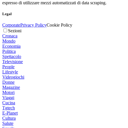
espresso di utilizzare mezzi automatizzati di data scraping.
Legal
Corporate
Privacy Policy
Cookie Policy
Sezioni
Cronaca
Mondo
Economia
Politica
Spettacolo
Televisione
People
Lifestyle
Videogiochi
Donne
Magazine
Motori
Viaggi
Cucina
Tgtech
E-Planet
Cultura
Salute