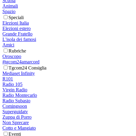
Scuola
Animali
Spazio
Speciali
Elezioni Italia
Elezioni estero
Grande Fratello
L'isola dei famosi
Amici
Rubriche
Oroscopo
#tgcom24amarcord
Tgcom24 Consiglia
Mediaset Infinity
R101
Radio 105
Virgin Radio
Radio Montecarlo
Radio Subasio
Comingsoon
Superguidatv
Zuppa di Porro
Non Sprecare
Cotto e Mangiato
Eventi