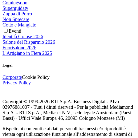
Comingsoon
Superguidatv
Zuppa di Porro
Non Sprecare
Cotto e Mangiato
Eventi
Identità Golose 2026
Salone del Risparmio 2026
Fuorisalone 2026
L'Artigiano in Fiera 2025
Legal
Corporate
Cookie Policy
Privacy Policy
Copyright © 1999-
2026
RTI S.p.A. Business Digital - P.Iva
03976881007 - Tutti i diritti riservati - Per la pubblicità Mediamond
S.p.A. - RTI S.p.A., Mediaset N.V., sede legale Amsterdam (Paesi
Bassi) - Uffici Viale Europa 46, 20093 Cologno Monzese (MI)
Rispetto ai contenuti e ai dati personali trasmessi e/o riprodotti è
vietata ogni utilizzazione funzionale all’addestramento di sistemi di