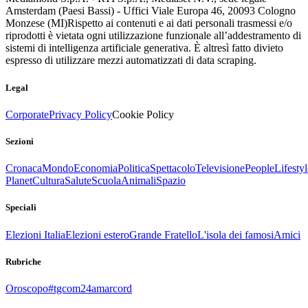
Amsterdam (Paesi Bassi) - Uffici Viale Europa 46, 20093 Cologno
Monzese (MI)
Rispetto ai contenuti e ai dati personali trasmessi e/o
riprodotti è vietata ogni utilizzazione funzionale all’addestramento di
sistemi di intelligenza artificiale generativa. È altresì fatto divieto
espresso di utilizzare mezzi automatizzati di data scraping.
Legal
Corporate
Privacy Policy
Cookie Policy
Sezioni
Cronaca
Mondo
Economia
Politica
Spettacolo
Televisione
People
Lifestyl
Planet
Cultura
Salute
Scuola
Animali
Spazio
Speciali
Elezioni Italia
Elezioni estero
Grande Fratello
L'isola dei famosi
Amici
Rubriche
Oroscopo
#tgcom24amarcord