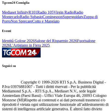
Tgcom24 Consiglia
Mediaset Infinity
R101
Radio 105
Virgin Radio
Radio
Montecarlo
Radio Subasio
Comingsoon
Superguidatv
Zuppa di
Porro
Non Sprecare
Cotto e Mangiato
Eventi
Identità Golose 2026
Salone del Risparmio 2026
Fuorisalone
2026
L'Artigiano in Fiera 2025
Seguici su
Copyright © 1999-
2026
RTI S.p.A. Business Digital -
P.Iva 03976881007 - Tutti i diritti riservati - Per la pubblicità
Mediamond S.p.A. - RTI S.p.A., Mediaset N.V., sede legale
Amsterdam (Paesi Bassi) - Uffici Viale Europa 46, 20093 Cologno
Monzese (MI)
Rispetto ai contenuti e ai dati personali trasmessi e/o
riprodotti è vietata ogni utilizzazione funzionale all’addestramento di
sistemi di intelligenza artificiale generativa. È altresì fatto divieto