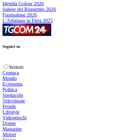
Identità Golose 2026
Salone del Risparmio 2026
Fuorisalone 2026
L'Artigiano in Fiera 2025
Seguici su
Sezioni
Cronaca
Mondo
Economia
Politica
Spettacolo
Televisione
People
Lifestyle
Videogiochi
Donne
Magazine
Motori