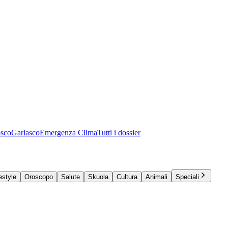
osco
Garlasco
Emergenza Clima
Tutti i dossier
estyle
Oroscopo
Salute
Skuola
Cultura
Animali
Speciali