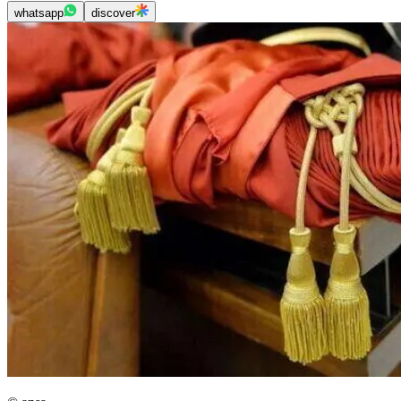
whatsapp
discover