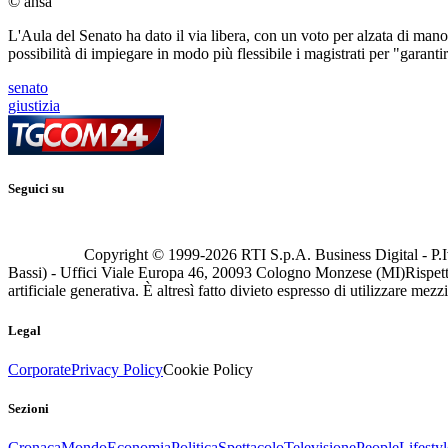
© ansa
L'Aula del Senato ha dato il via libera, con un voto per alzata di mano,
possibilità di impiegare in modo più flessibile i magistrati per "garanti
senato
giustizia
Seguici su
Copyright © 1999-
2026
RTI S.p.A. Business Digital - P.I
Bassi) - Uffici Viale Europa 46, 20093 Cologno Monzese (MI)
Rispett
artificiale generativa. È altresì fatto divieto espresso di utilizzare mez
Legal
Corporate
Privacy Policy
Cookie Policy
Sezioni
Cronaca
Mondo
Economia
Politica
Spettacolo
Televisione
People
Lifestyl