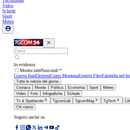
TgcomMag
Video
Schede
Sport
Meteo
In evidenza
Mostra tutti
Nascondi
Guerra Iran
Elezioni
Crans Montana
Epstein Files
Famiglia nel b
Tutte le notizie del giorno
Cronaca
Mondo
Politica
Economia
Sport
Meteo
Video
Foto
Infografiche
Schede
Tv & Spettacolo
TgcomLab
TgcomMag
TgTech
Lif
Chi siamo
Seguici anche su