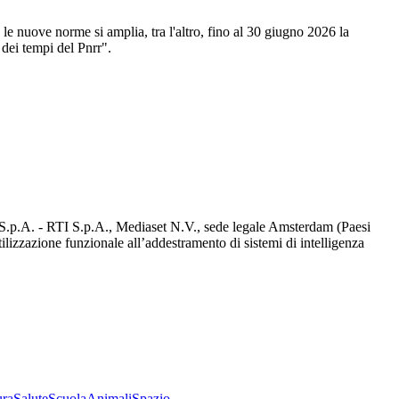
 le nuove norme si amplia, tra l'altro, fino al 30 giugno 2026 la
 dei tempi del Pnrr".
d S.p.A. - RTI S.p.A., Mediaset N.V., sede legale Amsterdam (Paesi
utilizzazione funzionale all’addestramento di sistemi di intelligenza
ura
Salute
Scuola
Animali
Spazio