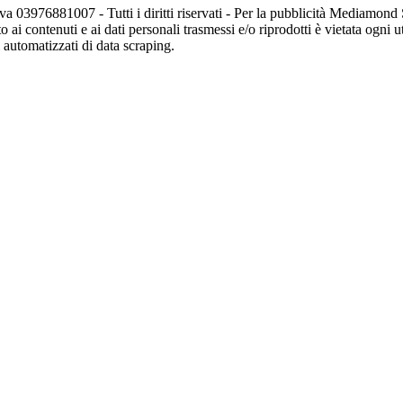
va 03976881007 - Tutti i diritti riservati - Per la pubblicità Mediamon
o ai contenuti e ai dati personali trasmessi e/o riprodotti è vietata ogni 
zi automatizzati di data scraping.