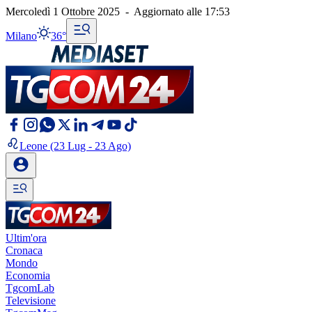
Mercoledì 1 Ottobre 2025
-
Aggiornato alle
17:53
Milano
36°
Leone
(23 Lug - 23 Ago)
Ultim'ora
Cronaca
Mondo
Economia
TgcomLab
Televisione