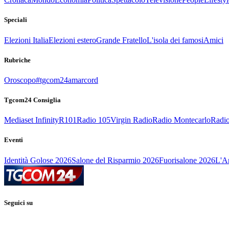
Speciali
Elezioni Italia
Elezioni estero
Grande Fratello
L'isola dei famosi
Amici
Rubriche
Oroscopo
#tgcom24amarcord
Tgcom24 Consiglia
Mediaset Infinity
R101
Radio 105
Virgin Radio
Radio Montecarlo
Radio
Eventi
Identità Golose 2026
Salone del Risparmio 2026
Fuorisalone 2026
L'Ar
Seguici su