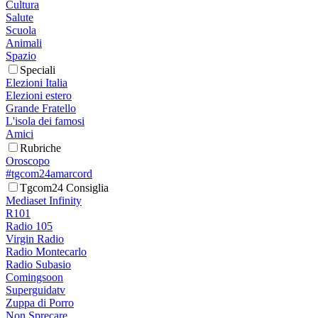
Cultura
Salute
Scuola
Animali
Spazio
Speciali
Elezioni Italia
Elezioni estero
Grande Fratello
L'isola dei famosi
Amici
Rubriche
Oroscopo
#tgcom24amarcord
Tgcom24 Consiglia
Mediaset Infinity
R101
Radio 105
Virgin Radio
Radio Montecarlo
Radio Subasio
Comingsoon
Superguidatv
Zuppa di Porro
Non Sprecare