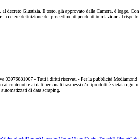
 al decreto Giustizia. Il testo, già approvato dalla Camera, è legge. Con
re la celere definizione dei procedimenti pendenti in relazione al rispetto
va 03976881007 - Tutti i diritti riservati - Per la pubblicità Mediamon
o ai contenuti e ai dati personali trasmessi e/o riprodotti è vietata ogni 
zi automatizzati di data scraping.
e
Videogiochi
Donne
Magazine
Motori
Viaggi
Cucina
Tgtech
E-Planet
Cult