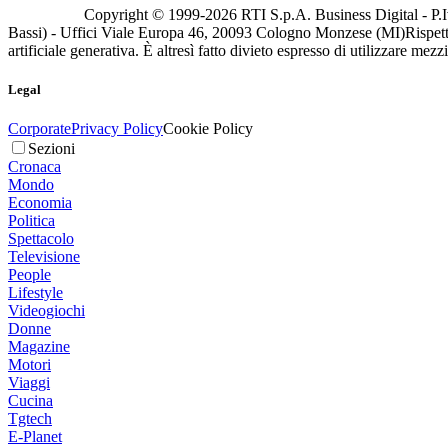
Copyright © 1999-
2026
RTI S.p.A. Business Digital - P.I
Bassi) - Uffici Viale Europa 46, 20093 Cologno Monzese (MI)
Rispett
artificiale generativa. È altresì fatto divieto espresso di utilizzare mez
Legal
Corporate
Privacy Policy
Cookie Policy
Sezioni
Cronaca
Mondo
Economia
Politica
Spettacolo
Televisione
People
Lifestyle
Videogiochi
Donne
Magazine
Motori
Viaggi
Cucina
Tgtech
E-Planet