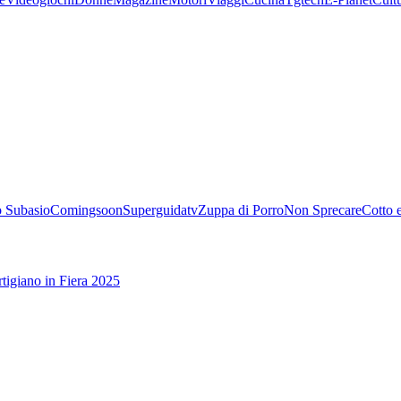
 Subasio
Comingsoon
Superguidatv
Zuppa di Porro
Non Sprecare
Cotto 
tigiano in Fiera 2025