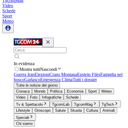
TgcomMag
Video
Schede
Sport
Meteo
In evidenza
Mostra tutti
Nascondi
Guerra Iran
Elezioni
Crans Montana
Epstein Files
Famiglia nel
bosco
Garlasco
Emergenza Clima
Tutti i dossier
Tutte le notizie del giorno
Cronaca
Mondo
Politica
Economia
Sport
Meteo
Video
Foto
Infografiche
Schede
Tv & Spettacolo
TgcomLab
TgcomMag
TgTech
Lifestyle
Oroscopo
Salute
Skuola
Cultura
Animali
Speciali
Chi siamo