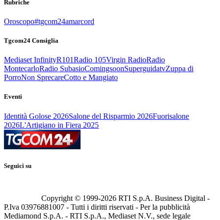
Rubriche
Oroscopo
#tgcom24amarcord
Tgcom24 Consiglia
Mediaset Infinity
R101
Radio 105
Virgin Radio
Radio
Montecarlo
Radio Subasio
Comingsoon
Superguidatv
Zuppa di
Porro
Non Sprecare
Cotto e Mangiato
Eventi
Identità Golose 2026
Salone del Risparmio 2026
Fuorisalone
2026
L'Artigiano in Fiera 2025
Seguici su
Copyright © 1999-
2026
RTI S.p.A. Business Digital -
P.Iva 03976881007 - Tutti i diritti riservati - Per la pubblicità
Mediamond S.p.A. - RTI S.p.A., Mediaset N.V., sede legale