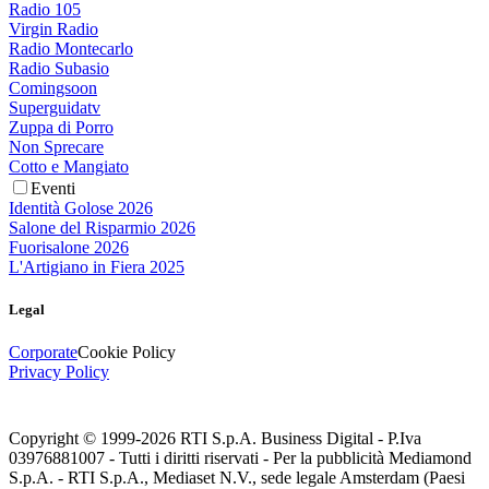
Radio 105
Virgin Radio
Radio Montecarlo
Radio Subasio
Comingsoon
Superguidatv
Zuppa di Porro
Non Sprecare
Cotto e Mangiato
Eventi
Identità Golose 2026
Salone del Risparmio 2026
Fuorisalone 2026
L'Artigiano in Fiera 2025
Legal
Corporate
Cookie Policy
Privacy Policy
Copyright © 1999-
2026
RTI S.p.A. Business Digital - P.Iva
03976881007 - Tutti i diritti riservati - Per la pubblicità Mediamond
S.p.A. - RTI S.p.A., Mediaset N.V., sede legale Amsterdam (Paesi