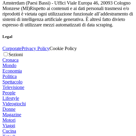
Amsterdam (Paesi Bassi) - Uffici Viale Europa 46, 20093 Cologno
Monzese (MI)
Rispetto ai contenuti e ai dati personali trasmessi e/o
riprodotti è vietata ogni utilizzazione funzionale all’addestramento di
sistemi di intelligenza artificiale generativa. È altresì fatto divieto
espresso di utilizzare mezzi automatizzati di data scraping.
Legal
Corporate
Privacy Policy
Cookie Policy
Sezioni
Cronaca
Mondo
Economia
Politica
Spettacolo
Televisione
People
Lifestyle
Videogiochi
Donne
Magazine
Motori
Viaggi
Cucina