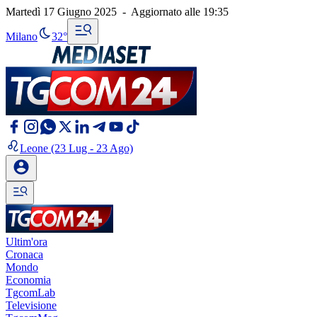
Martedì 17 Giugno 2025
-
Aggiornato alle
19:35
Milano
32°
Leone
(23 Lug - 23 Ago)
Ultim'ora
Cronaca
Mondo
Economia
TgcomLab
Televisione