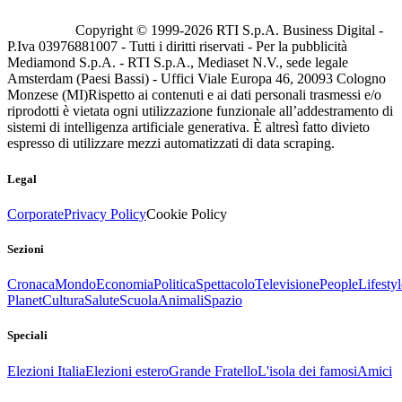
Copyright © 1999-
2026
RTI S.p.A. Business Digital -
P.Iva 03976881007 - Tutti i diritti riservati - Per la pubblicità
Mediamond S.p.A. - RTI S.p.A., Mediaset N.V., sede legale
Amsterdam (Paesi Bassi) - Uffici Viale Europa 46, 20093 Cologno
Monzese (MI)
Rispetto ai contenuti e ai dati personali trasmessi e/o
riprodotti è vietata ogni utilizzazione funzionale all’addestramento di
sistemi di intelligenza artificiale generativa. È altresì fatto divieto
espresso di utilizzare mezzi automatizzati di data scraping.
Legal
Corporate
Privacy Policy
Cookie Policy
Sezioni
Cronaca
Mondo
Economia
Politica
Spettacolo
Televisione
People
Lifestyl
Planet
Cultura
Salute
Scuola
Animali
Spazio
Speciali
Elezioni Italia
Elezioni estero
Grande Fratello
L'isola dei famosi
Amici