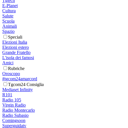
Tgtech
E-Planet
Cultura
Salute
Scuola
Animali
Spazio
Speciali
Elezioni Italia
Elezioni estero
Grande Fratello
L'isola dei famosi
Amici
Rubriche
Oroscopo
#tgcom24amarcord
Tgcom24 Consiglia
Mediaset Infinity
R101
Radio 105
Virgin Radio
Radio Montecarlo
Radio Subasio
Comingsoon
Superguidatv