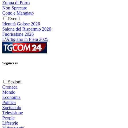
Zuppa di Porro
Non Sprecare
Cotto e Mangiato
Eventi
Identità Golose 2026
Salone del Risparmio 2026
Fuorisalone 2026
L'Artigiano in Fiera 2025
Seguici su
Sezioni
Cronaca
Mondo
Economia
Politica
Spettacolo
Televisione
People
Lifestyle