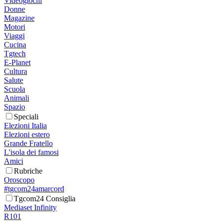
Videogiochi
Donne
Magazine
Motori
Viaggi
Cucina
Tgtech
E-Planet
Cultura
Salute
Scuola
Animali
Spazio
Speciali
Elezioni Italia
Elezioni estero
Grande Fratello
L'isola dei famosi
Amici
Rubriche
Oroscopo
#tgcom24amarcord
Tgcom24 Consiglia
Mediaset Infinity
R101