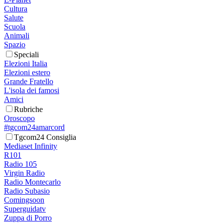
Cultura
Salute
Scuola
Animali
Spazio
Speciali
Elezioni Italia
Elezioni estero
Grande Fratello
L'isola dei famosi
Amici
Rubriche
Oroscopo
#tgcom24amarcord
Tgcom24 Consiglia
Mediaset Infinity
R101
Radio 105
Virgin Radio
Radio Montecarlo
Radio Subasio
Comingsoon
Superguidatv
Zuppa di Porro