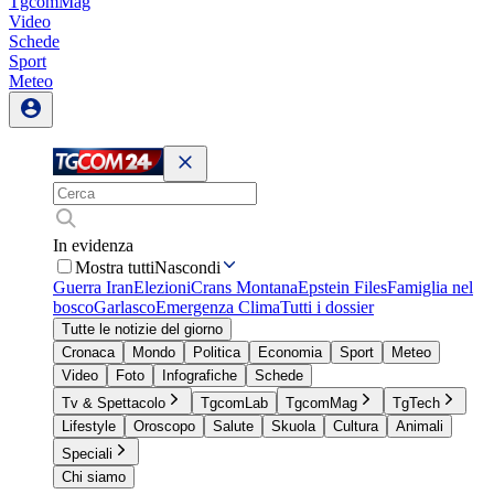
TgcomMag
Video
Schede
Sport
Meteo
In evidenza
Mostra tutti
Nascondi
Guerra Iran
Elezioni
Crans Montana
Epstein Files
Famiglia nel
bosco
Garlasco
Emergenza Clima
Tutti i dossier
Tutte le notizie del giorno
Cronaca
Mondo
Politica
Economia
Sport
Meteo
Video
Foto
Infografiche
Schede
Tv & Spettacolo
TgcomLab
TgcomMag
TgTech
Lifestyle
Oroscopo
Salute
Skuola
Cultura
Animali
Speciali
Chi siamo