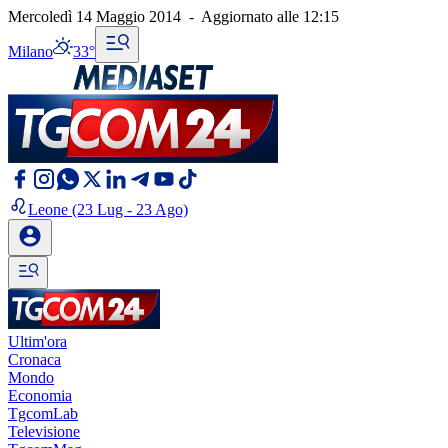
Mercoledì 14 Maggio 2014
-
Aggiornato alle
12:15
Milano
33°
Leone
(23 Lug - 23 Ago)
Ultim'ora
Cronaca
Mondo
Economia
TgcomLab
Televisione