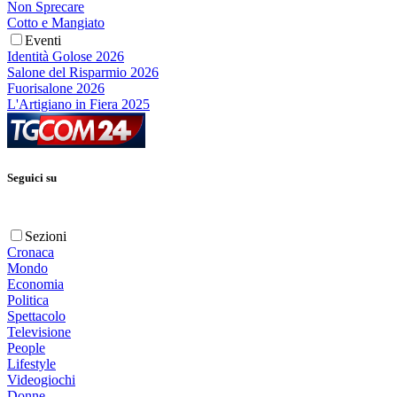
Non Sprecare
Cotto e Mangiato
Eventi
Identità Golose 2026
Salone del Risparmio 2026
Fuorisalone 2026
L'Artigiano in Fiera 2025
Seguici su
Sezioni
Cronaca
Mondo
Economia
Politica
Spettacolo
Televisione
People
Lifestyle
Videogiochi
Donne