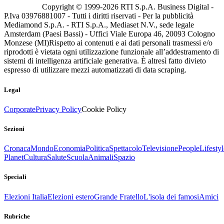
Copyright © 1999-
2026
RTI S.p.A. Business Digital -
P.Iva 03976881007 - Tutti i diritti riservati - Per la pubblicità
Mediamond S.p.A. - RTI S.p.A., Mediaset N.V., sede legale
Amsterdam (Paesi Bassi) - Uffici Viale Europa 46, 20093 Cologno
Monzese (MI)
Rispetto ai contenuti e ai dati personali trasmessi e/o
riprodotti è vietata ogni utilizzazione funzionale all’addestramento di
sistemi di intelligenza artificiale generativa. È altresì fatto divieto
espresso di utilizzare mezzi automatizzati di data scraping.
Legal
Corporate
Privacy Policy
Cookie Policy
Sezioni
Cronaca
Mondo
Economia
Politica
Spettacolo
Televisione
People
Lifestyl
Planet
Cultura
Salute
Scuola
Animali
Spazio
Speciali
Elezioni Italia
Elezioni estero
Grande Fratello
L'isola dei famosi
Amici
Rubriche