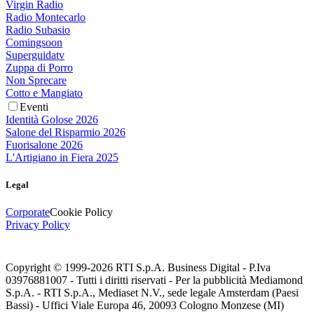
Virgin Radio
Radio Montecarlo
Radio Subasio
Comingsoon
Superguidatv
Zuppa di Porro
Non Sprecare
Cotto e Mangiato
Eventi
Identità Golose 2026
Salone del Risparmio 2026
Fuorisalone 2026
L'Artigiano in Fiera 2025
Legal
Corporate
Cookie Policy
Privacy Policy
Copyright © 1999-
2026
RTI S.p.A. Business Digital - P.Iva
03976881007 - Tutti i diritti riservati - Per la pubblicità Mediamond
S.p.A. - RTI S.p.A., Mediaset N.V., sede legale Amsterdam (Paesi
Bassi) - Uffici Viale Europa 46, 20093 Cologno Monzese (MI)