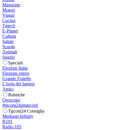
Magazine
Motori
Viaggi
Cucina
Tgtech
E-Planet
Cultura
Salute
Scuola
Animali
Spazio
Speciali
Elezioni Italia
Elezioni estero
Grande Fratello
L'isola dei famosi
Amici
Rubriche
Oroscopo
#tgcom24amarcord
Tgcom24 Consiglia
Mediaset Infinity
R101
Radio 105