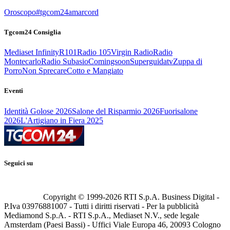
Oroscopo
#tgcom24amarcord
Tgcom24 Consiglia
Mediaset Infinity
R101
Radio 105
Virgin Radio
Radio
Montecarlo
Radio Subasio
Comingsoon
Superguidatv
Zuppa di
Porro
Non Sprecare
Cotto e Mangiato
Eventi
Identità Golose 2026
Salone del Risparmio 2026
Fuorisalone
2026
L'Artigiano in Fiera 2025
Seguici su
Copyright © 1999-
2026
RTI S.p.A. Business Digital -
P.Iva 03976881007 - Tutti i diritti riservati - Per la pubblicità
Mediamond S.p.A. - RTI S.p.A., Mediaset N.V., sede legale
Amsterdam (Paesi Bassi) - Uffici Viale Europa 46, 20093 Cologno