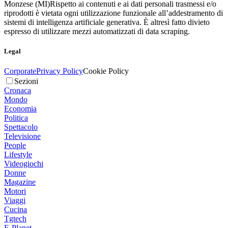
Monzese (MI)
Rispetto ai contenuti e ai dati personali trasmessi e/o
riprodotti è vietata ogni utilizzazione funzionale all’addestramento di
sistemi di intelligenza artificiale generativa. È altresì fatto divieto
espresso di utilizzare mezzi automatizzati di data scraping.
Legal
Corporate
Privacy Policy
Cookie Policy
Sezioni
Cronaca
Mondo
Economia
Politica
Spettacolo
Televisione
People
Lifestyle
Videogiochi
Donne
Magazine
Motori
Viaggi
Cucina
Tgtech
E-Planet