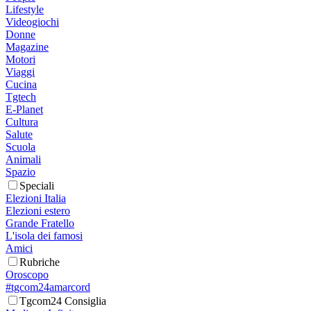
Lifestyle
Videogiochi
Donne
Magazine
Motori
Viaggi
Cucina
Tgtech
E-Planet
Cultura
Salute
Scuola
Animali
Spazio
Speciali
Elezioni Italia
Elezioni estero
Grande Fratello
L'isola dei famosi
Amici
Rubriche
Oroscopo
#tgcom24amarcord
Tgcom24 Consiglia