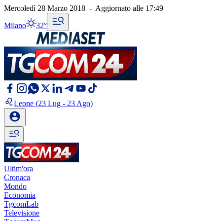
Mercoledì 28 Marzo 2018
-
Aggiornato alle
17:49
Milano
32°
Leone
(23 Lug - 23 Ago)
Ultim'ora
Cronaca
Mondo
Economia
TgcomLab
Televisione