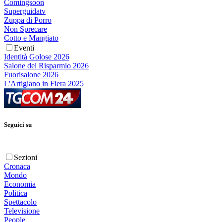
Comingsoon
Superguidatv
Zuppa di Porro
Non Sprecare
Cotto e Mangiato
Eventi
Identità Golose 2026
Salone del Risparmio 2026
Fuorisalone 2026
L'Artigiano in Fiera 2025
Seguici su
Sezioni
Cronaca
Mondo
Economia
Politica
Spettacolo
Televisione
People