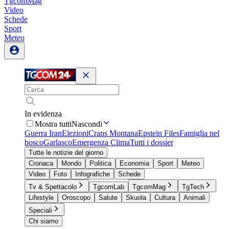
TgcomMag
Video
Schede
Sport
Meteo
In evidenza
Mostra tutti
Nascondi
Guerra Iran
Elezioni
Crans Montana
Epstein Files
Famiglia nel
bosco
Garlasco
Emergenza Clima
Tutti i dossier
Tutte le notizie del giorno
Cronaca
Mondo
Politica
Economia
Sport
Meteo
Video
Foto
Infografiche
Schede
Tv & Spettacolo
TgcomLab
TgcomMag
TgTech
Lifestyle
Oroscopo
Salute
Skuola
Cultura
Animali
Speciali
Chi siamo