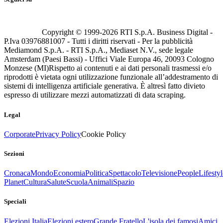
Copyright © 1999-
2026
RTI S.p.A. Business Digital -
P.Iva 03976881007 - Tutti i diritti riservati - Per la pubblicità
Mediamond S.p.A. - RTI S.p.A., Mediaset N.V., sede legale
Amsterdam (Paesi Bassi) - Uffici Viale Europa 46, 20093 Cologno
Monzese (MI)
Rispetto ai contenuti e ai dati personali trasmessi e/o
riprodotti è vietata ogni utilizzazione funzionale all’addestramento di
sistemi di intelligenza artificiale generativa. È altresì fatto divieto
espresso di utilizzare mezzi automatizzati di data scraping.
Legal
Corporate
Privacy Policy
Cookie Policy
Sezioni
Cronaca
Mondo
Economia
Politica
Spettacolo
Televisione
People
Lifestyl
Planet
Cultura
Salute
Scuola
Animali
Spazio
Speciali
Elezioni Italia
Elezioni estero
Grande Fratello
L'isola dei famosi
Amici