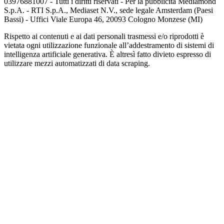
03976881007 - Tutti i diritti riservati - Per la pubblicità Mediamond
S.p.A. - RTI S.p.A., Mediaset N.V., sede legale Amsterdam (Paesi
Bassi) - Uffici Viale Europa 46, 20093 Cologno Monzese (MI)
Rispetto ai contenuti e ai dati personali trasmessi e/o riprodotti è
vietata ogni utilizzazione funzionale all’addestramento di sistemi di
intelligenza artificiale generativa. È altresì fatto divieto espresso di
utilizzare mezzi automatizzati di data scraping.