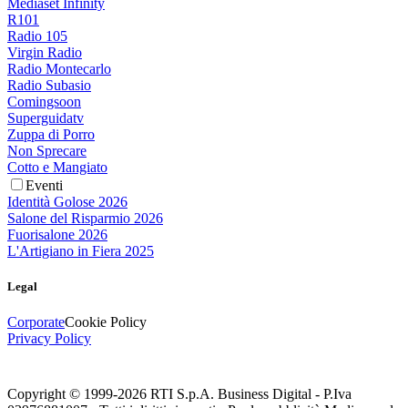
Mediaset Infinity
R101
Radio 105
Virgin Radio
Radio Montecarlo
Radio Subasio
Comingsoon
Superguidatv
Zuppa di Porro
Non Sprecare
Cotto e Mangiato
Eventi
Identità Golose 2026
Salone del Risparmio 2026
Fuorisalone 2026
L'Artigiano in Fiera 2025
Legal
Corporate
Cookie Policy
Privacy Policy
Copyright © 1999-
2026
RTI S.p.A. Business Digital - P.Iva