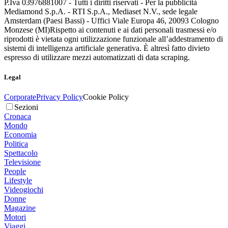
P.Iva 03976881007 - Tutti i diritti riservati - Per la pubblicità
Mediamond S.p.A. - RTI S.p.A., Mediaset N.V., sede legale
Amsterdam (Paesi Bassi) - Uffici Viale Europa 46, 20093 Cologno
Monzese (MI)
Rispetto ai contenuti e ai dati personali trasmessi e/o
riprodotti è vietata ogni utilizzazione funzionale all’addestramento di
sistemi di intelligenza artificiale generativa. È altresì fatto divieto
espresso di utilizzare mezzi automatizzati di data scraping.
Legal
Corporate
Privacy Policy
Cookie Policy
Sezioni
Cronaca
Mondo
Economia
Politica
Spettacolo
Televisione
People
Lifestyle
Videogiochi
Donne
Magazine
Motori
Viaggi