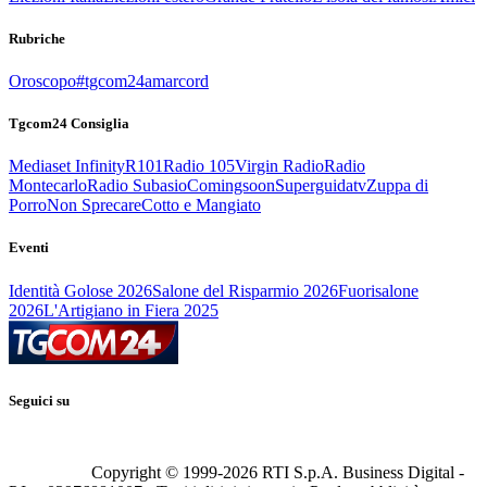
Rubriche
Oroscopo
#tgcom24amarcord
Tgcom24 Consiglia
Mediaset Infinity
R101
Radio 105
Virgin Radio
Radio
Montecarlo
Radio Subasio
Comingsoon
Superguidatv
Zuppa di
Porro
Non Sprecare
Cotto e Mangiato
Eventi
Identità Golose 2026
Salone del Risparmio 2026
Fuorisalone
2026
L'Artigiano in Fiera 2025
Seguici su
Copyright © 1999-
2026
RTI S.p.A. Business Digital -