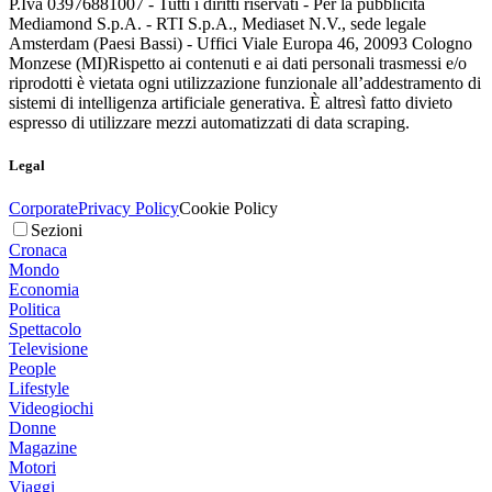
P.Iva 03976881007 - Tutti i diritti riservati - Per la pubblicità
Mediamond S.p.A. - RTI S.p.A., Mediaset N.V., sede legale
Amsterdam (Paesi Bassi) - Uffici Viale Europa 46, 20093 Cologno
Monzese (MI)
Rispetto ai contenuti e ai dati personali trasmessi e/o
riprodotti è vietata ogni utilizzazione funzionale all’addestramento di
sistemi di intelligenza artificiale generativa. È altresì fatto divieto
espresso di utilizzare mezzi automatizzati di data scraping.
Legal
Corporate
Privacy Policy
Cookie Policy
Sezioni
Cronaca
Mondo
Economia
Politica
Spettacolo
Televisione
People
Lifestyle
Videogiochi
Donne
Magazine
Motori
Viaggi