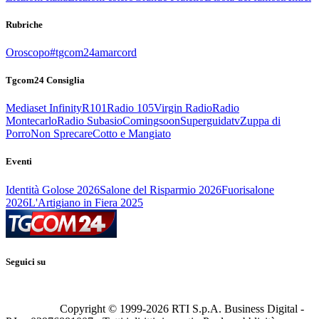
Rubriche
Oroscopo
#tgcom24amarcord
Tgcom24 Consiglia
Mediaset Infinity
R101
Radio 105
Virgin Radio
Radio
Montecarlo
Radio Subasio
Comingsoon
Superguidatv
Zuppa di
Porro
Non Sprecare
Cotto e Mangiato
Eventi
Identità Golose 2026
Salone del Risparmio 2026
Fuorisalone
2026
L'Artigiano in Fiera 2025
Seguici su
Copyright © 1999-
2026
RTI S.p.A. Business Digital -