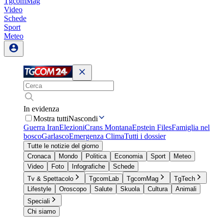
TgcomMag
Video
Schede
Sport
Meteo
In evidenza
Mostra tutti
Nascondi
Guerra Iran
Elezioni
Crans Montana
Epstein Files
Famiglia nel
bosco
Garlasco
Emergenza Clima
Tutti i dossier
Tutte le notizie del giorno
Cronaca
Mondo
Politica
Economia
Sport
Meteo
Video
Foto
Infografiche
Schede
Tv & Spettacolo
TgcomLab
TgcomMag
TgTech
Lifestyle
Oroscopo
Salute
Skuola
Cultura
Animali
Speciali
Chi siamo