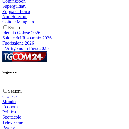
Comingsoon
Superguidatv
Zuppa di Porro
Non Sprecare
Cotto e Mangiato
Eventi
Identità Golose 2026
Salone del Risparmio 2026
Fuorisalone 2026
L'Artigiano in Fiera 2025
Seguici su
Sezioni
Cronaca
Mondo
Economia
Politica
Spettacolo
Televisione
People