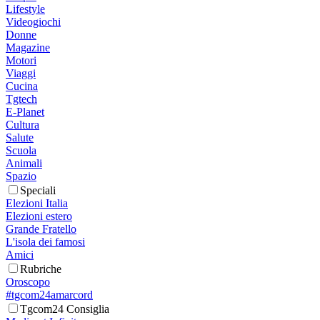
Lifestyle
Videogiochi
Donne
Magazine
Motori
Viaggi
Cucina
Tgtech
E-Planet
Cultura
Salute
Scuola
Animali
Spazio
Speciali
Elezioni Italia
Elezioni estero
Grande Fratello
L'isola dei famosi
Amici
Rubriche
Oroscopo
#tgcom24amarcord
Tgcom24 Consiglia