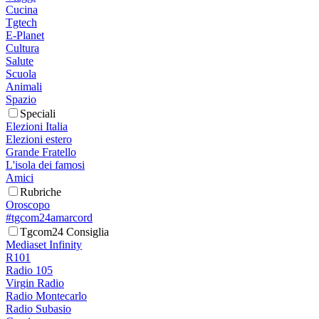
Cucina
Tgtech
E-Planet
Cultura
Salute
Scuola
Animali
Spazio
Speciali
Elezioni Italia
Elezioni estero
Grande Fratello
L'isola dei famosi
Amici
Rubriche
Oroscopo
#tgcom24amarcord
Tgcom24 Consiglia
Mediaset Infinity
R101
Radio 105
Virgin Radio
Radio Montecarlo
Radio Subasio