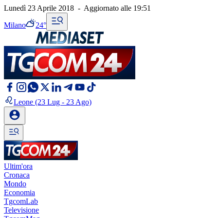
Lunedì 23 Aprile 2018
-
Aggiornato alle
19:51
Milano
24°
Leone
(23 Lug - 23 Ago)
Ultim'ora
Cronaca
Mondo
Economia
TgcomLab
Televisione