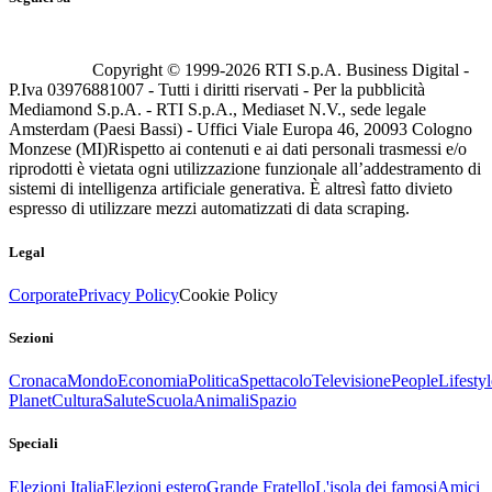
Copyright © 1999-
2026
RTI S.p.A. Business Digital -
P.Iva 03976881007 - Tutti i diritti riservati - Per la pubblicità
Mediamond S.p.A. - RTI S.p.A., Mediaset N.V., sede legale
Amsterdam (Paesi Bassi) - Uffici Viale Europa 46, 20093 Cologno
Monzese (MI)
Rispetto ai contenuti e ai dati personali trasmessi e/o
riprodotti è vietata ogni utilizzazione funzionale all’addestramento di
sistemi di intelligenza artificiale generativa. È altresì fatto divieto
espresso di utilizzare mezzi automatizzati di data scraping.
Legal
Corporate
Privacy Policy
Cookie Policy
Sezioni
Cronaca
Mondo
Economia
Politica
Spettacolo
Televisione
People
Lifestyl
Planet
Cultura
Salute
Scuola
Animali
Spazio
Speciali
Elezioni Italia
Elezioni estero
Grande Fratello
L'isola dei famosi
Amici