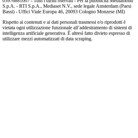
03976881007 - Tutti i diritti riservati - Per la pubblicità Mediamond
S.p.A. - RTI S.p.A., Mediaset N.V., sede legale Amsterdam (Paesi
Bassi) - Uffici Viale Europa 46, 20093 Cologno Monzese (MI)
Rispetto ai contenuti e ai dati personali trasmessi e/o riprodotti è
vietata ogni utilizzazione funzionale all’addestramento di sistemi di
intelligenza artificiale generativa. È altresì fatto divieto espresso di
utilizzare mezzi automatizzati di data scraping.