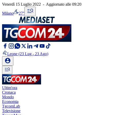
Venerdì 15 Luglio 2022
-
Aggiornato alle
09:20
Milano
27°
Leone
(23 Lug - 23 Ago)
Ultim'ora
Cronaca
Mondo
Economia
TgcomLab
Televisione