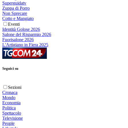
Superguidatv
Zuppa di Porro
Non Sprecare
Cotto e Mangiato
Eventi
Identità Golose 2026
Salone del Risparmio 2026
Fuorisalone 2026
L'Artigiano in Fiera 2025
Seguici su
Sezioni
Cronaca
Mondo
Economia
Politica
Spettacolo
Televisione
People