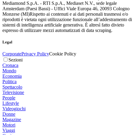
Mediamond S.p.A. - RTI S.p.A., Mediaset N.V., sede legale
Amsterdam (Paesi Bassi) - Uffici Viale Europa 46, 20093 Cologno
Monzese (MI)
Rispetto ai contenuti e ai dati personali trasmessi e/o
riprodotti è vietata ogni utilizzazione funzionale all’addestramento di
sistemi di intelligenza artificiale generativa. È altresì fatto divieto
espresso di utilizzare mezzi automatizzati di data scraping.
Legal
Corporate
Privacy Policy
Cookie Policy
Sezioni
Cronaca
Mondo
Economia
Politica
Spettacolo
Televisione
People
Lifestyle
Videogiochi
Donne
Magazine
Motori
Viaggi