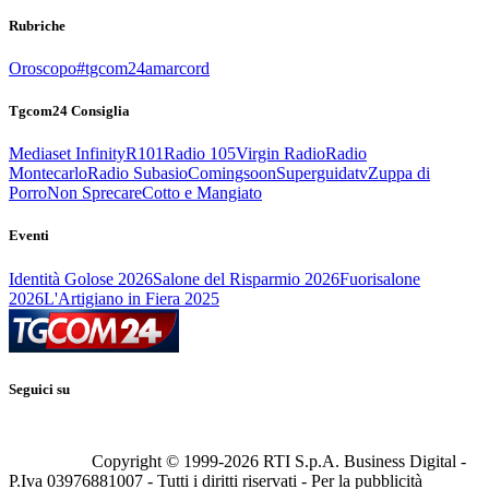
Rubriche
Oroscopo
#tgcom24amarcord
Tgcom24 Consiglia
Mediaset Infinity
R101
Radio 105
Virgin Radio
Radio
Montecarlo
Radio Subasio
Comingsoon
Superguidatv
Zuppa di
Porro
Non Sprecare
Cotto e Mangiato
Eventi
Identità Golose 2026
Salone del Risparmio 2026
Fuorisalone
2026
L'Artigiano in Fiera 2025
Seguici su
Copyright © 1999-
2026
RTI S.p.A. Business Digital -
P.Iva 03976881007 - Tutti i diritti riservati - Per la pubblicità