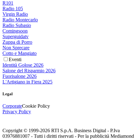
R101
Radio 105
Virgin Radio
Radio Montecarlo
Radio Subasio
Comingsoon
Superguidatv
Zuppa di Porro
Non Sprecare
Cotto e Mangiato
Eventi
Identità Golose 2026
Salone del Risparmio 2026
Fuorisalone 2026
L'Artigiano in Fiera 2025
Legal
Corporate
Cookie Policy
Privacy Policy
Copyright © 1999-
2026
RTI S.p.A. Business Digital - P.Iva
03976881007 - Tutti i diritti riservati - Per la pubblicità Mediamond