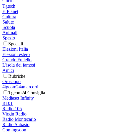
Cucina
Tgtech
E-Planet
Cultura
Salute
Scuola
Animali
Spazio
Speciali
Elezioni Italia
Elezioni estero
Grande Fratello
L'isola dei famosi
Amici
Rubriche
Oroscopo
#tgcom24amarcord
Tgcom24 Consiglia
Mediaset Infinity
R101
Radio 105
Virgin Radio
Radio Montecarlo
Radio Subasio
Comingsoon