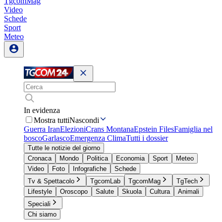
TgcomMag
Video
Schede
Sport
Meteo
In evidenza
Mostra tutti
Nascondi
Guerra Iran
Elezioni
Crans Montana
Epstein Files
Famiglia nel
bosco
Garlasco
Emergenza Clima
Tutti i dossier
Tutte le notizie del giorno
Cronaca
Mondo
Politica
Economia
Sport
Meteo
Video
Foto
Infografiche
Schede
Tv & Spettacolo
TgcomLab
TgcomMag
TgTech
Lifestyle
Oroscopo
Salute
Skuola
Cultura
Animali
Speciali
Chi siamo