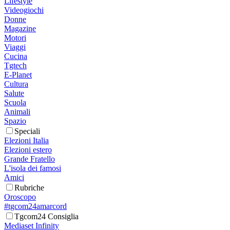
Lifestyle
Videogiochi
Donne
Magazine
Motori
Viaggi
Cucina
Tgtech
E-Planet
Cultura
Salute
Scuola
Animali
Spazio
Speciali
Elezioni Italia
Elezioni estero
Grande Fratello
L'isola dei famosi
Amici
Rubriche
Oroscopo
#tgcom24amarcord
Tgcom24 Consiglia
Mediaset Infinity