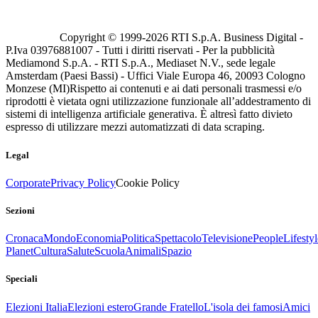
Copyright © 1999-
2026
RTI S.p.A. Business Digital -
P.Iva 03976881007 - Tutti i diritti riservati - Per la pubblicità
Mediamond S.p.A. - RTI S.p.A., Mediaset N.V., sede legale
Amsterdam (Paesi Bassi) - Uffici Viale Europa 46, 20093 Cologno
Monzese (MI)
Rispetto ai contenuti e ai dati personali trasmessi e/o
riprodotti è vietata ogni utilizzazione funzionale all’addestramento di
sistemi di intelligenza artificiale generativa. È altresì fatto divieto
espresso di utilizzare mezzi automatizzati di data scraping.
Legal
Corporate
Privacy Policy
Cookie Policy
Sezioni
Cronaca
Mondo
Economia
Politica
Spettacolo
Televisione
People
Lifestyl
Planet
Cultura
Salute
Scuola
Animali
Spazio
Speciali
Elezioni Italia
Elezioni estero
Grande Fratello
L'isola dei famosi
Amici