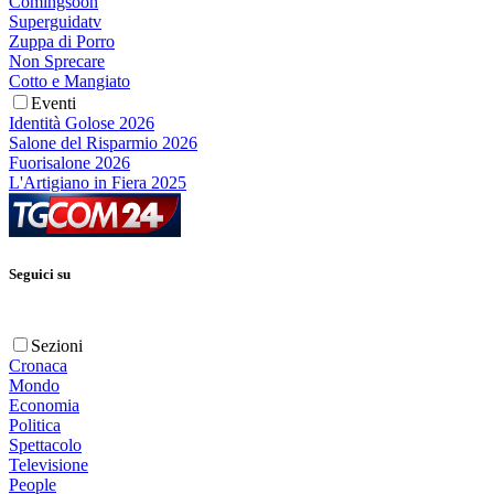
Comingsoon
Superguidatv
Zuppa di Porro
Non Sprecare
Cotto e Mangiato
Eventi
Identità Golose 2026
Salone del Risparmio 2026
Fuorisalone 2026
L'Artigiano in Fiera 2025
Seguici su
Sezioni
Cronaca
Mondo
Economia
Politica
Spettacolo
Televisione
People