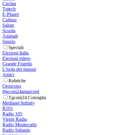
Cucina
Tgtech
E-Planet
Cultura
Salute
Scuola
Animali
Spazio
Speciali
Elezioni Italia
Elezioni estero
Grande Fratello
L'isola dei famosi
Amici
Rubriche
Oroscopo
#tgcom24amarcord
Tgcom24 Consiglia
Mediaset Infinity
R101
Radio 105
Virgin Radio
Radio Montecarlo
Radio Subasio