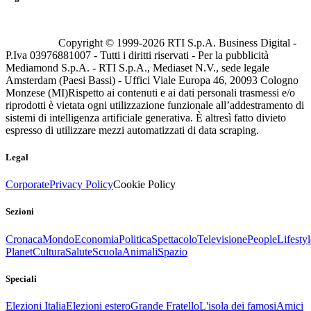
Copyright © 1999-
2026
RTI S.p.A. Business Digital -
P.Iva 03976881007 - Tutti i diritti riservati - Per la pubblicità
Mediamond S.p.A. - RTI S.p.A., Mediaset N.V., sede legale
Amsterdam (Paesi Bassi) - Uffici Viale Europa 46, 20093 Cologno
Monzese (MI)
Rispetto ai contenuti e ai dati personali trasmessi e/o
riprodotti è vietata ogni utilizzazione funzionale all’addestramento di
sistemi di intelligenza artificiale generativa. È altresì fatto divieto
espresso di utilizzare mezzi automatizzati di data scraping.
Legal
Corporate
Privacy Policy
Cookie Policy
Sezioni
Cronaca
Mondo
Economia
Politica
Spettacolo
Televisione
People
Lifestyl
Planet
Cultura
Salute
Scuola
Animali
Spazio
Speciali
Elezioni Italia
Elezioni estero
Grande Fratello
L'isola dei famosi
Amici