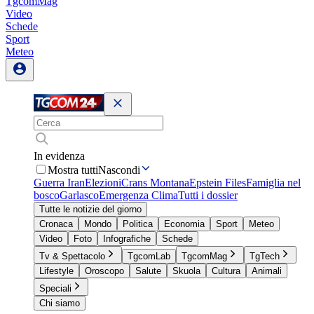
TgcomMag
Video
Schede
Sport
Meteo
In evidenza
Mostra tutti
Nascondi
Guerra Iran
Elezioni
Crans Montana
Epstein Files
Famiglia nel
bosco
Garlasco
Emergenza Clima
Tutti i dossier
Tutte le notizie del giorno
Cronaca
Mondo
Politica
Economia
Sport
Meteo
Video
Foto
Infografiche
Schede
Tv & Spettacolo
TgcomLab
TgcomMag
TgTech
Lifestyle
Oroscopo
Salute
Skuola
Cultura
Animali
Speciali
Chi siamo