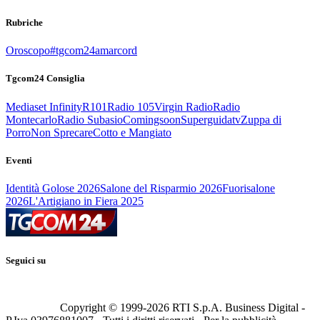
Rubriche
Oroscopo
#tgcom24amarcord
Tgcom24 Consiglia
Mediaset Infinity
R101
Radio 105
Virgin Radio
Radio
Montecarlo
Radio Subasio
Comingsoon
Superguidatv
Zuppa di
Porro
Non Sprecare
Cotto e Mangiato
Eventi
Identità Golose 2026
Salone del Risparmio 2026
Fuorisalone
2026
L'Artigiano in Fiera 2025
Seguici su
Copyright © 1999-
2026
RTI S.p.A. Business Digital -