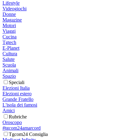
Lifestyle
Videogiochi
Donne
Magazine
Motori
Viaggi
Cucina
Tgtech
E-Planet
Cultura
Salute
Scuola
Animali
Spazio
Speciali
Elezioni Italia
Elezioni estero
Grande Fratello
L'isola dei famosi
Amici
Rubriche
Oroscopo
#tgcom24amarcord
Tgcom24 Consiglia
Mediaset Infinity