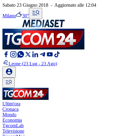
Sabato 23 Giugno 2018
-
Aggiornato alle
12:04
Milano
30°
Leone
(23 Lug - 23 Ago)
Ultim'ora
Cronaca
Mondo
Economia
TgcomLab
Televisione