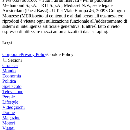
P.Iva 03976881007 - Tutti i diritti riservati - Per la pubblicità
Mediamond S.p.A. - RTI S.p.A., Mediaset N.V., sede legale
Amsterdam (Paesi Bassi) - Uffici Viale Europa 46, 20093 Cologno
Monzese (MI)
Rispetto ai contenuti e ai dati personali trasmessi e/o
riprodotti è vietata ogni utilizzazione funzionale all’addestramento di
sistemi di intelligenza artificiale generativa. È altresì fatto divieto
espresso di utilizzare mezzi automatizzati di data scraping.
Legal
Corporate
Privacy Policy
Cookie Policy
Sezioni
Cronaca
Mondo
Economia
Politica
Spettacolo
Televisione
People
Lifestyle
Videogiochi
Donne
Magazine
Motori
Viaggi