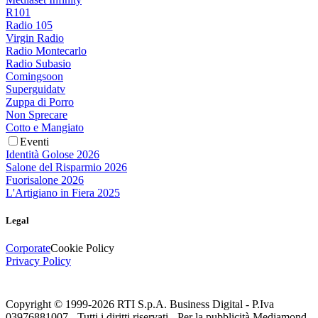
R101
Radio 105
Virgin Radio
Radio Montecarlo
Radio Subasio
Comingsoon
Superguidatv
Zuppa di Porro
Non Sprecare
Cotto e Mangiato
Eventi
Identità Golose 2026
Salone del Risparmio 2026
Fuorisalone 2026
L'Artigiano in Fiera 2025
Legal
Corporate
Cookie Policy
Privacy Policy
Copyright © 1999-
2026
RTI S.p.A. Business Digital - P.Iva
03976881007 - Tutti i diritti riservati - Per la pubblicità Mediamond